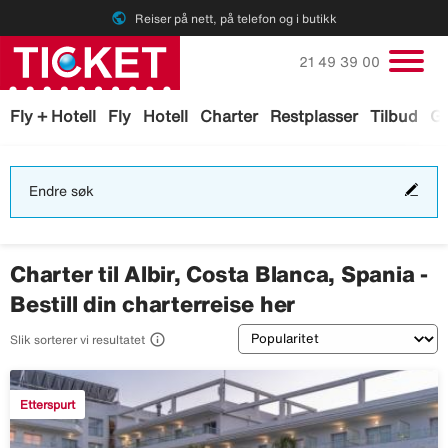
public
Reiser på nett, på telefon og i butikk
Ring oss på
21 49 39 00
Fly + Hotell
Fly
Hotell
Charter
Restplasser
Tilbud
Ga
End
Endre søk
søk
Charter til Albir, Costa Blanca, Spania -
Bestill din charterreise her
Sortering

Slik sorterer vi resultatet
Etterspurt