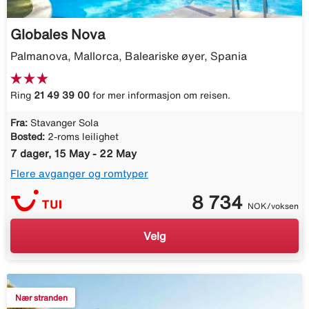
Globales Nova
Palmanova, Mallorca, Baleariske øyer, Spania
Ring
21 49 39 00
for mer informasjon om reisen.
Fra:
Stavanger Sola
Bosted:
2-roms leilighet
7 dager, 15 May - 22 May
Flere avganger og romtyper
8 734
NOK/voksen
Velg
Nær stranden