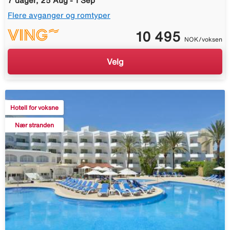
7 dager, 25 Aug - 1 Sep
Flere avganger og romtyper
10 495
NOK/voksen
Velg
Hotell for voksne
Nær stranden