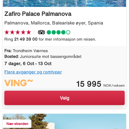
Zafiro Palace Palmanova
Palmanova, Mallorca, Baleariske øyer, Spania
Ring
21 49 39 00
for mer informasjon om reisen.
Fra:
Trondheim Værnes
Bosted:
Juniorsuite mot bassengområdet
7 dager, 6 Oct - 13 Oct
Flere avganger og romtyper
15 995
NOK/voksen
Velg
Nær stranden