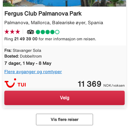
Fergus Club Palmanova Park
Palmanova, Mallorca, Baleariske øyer, Spania
Ring
21 49 39 00
for mer informasjon om reisen.
Fra:
Stavanger Sola
Bosted:
Dobbeltrom
7 dager, 1 May - 8 May
Flere avganger og romtyper
11 369
NOK/voksen
Velg
Vis flere reiser