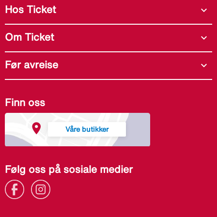
Hos Ticket
expand_more
Om Ticket
expand_more
Før avreise
expand_more
Finn oss
Våre butikker
Følg oss på sosiale medier