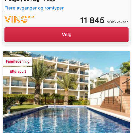
Flere avganger og romtyper
11 845
NOK/voksen
Velg
Familievennlig
Etterspurt