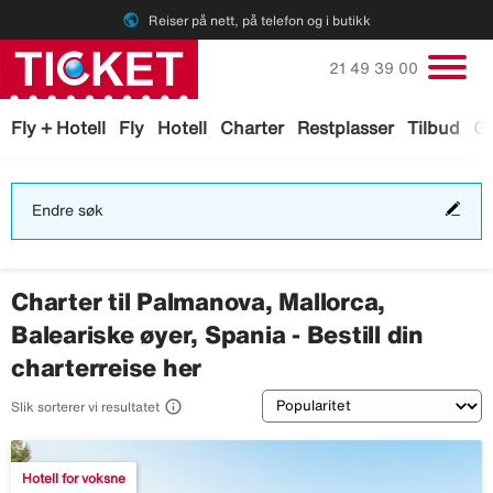
public
Reiser på nett, på telefon og i butikk
Ring oss på
21 49 39 00
Fly + Hotell
Fly
Hotell
Charter
Restplasser
Tilbud
Ga
End
Endre søk
søk
Charter til Palmanova, Mallorca,
Baleariske øyer, Spania - Bestill din
charterreise her
Sortering

Slik sorterer vi resultatet
Hotell for voksne