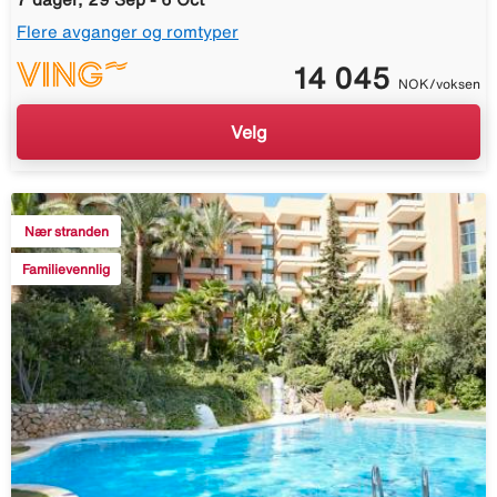
Flere avganger og romtyper
14 045
NOK/voksen
Velg
Nær stranden
Familievennlig