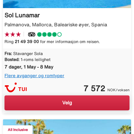
Sol Lunamar
Palmanova, Mallorca, Baleariske øyer, Spania
Ring
21 49 39 00
for mer informasjon om reisen.
Fra:
Stavanger Sola
Bosted:
1-roms leilighet
7 dager, 1 May - 8 May
Flere avganger og romtyper
7 572
NOK/voksen
Velg
All Inclusive