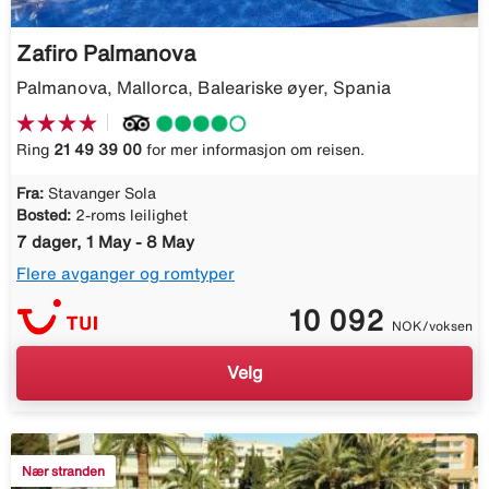
Zafiro Palmanova
Palmanova, Mallorca, Baleariske øyer, Spania
Ring
21 49 39 00
for mer informasjon om reisen.
Fra:
Stavanger Sola
Bosted:
2-roms leilighet
7 dager, 1 May - 8 May
Flere avganger og romtyper
10 092
NOK/voksen
Velg
Nær stranden