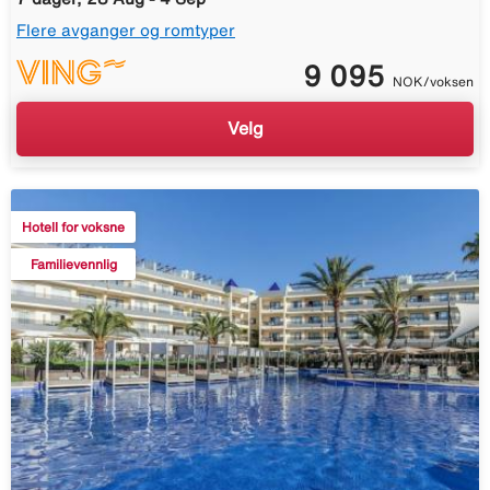
Flere avganger og romtyper
9 095
NOK/voksen
Velg
Hotell for voksne
Familievennlig