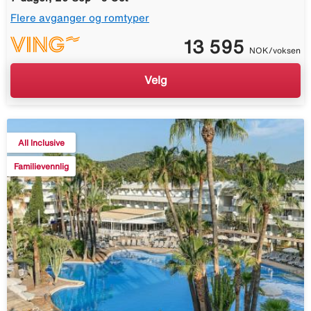
Flere avganger og romtyper
13 595
NOK/voksen
Velg
All Inclusive
Familievennlig