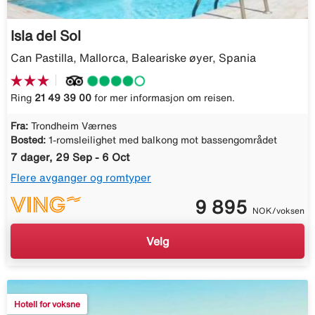
Isla del Sol
Can Pastilla, Mallorca, Baleariske øyer, Spania
Ring
21 49 39 00
for mer informasjon om reisen.
Fra:
Trondheim Værnes
Bosted:
1-romsleilighet med balkong mot bassengområdet
7 dager, 29 Sep - 6 Oct
Flere avganger og romtyper
9 895
NOK/voksen
Velg
Hotell for voksne