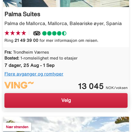
Palma Suites
Palma de Mallorca, Mallorca, Baleariske øyer, Spania
Ring
21 49 39 00
for mer informasjon om reisen.
Fra:
Trondheim Værnes
Bosted:
1-romsleilighet med to etasjer
7 dager, 25 Aug - 1 Sep
Flere avganger og romtyper
13 045
NOK/voksen
Velg
Nær stranden