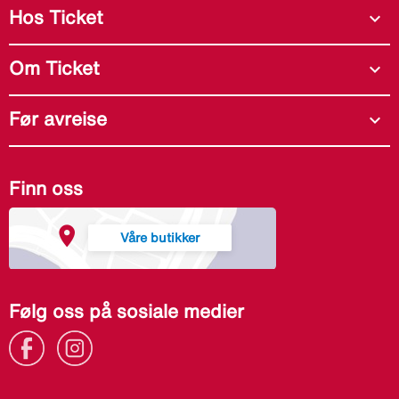
Hos Ticket
expand_more
Om Ticket
expand_more
Før avreise
expand_more
Finn oss
Våre butikker
Følg oss på sosiale medier