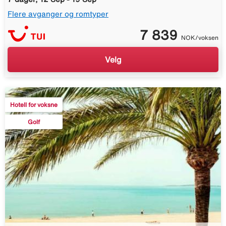
Flere avganger og romtyper
7 839
NOK/voksen
Velg
Hotell for voksne
Golf