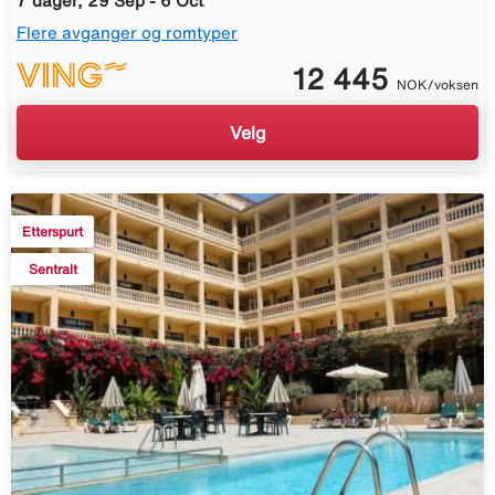
7 dager, 29 Sep - 6 Oct
Flere avganger og romtyper
12 445
NOK/voksen
Velg
Etterspurt
Sentralt