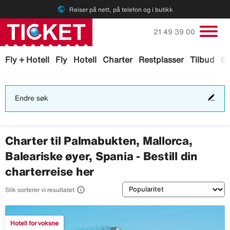
public
Reiser på nett, på telefon og i butikk
Ring oss på
21 49 39 00
Fly + Hotell
Fly
Hotell
Charter
Restplasser
Tilbud
Ga
End
Endre søk
søk
Charter til Palmabukten, Mallorca,
Baleariske øyer, Spania - Bestill din
charterreise her
Sortering

Slik sorterer vi resultatet
Hotell for voksne