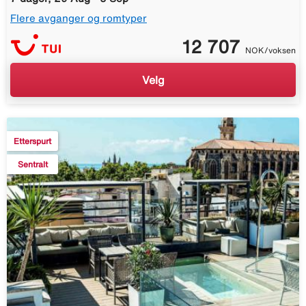
Flere avganger og romtyper
12 707
NOK/voksen
Velg
Etterspurt
Sentralt