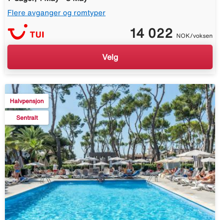
Flere avganger og romtyper
14 022
NOK/voksen
Velg
Halvpensjon
Sentralt