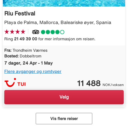
Riu Festival
Playa de Palma, Mallorca, Baleariske øyer, Spania
Ring
21 49 39 00
for mer informasjon om reisen.
Fra:
Trondheim Værnes
Bosted:
Dobbeltrom
7 dager, 24 Apr - 1 May
Flere avganger og romtyper
11 488
NOK/voksen
Velg
Vis flere reiser