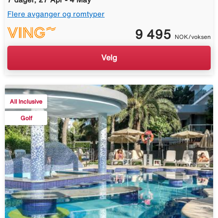
Flere avganger og romtyper
9 495
NOK/voksen
Velg
All Inclusive
Golf