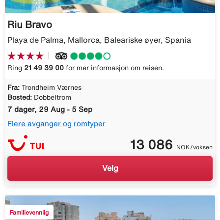
Riu Bravo
Playa de Palma, Mallorca, Baleariske øyer, Spania
Ring
21 49 39 00
for mer informasjon om reisen.
Fra:
Trondheim Værnes
Bosted:
Dobbeltrom
7 dager, 29 Aug - 5 Sep
Flere avganger og romtyper
13 086
NOK/voksen
Velg
Familievennlig