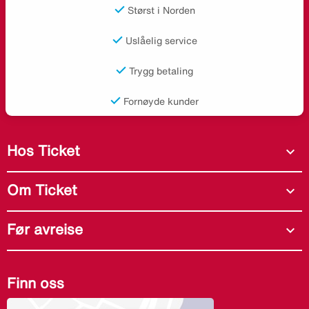
Størst i Norden
Uslåelig service
Trygg betaling
Fornøyde kunder
Hos Ticket
expand_more
Om Ticket
expand_more
Før avreise
expand_more
Finn oss