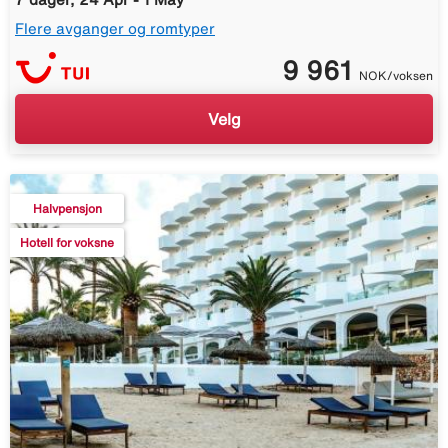
Flere avganger og romtyper
9 961
NOK/voksen
Velg
Halvpensjon
Hotell for voksne