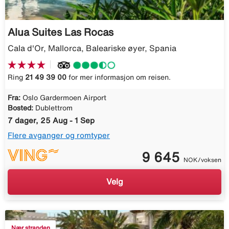
Alua Suites Las Rocas
Cala d'Or, Mallorca, Baleariske øyer, Spania
Ring
21 49 39 00
for mer informasjon om reisen.
Fra:
Oslo Gardermoen Airport
Bosted:
Dublettrom
7 dager, 25 Aug - 1 Sep
Flere avganger og romtyper
9 645
NOK/voksen
Velg
Nær stranden