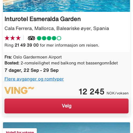
Inturotel Esmeralda Garden
Cala Ferrera, Mallorca, Baleariske øyer, Spania
Ring
21 49 39 00
for mer informasjon om reisen.
Fra:
Oslo Gardermoen Airport
Bosted:
2-romsleilighet med balkong mot bassengområdet
7 dager, 22 Sep - 29 Sep
Flere avganger og romtyper
12 245
NOK/voksen
Velg
Hotell for voksne