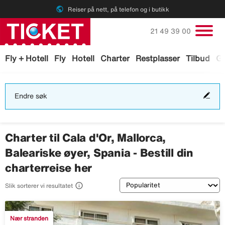
public
Reiser på nett, på telefon og i butikk
Ring oss på
21 49 39 00
Fly + Hotell
Fly
Hotell
Charter
Restplasser
Tilbud
Ga
End
Endre søk
søk
Charter til Cala d'Or, Mallorca,
Baleariske øyer, Spania - Bestill din
charterreise her
Sortering

Slik sorterer vi resultatet
Nær stranden