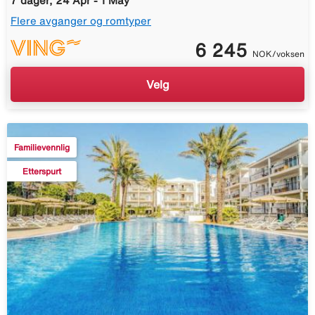
7 dager, 24 Apr - 1 May
Flere avganger og romtyper
6 245
NOK/voksen
Velg
Familievennlig
Etterspurt