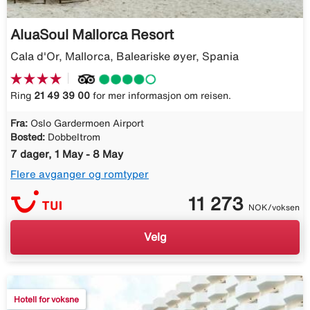
AluaSoul Mallorca Resort
Cala d'Or, Mallorca, Baleariske øyer, Spania
Ring
21 49 39 00
for mer informasjon om reisen.
Fra:
Oslo Gardermoen Airport
Bosted:
Dobbeltrom
7 dager, 1 May - 8 May
Flere avganger og romtyper
11 273
NOK/voksen
Velg
Hotell for voksne