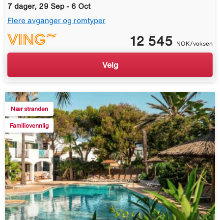
7 dager, 29 Sep - 6 Oct
Flere avganger og romtyper
12 545
NOK/voksen
Velg
Nær stranden
Familievennlig