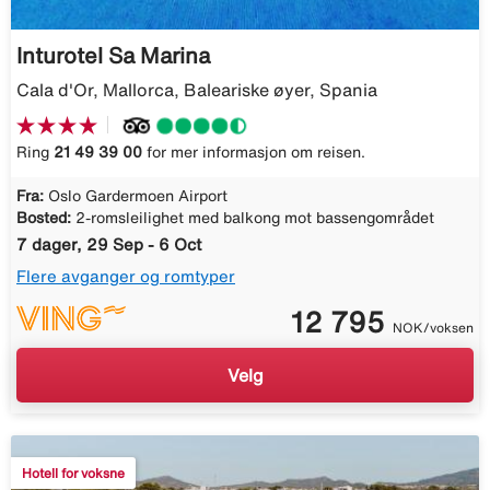
Inturotel Sa Marina
Cala d'Or, Mallorca, Baleariske øyer, Spania
Ring
21 49 39 00
for mer informasjon om reisen.
Fra:
Oslo Gardermoen Airport
Bosted:
2-romsleilighet med balkong mot bassengområdet
7 dager, 29 Sep - 6 Oct
Flere avganger og romtyper
12 795
NOK/voksen
Velg
Hotell for voksne