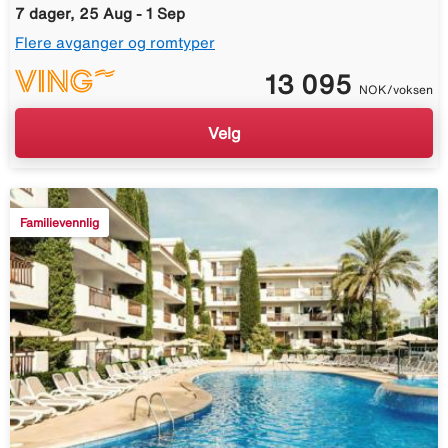
7 dager, 25 Aug - 1 Sep
Flere avganger og romtyper
13 095
NOK/voksen
Velg
Familievennlig