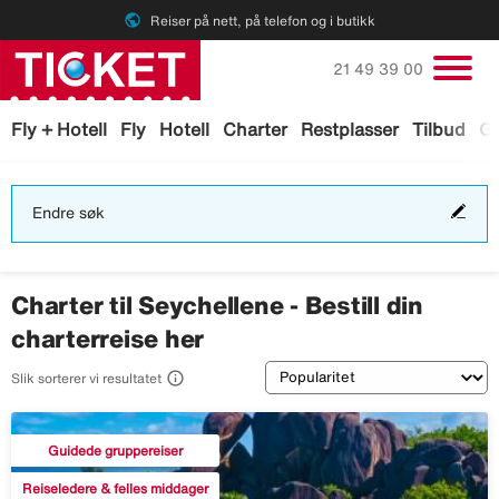
public
Reiser på nett, på telefon og i butikk
Ring oss på
21 49 39 00
Fly + Hotell
Fly
Hotell
Charter
Restplasser
Tilbud
Ga
End
Endre søk
søk
Charter til Seychellene - Bestill din
charterreise her
Sortering

Slik sorterer vi resultatet
Guidede gruppereiser
Reiseledere & felles middager