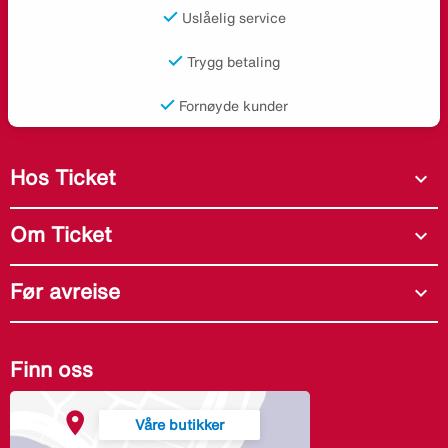
Uslåelig service
Trygg betaling
Fornøyde kunder
Hos Ticket
expand_more
Om Ticket
expand_more
Før avreise
expand_more
Finn oss
Våre butikker