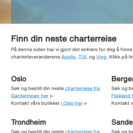
Finn din neste charterreise
På denne siden har vi gjort det enklere for deg å finne 
charterleverandørene
Apollo
,
TUI
, og
Ving
. Klikk på l
Oslo
Berge
Søk og bestill din neste
charterreise fra
Søk og be
Gardermoen her
»
Flesland 
Kontakt våre butikker
i Oslo her
»
Kontakt v
Trondheim
Sande
Søk og bestill din neste
charterreise fra
Søk og be