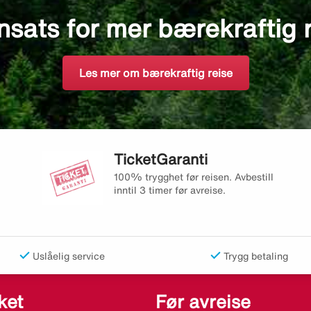
nsats for mer bærekraftig 
Les mer om bærekraftig reise
TicketGaranti
100% trygghet før reisen. Avbestill
inntil 3 timer før avreise.
Uslåelig service
Trygg betaling
ket
Før avreise