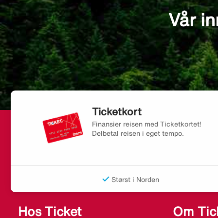
Vår in
Ticketkort
Finansier reisen med Ticketkortet!
Delbetal reisen i eget tempo.
Størst i Norden
Hos Ticket
Om Tic