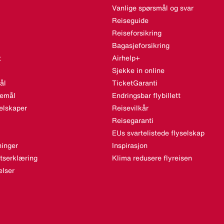
Vanlige spørsmål og svar
Reiseguide
Reiseforsikring
Bagasjeforsikring
t
Airhelp+
Sjekke in online
ål
TicketGaranti
semål
Endringsbar flybillett
elskaper
Reisevilkår
Reisegaranti
EUs svartelistede flyselskap
inger
Inspirasjon
etserklæring
Klima redusere flyreisen
lser