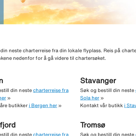
din neste charterreise fra din lokale flyplass. Reis på chart
inkene nedenfor for å gå videre til chartersøket.
n
Stavanger
still din neste
charterreise fra
Søk og bestill din neste
her
»
Sola her
»
åre butikker
i Bergen her
»
Kontakt vår butikk
i Sta
fjord
Tromsø
still din neste
charterreise fra
Søk og bestill din neste