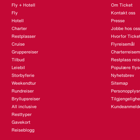
Fly + Hotell
Om Ticket
Fly
Kontakt oss
Hotell
Presse
Charter
Jobbe hos oss
Restplasser
Hvorfor Ticke
Cruise
Flyreisemål
Gruppereiser
Charterreisem
Tilbud
Restplass rei
Leiebil
Populære flys
Storbyferie
Nyhetsbrev
Weekendtur
Sitemap
Rundreiser
Personopplysn
Bryllupsreiser
Tilgjengeligh
All inclusive
Kundeanmelde
Resttyper
Gavekort
Reiseblogg