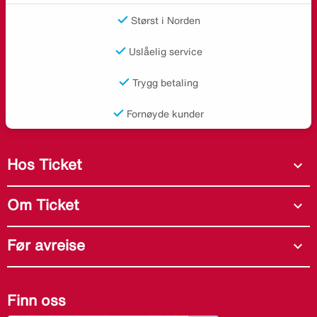
Størst i Norden
Uslåelig service
Trygg betaling
Fornøyde kunder
Hos Ticket
expand_more
Om Ticket
expand_more
Før avreise
expand_more
Finn oss