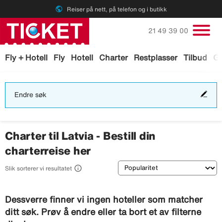
public
Reiser på nett, på telefon og i butikk
Ring oss på
21 49 39 00
Fly + Hotell
Fly
Hotell
Charter
Restplasser
Tilbud
Ga
End
Endre søk
søk
Charter til Latvia - Bestill din
charterreise her
Sortering

Slik sorterer vi resultatet
Dessverre finner vi ingen hoteller som matcher
ditt søk. Prøv å endre eller ta bort et av filterne