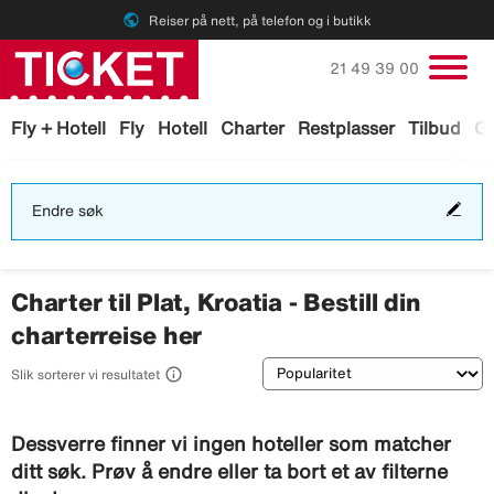
public
Reiser på nett, på telefon og i butikk
Ring oss på
21 49 39 00
Fly + Hotell
Fly
Hotell
Charter
Restplasser
Tilbud
Ga
End
Endre søk
søk
Charter til Plat, Kroatia - Bestill din
charterreise her
Sortering

Slik sorterer vi resultatet
Dessverre finner vi ingen hoteller som matcher
ditt søk. Prøv å endre eller ta bort et av filterne