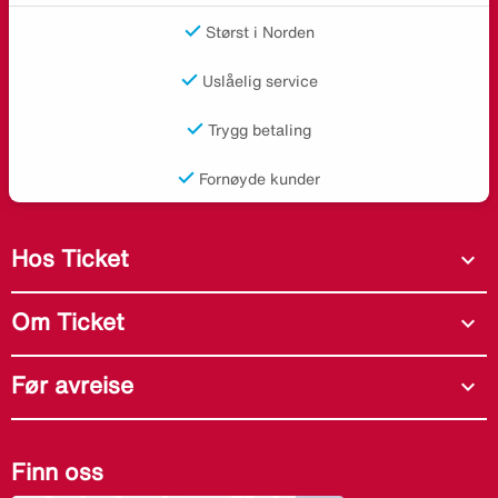
Størst i Norden
Uslåelig service
Trygg betaling
Fornøyde kunder
Hos Ticket
expand_more
Om Ticket
expand_more
Før avreise
expand_more
Finn oss