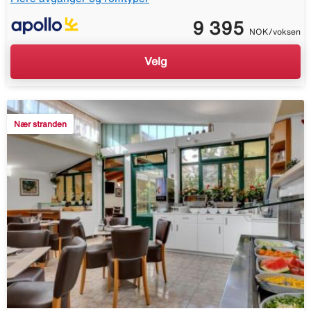
9 395
NOK/voksen
Velg
Nær stranden