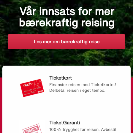
Vår innsats for mer
bærekraftig reising
Les mer om bærekraftig reise
Ticketkort
Finansier reisen med Ticketkortet!
Delbetal reisen i eget tempo.
TicketGaranti
100% trygghet før reisen. Avbestill