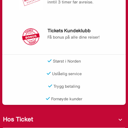
inntil 3 timer før avreise.
Tickets Kundeklubb
Få bonus på alle dine reiser!
Størst i Norden
Uslåelig service
Trygg betaling
Fornøyde kunder
Hos Ticket
expand_more