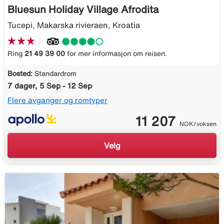
Bluesun Holiday Village Afrodita
Tucepi, Makarska rivieraen, Kroatia
Ring
21 49 39 00
for mer informasjon om reisen.
Bosted:
Standardrom
7 dager, 5 Sep - 12 Sep
Flere avganger og romtyper
11 207
NOK/voksen
Velg