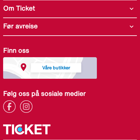
Om Ticket
expand_more
Før avreise
expand_more
Finn oss
Våre butikker
Følg oss på sosiale medier