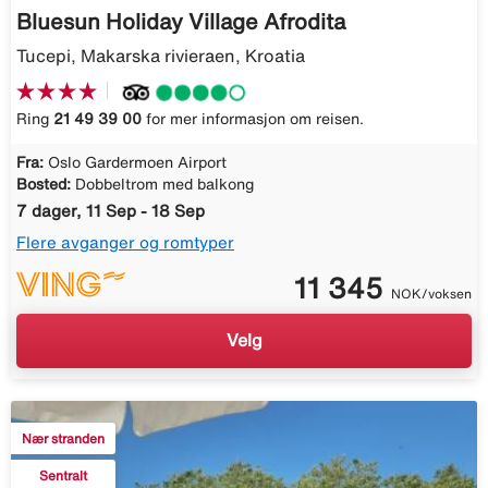
Bluesun Holiday Village Afrodita
Tucepi, Makarska rivieraen, Kroatia
Ring
21 49 39 00
for mer informasjon om reisen.
Fra:
Oslo Gardermoen Airport
Bosted:
Dobbeltrom med balkong
7 dager, 11 Sep - 18 Sep
Flere avganger og romtyper
11 345
NOK/voksen
Velg
Nær stranden
Sentralt