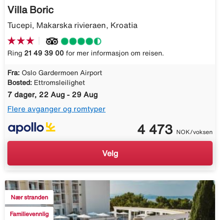
Villa Boric
Tucepi, Makarska rivieraen, Kroatia
Ring
21 49 39 00
for mer informasjon om reisen.
Fra:
Oslo Gardermoen Airport
Bosted:
Ettromsleilighet
7 dager, 22 Aug - 29 Aug
Flere avganger og romtyper
4 473
NOK/voksen
Velg
Nær stranden
Familievennlig