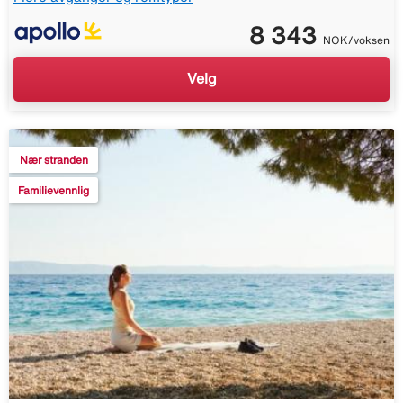
8 343
NOK/voksen
Velg
Nær stranden
Familievennlig