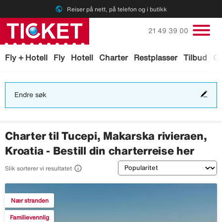
public
Reiser på nett, på telefon og i butikk
Ring oss på
21 49 39 00
Fly + Hotell
Fly
Hotell
Charter
Restplasser
Tilbud
Ga
End
Endre søk
søk
Charter til Tucepi, Makarska rivieraen,
Kroatia - Bestill din charterreise her
Sortering

Slik sorterer vi resultatet
Nær stranden
Familievennlig