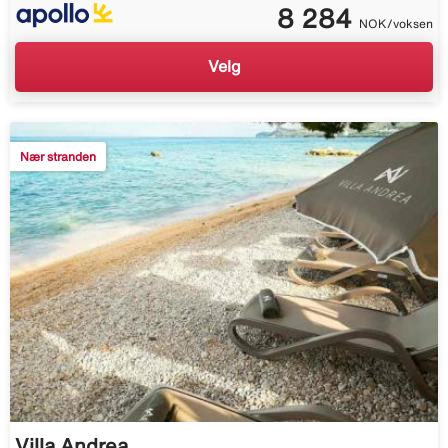
8 284
NOK/voksen
Velg
Nær stranden
Villa Andrea