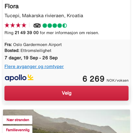
Flora
Tucepi, Makarska rivieraen, Kroatia
Ring
21 49 39 00
for mer informasjon om reisen.
Fra:
Oslo Gardermoen Airport
Bosted:
Ettromsleilighet
7 dager, 19 Sep - 26 Sep
Flere avganger og romtyper
6 269
NOK/voksen
Velg
Nær stranden
Familievennlig