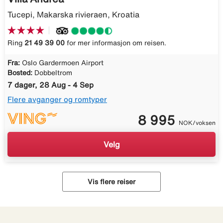
Tucepi, Makarska rivieraen, Kroatia
Ring
21 49 39 00
for mer informasjon om reisen.
Fra:
Oslo Gardermoen Airport
Bosted:
Dobbeltrom
7 dager, 28 Aug - 4 Sep
Flere avganger og romtyper
8 995
NOK/voksen
Velg
Vis flere reiser