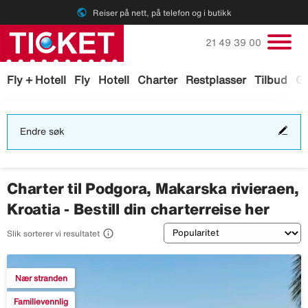
public
Reiser på nett, på telefon og i butikk
Ring oss på
21 49 39 00
Fly + Hotell
Fly
Hotell
Charter
Restplasser
Tilbud
Ga
End
Endre søk
søk
Charter til Podgora, Makarska rivieraen,
Kroatia - Bestill din charterreise her
Sortering

Slik sorterer vi resultatet
Nær stranden
Familievennlig