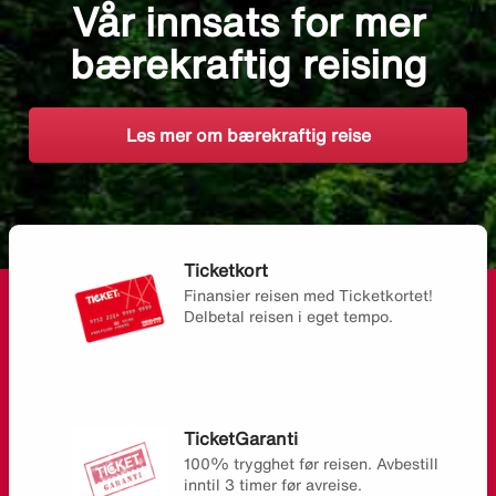
Vår innsats for mer
bærekraftig reising
Les mer om bærekraftig reise
Ticketkort
Finansier reisen med Ticketkortet!
Delbetal reisen i eget tempo.
TicketGaranti
100% trygghet før reisen. Avbestill
inntil 3 timer før avreise.