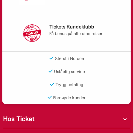
Tickets Kundeklubb
Få bonus på alle dine reiser!
Størst i Norden
Uslåelig service
Trygg betaling
Fornøyde kunder
Hos Ticket
expand_more