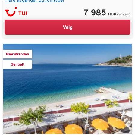
7 985
NOK/voksen
Velg
Nær stranden
Sentralt