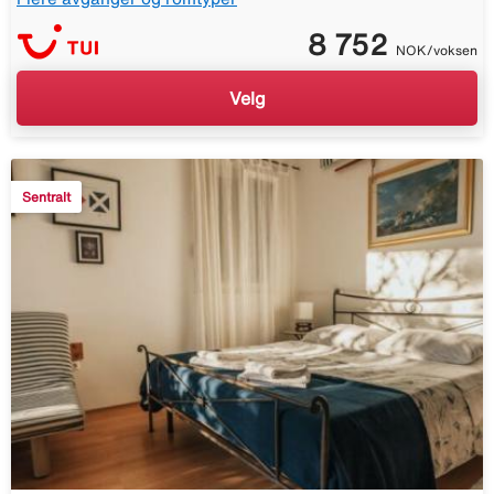
8 752
NOK/voksen
Velg
Sentralt