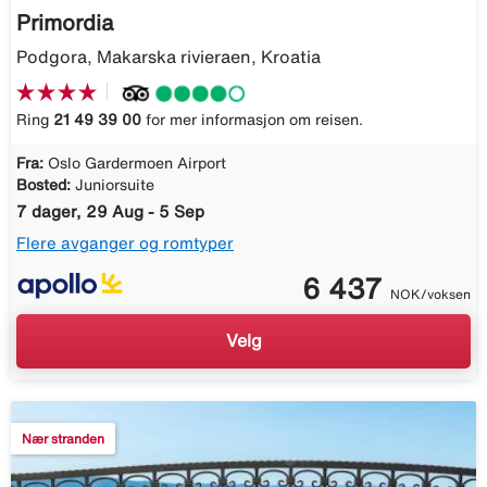
Primordia
Podgora, Makarska rivieraen, Kroatia
Ring
21 49 39 00
for mer informasjon om reisen.
Fra:
Oslo Gardermoen Airport
Bosted:
Juniorsuite
7 dager, 29 Aug - 5 Sep
Flere avganger og romtyper
6 437
NOK/voksen
Velg
Nær stranden