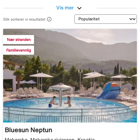
expand_more
Vis mer
Sortering

Slik sorterer vi resultatet
Nær stranden
Familievennlig
Bluesun Neptun
Makarska, Makarska rivieraen, Kroatia