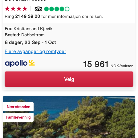
Ring
21 49 39 00
for mer informasjon om reisen.
Fra:
Kristiansand Kjevik
Bosted:
Dobbeltrom
8 dager, 23 Sep - 1 Oct
Flere avganger og romtyper
15 961
NOK/voksen
Velg
Nær stranden
Familievennlig