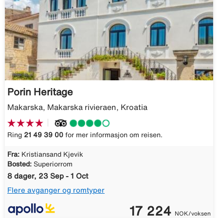
Porin Heritage
Makarska, Makarska rivieraen, Kroatia
Ring
21 49 39 00
for mer informasjon om reisen.
Fra:
Kristiansand Kjevik
Bosted:
Superiorrom
8 dager, 23 Sep - 1 Oct
Flere avganger og romtyper
17 224
NOK/voksen