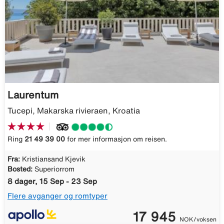
Laurentum
Tucepi, Makarska rivieraen, Kroatia
Ring
21 49 39 00
for mer informasjon om reisen.
Fra:
Kristiansand Kjevik
Bosted:
Superiorrom
8 dager, 15 Sep - 23 Sep
Flere avganger og romtyper
17 945
NOK/voksen