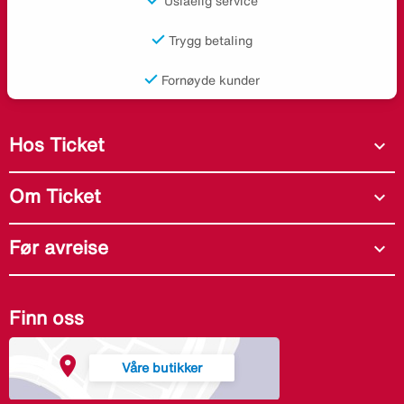
Uslåelig service
Trygg betaling
Fornøyde kunder
Hos Ticket
expand_more
Om Ticket
expand_more
Før avreise
expand_more
Finn oss
Våre butikker