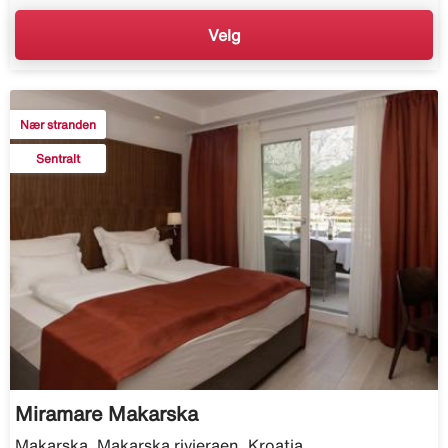
Velg
Nær stranden
Sentralt
Miramare Makarska
Makarska, Makarska rivieraen, Kroatia