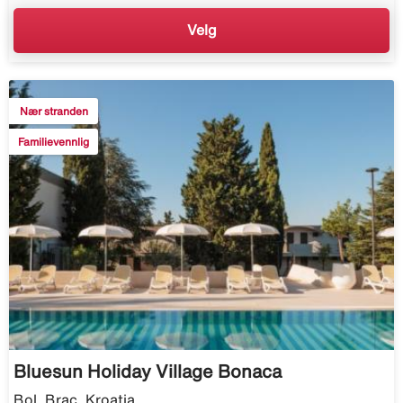
Velg
Nær stranden
Familievennlig
Bluesun Holiday Village Bonaca
Bol, Brac, Kroatia