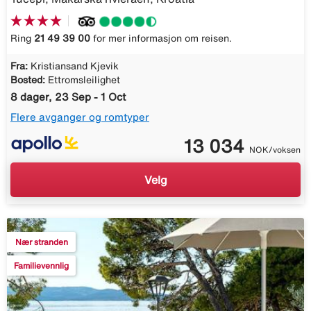
Ring
21 49 39 00
for mer informasjon om reisen.
Fra:
Kristiansand Kjevik
Bosted:
Ettromsleilighet
8 dager, 23 Sep - 1 Oct
Flere avganger og romtyper
13 034
NOK/voksen
Velg
Nær stranden
Familievennlig