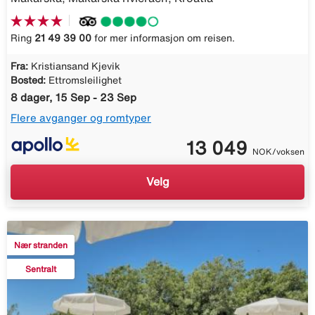
Ring
21 49 39 00
for mer informasjon om reisen.
Fra:
Kristiansand Kjevik
Bosted:
Ettromsleilighet
8 dager, 15 Sep - 23 Sep
Flere avganger og romtyper
13 049
NOK/voksen
Velg
Nær stranden
Sentralt