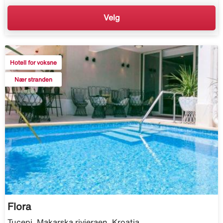
Velg
Hotell for voksne
Nær stranden
Flora
Tucepi, Makarska rivieraen, Kroatia