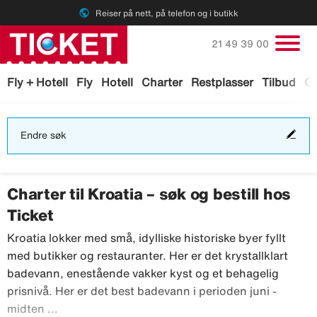
public
Reiser på nett, på telefon og i butikk
Ring oss på
21 49 39 00
Fly + Hotell
Fly
Hotell
Charter
Restplasser
Tilbud
Ga
End
Endre søk
søk
Charter til Kroatia – søk og bestill hos
Ticket
Kroatia lokker med små, idylliske historiske byer fyllt
med butikker og restauranter. Her er det krystallklart
badevann, enestående vakker kyst og et behagelig
prisnivå. Her er det best badevann i perioden juni -
Kroatia lokker med små, idylliske historiske byer
midten ...