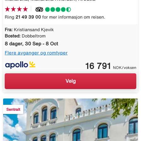
Ring
21 49 39 00
for mer informasjon om reisen.
Fra:
Kristiansand Kjevik
Bosted:
Dobbeltrom
8 dager, 30 Sep - 8 Oct
Flere avganger og romtyper
16 791
NOK/voksen
Velg
Sentralt