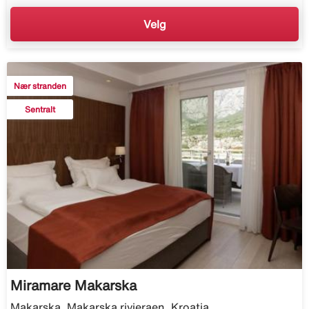
Velg
Nær stranden
Sentralt
Miramare Makarska
Makarska, Makarska rivieraen, Kroatia