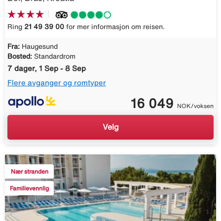
Ring
21 49 39 00
for mer informasjon om reisen.
Fra:
Haugesund
Bosted:
Standardrom
7 dager, 1 Sep - 8 Sep
Flere avganger og romtyper
16 049
NOK/voksen
Velg
Nær stranden
Familievennlig