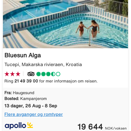
Bluesun Alga
Tucepi, Makarska rivieraen, Kroatia
Ring
21 49 39 00
for mer informasjon om reisen.
Fra:
Haugesund
Bosted:
Kampanjerom
13 dager, 26 Aug - 8 Sep
Flere avganger og romtyper
19 644
NOK/voksen