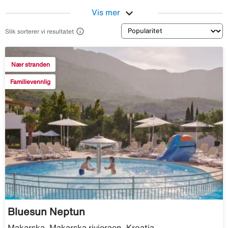
expand_more
Vis mer
Sortering

Slik sorterer vi resultatet
Nær stranden
Familievennlig
Bluesun Neptun
Makarska, Makarska rivieraen, Kroatia