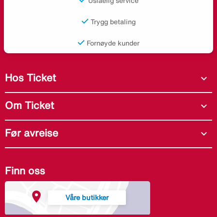
Uslåelig service
Trygg betaling
Fornøyde kunder
Hos Ticket
expand_more
Om Ticket
expand_more
Før avreise
expand_more
Finn oss
Våre butikker