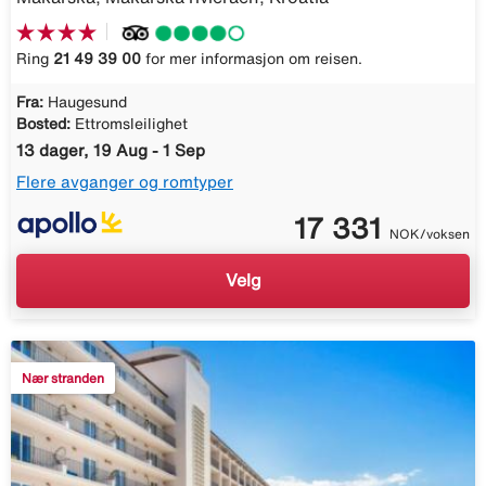
Ring
21 49 39 00
for mer informasjon om reisen.
Fra:
Haugesund
Bosted:
Ettromsleilighet
13 dager, 19 Aug - 1 Sep
Flere avganger og romtyper
17 331
NOK/voksen
Velg
Nær stranden