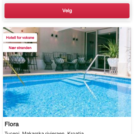
Velg
Hotell for voksne
Nær stranden
Flora
Tucepi, Makarska rivieraen, Kroatia