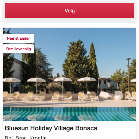
Velg
Nær stranden
Familievennlig
Bluesun Holiday Village Bonaca
Bol, Brac, Kroatia