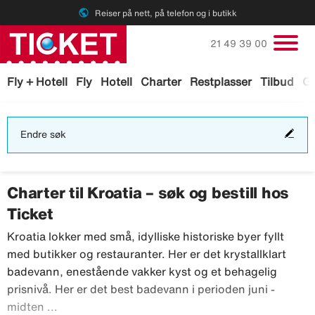
public
Reiser på nett, på telefon og i butikk
Ring oss på
21 49 39 00
Fly + Hotell
Fly
Hotell
Charter
Restplasser
Tilbud
Ga
End
Endre søk
søk
Charter til Kroatia – søk og bestill hos
Ticket
Kroatia lokker med små, idylliske historiske byer fyllt
med butikker og restauranter. Her er det krystallklart
badevann, enestående vakker kyst og et behagelig
prisnivå. Her er det best badevann i perioden juni -
Kroatia lokker med små, idylliske historiske byer
midten ...