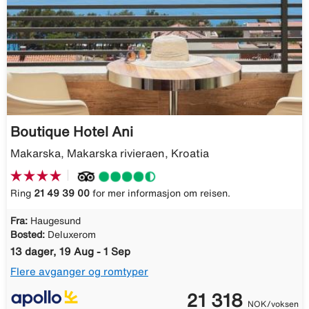
Boutique Hotel Ani
Makarska, Makarska rivieraen, Kroatia
Ring
21 49 39 00
for mer informasjon om reisen.
Fra:
Haugesund
Bosted:
Deluxerom
13 dager, 19 Aug - 1 Sep
Flere avganger og romtyper
21 318
NOK/voksen