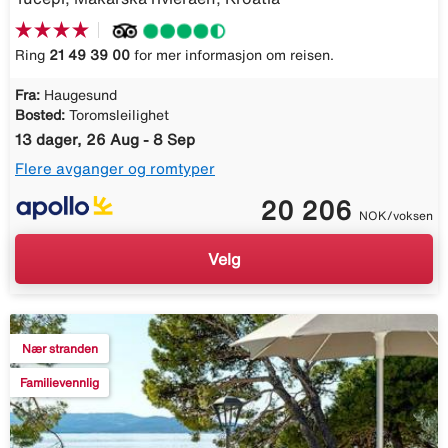
Ring
21 49 39 00
for mer informasjon om reisen.
Fra:
Haugesund
Bosted:
Toromsleilighet
13 dager, 26 Aug - 8 Sep
Flere avganger og romtyper
20 206
NOK/voksen
Velg
Nær stranden
Familievennlig