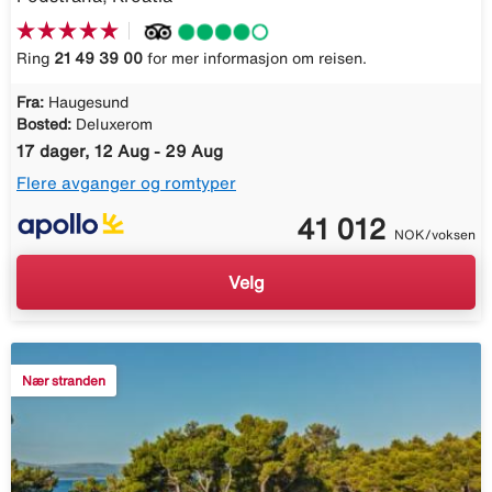
Ring
21 49 39 00
for mer informasjon om reisen.
Fra:
Haugesund
Bosted:
Deluxerom
17 dager, 12 Aug - 29 Aug
Flere avganger og romtyper
41 012
NOK/voksen
Velg
Nær stranden