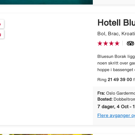
Hotell B
n
Bol, Brac, Kroat
g
Bluesun Borak ligge
noen skritt over ga
hoppe i bassenget e
Ring
21 49 39 00
f
Fra:
Oslo Gardermo
Bosted:
Dobbeltro
7 dager, 4 Oct - 1
Flere avganger o