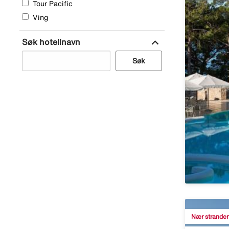
Tour Pacific
Ving
expand_more
Søk hotellnavn
Søk
Nær strande