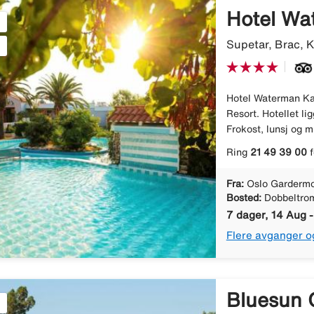
Hotel Wa
Supetar, Brac, K
Hotel Waterman Kak
Resort. Hotellet li
Frokost, lunsj og m
Ring
21 49 39 00
f
Fra:
Oslo Gardermo
Bosted:
Dobbeltro
7 dager, 14 Aug 
Flere avganger o
Bluesun 