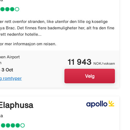
r rett ovenfor stranden, like utenfor den lille og koselige
a Brac. Det finnes flere bademuligheter her, alt fra den fine
ett nedenfor hotelle...
or mer informasjon om reisen.
en Airport
11 943
m
NOK/voksen
 3 Oct
Velg
g romtyper
Elaphusa
ia