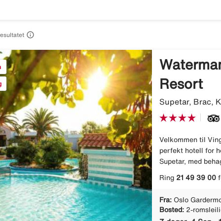

resultatet
Waterman
n
Resort
g
Supetar, Brac, K
Velkommen til Ving
perfekt hotell for h
Supetar, med behag
Ring
21 49 39 00
f
Fra:
Oslo Gardermo
Bosted:
2-romsleil