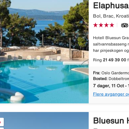
Elaphusa
Bol, Brac, Kroat
Hotell Bluesun Gra
saltvannsbasseng m
har pinjeskogen og
Ring
21 49 39 00
f
Fra:
Oslo Gardermo
Bosted:
Dobbeltro
7 dager, 11 Oct - 
Flere avganger o
Bluesun H
n