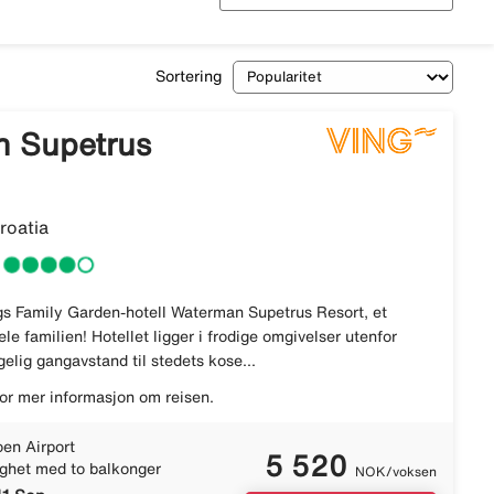
Sortering
 Supetrus
roatia
s Family Garden-hotell Waterman Supetrus Resort, et
ele familien! Hotellet ligger i frodige omgivelser utenfor
elig gangavstand til stedets kose...
or mer informasjon om reisen.
en Airport
5 520
ighet med to balkonger
NOK/voksen