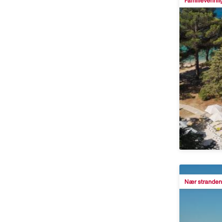
Familievennli
Nær stranden