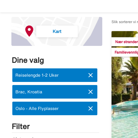
Slik sorterer vi 
Kart
Nær strande
Familievennli
Dine valg
close
Fjern:
Reiselengde 1-2 Uker
close
Fjern:
Brac, Kroatia
close
Fjern:
Oslo - Alle Flyplasser
Filter