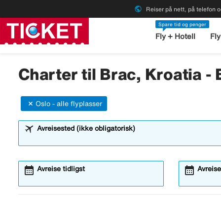
public
Reiser på nett, på telefon o
Spare tid og penger
Fly + Hotell
Fly
Charter til Brac, Kroatia - 
Oslo - alle flyplasser
Avreisested (ikke obligatorisk)
calendar_month
calendar_month
Avreise tidligst
Avreise