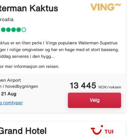
terman Kaktus
roatia
tus er en liten perle i Vings populære Waterman Supetrus
gger i rolige omgivelser og har en hage med et stort basseng.
iddag serveres i den hygg...
or mer informasjon om reisen.
en Airport
13 445
m i hovedbygningen
NOK/voksen
- 21 Aug
Velg
g romtyper
Grand Hotel