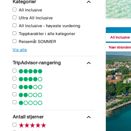
expand_more
Kategorier
All Inclusive
Ultra All Inclusive
All Inclusive - høyeste vurdering
Toppkarakter i alle kategorier
All Inclusive
Reisemål SOMMER
Nær stranden
Vis alle
expand_more
TripAdvisor-rangering
expand_more
Antall stjerner