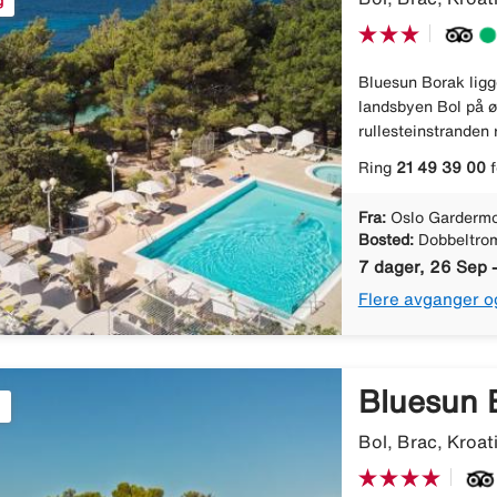
g
Bluesun Borak ligge
landsbyen Bol på øy
rullesteinstranden r
Ring
21 49 39 00
f
Fra:
Oslo Gardermo
Bosted:
Dobbeltro
7 dager, 26 Sep -
Flere avganger o
Bluesun 
Bol, Brac, Kroat