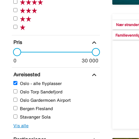
Nær strande
Familievennli
expand_more
Pris
0
30 000
expand_more
Avreisested
Oslo - alle flyplasser
Oslo Torp Sandefjord
Oslo Gardermoen Airport
Bergen Flesland
Stavanger Sola
Vis alle