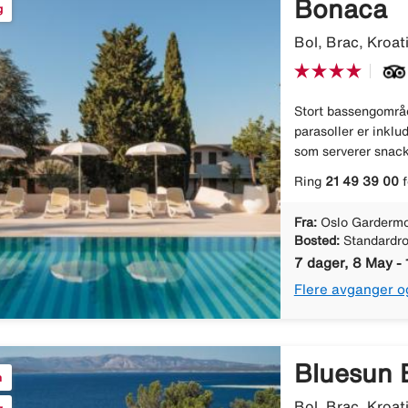
Bonaca
g
Bol, Brac, Kroat
Stort bassengområ
parasoller er inkl
som serverer snacks
Ring
21 49 39 00
f
Fra:
Oslo Gardermo
Bosted:
Standardr
7 dager, 8 May -
Flere avganger o
Bluesun 
n
Bol, Brac, Kroat