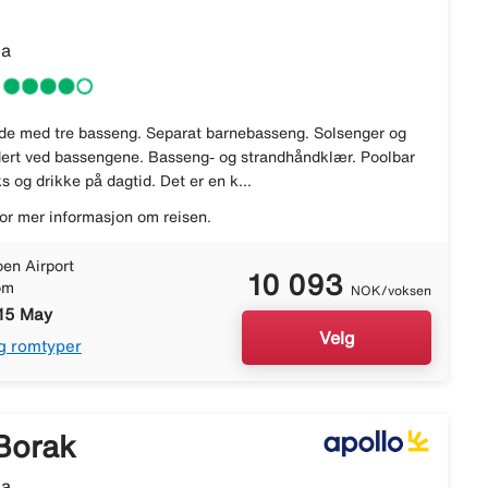
ia
de med tre basseng. Separat barnebasseng. Solsenger og
udert ved bassengene. Basseng- og strandhåndklær. Poolbar
 og drikke på dagtid. Det er en k...
or mer informasjon om reisen.
en Airport
10 093
om
NOK/voksen
 15 May
Velg
g romtyper
Borak
ia