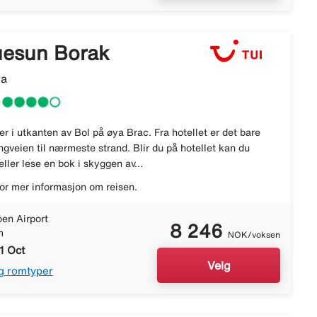
luesun Borak
ia
r i utkanten av Bol på øya Brac. Fra hotellet er det bare
ngveien til nærmeste strand. Blir du på hotellet kan du
ller lese en bok i skyggen av...
or mer informasjon om reisen.
en Airport
8 246
m
NOK/voksen
1 Oct
Velg
g romtyper