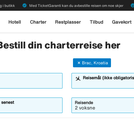
verified
emoji_emot
g i butikk
Med TicketGaranti kan du avbestille reisen om noe skjer
Hotell
Charter
Restplasser
Tilbud
Gavekort
Bestill din charterreise her
Brac, Kroatia
Reisemål (ikke obligatoris
 senest
Reisende
2 voksne