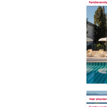
Familievennli
Nær strande