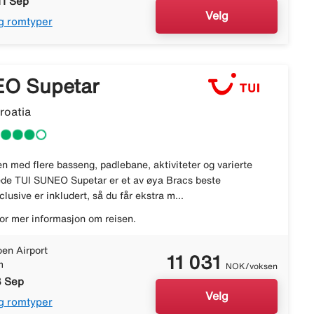
11 Sep
Velg
g romtyper
O Supetar
roatia
n med flere basseng, padlebane, aktiviteter og varierte
ede TUI SUNEO Supetar er et av øya Bracs beste
nclusive er inkludert, så du får ekstra m...
or mer informasjon om reisen.
en Airport
11 031
m
NOK/voksen
8 Sep
Velg
g romtyper