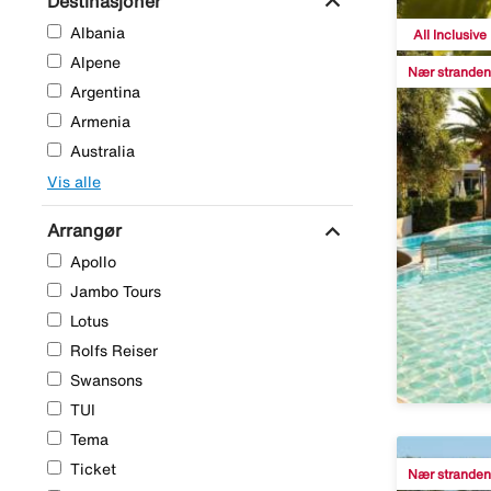
expand_more
Destinasjoner
Albania
All Inclusive
Alpene
Nær stranden
Argentina
Armenia
Australia
Vis alle
expand_more
Arrangør
Apollo
Jambo Tours
Lotus
Rolfs Reiser
Swansons
TUI
Tema
Ticket
Nær stranden