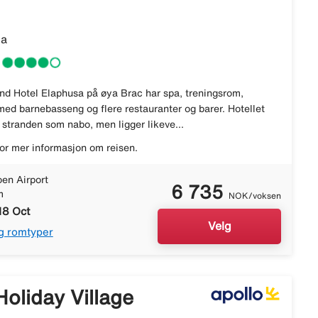
ia
nd Hotel Elaphusa på øya Brac har spa, treningsrom,
ed barnebasseng og flere restauranter og barer. Hotellet
 stranden som nabo, men ligger likeve...
or mer informasjon om reisen.
en Airport
6 735
m
NOK/voksen
18 Oct
Velg
g romtyper
oliday Village