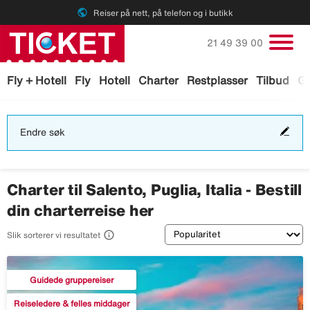
public
Reiser på nett, på telefon og i butikk
Ring oss på
21 49 39 00
Fly + Hotell
Fly
Hotell
Charter
Restplasser
Tilbud
Ga
End
Endre søk
søk
Charter til Salento, Puglia, Italia - Bestill
din charterreise her
Sortering

Slik sorterer vi resultatet
Guidede gruppereiser
Reiseledere & felles middager