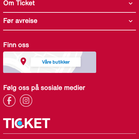
Om Ticket
expand_more
Før avreise
expand_more
Finn oss
Våre butikker
Følg oss på sosiale medier