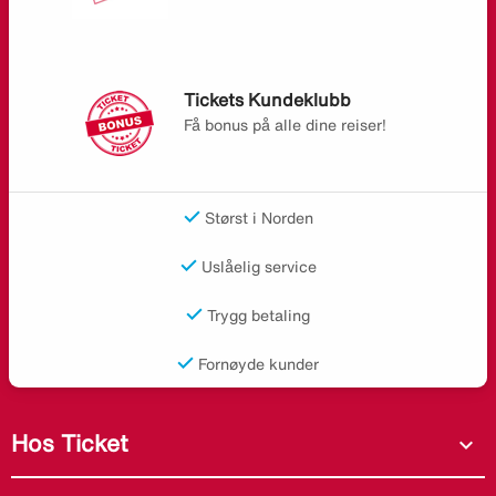
Tickets Kundeklubb
Få bonus på alle dine reiser!
Størst i Norden
Uslåelig service
Trygg betaling
Fornøyde kunder
Hos Ticket
expand_more