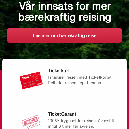
Vår innsats for mer
bærekraftig reising
Les mer om bærekraftig reise
Ticketkort
Finansier reisen med Ticketkortet!
Delbetal reisen i eget tempo.
TicketGaranti
100% trygghet før reisen. Avbestill
inntil 3 timer før avreise.