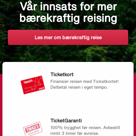
Vår innsats for mer
bærekraftig reising
Les mer om bærekraftig reise
Ticketkort
Finansier reisen med Ticketkortet!
Delbetal reisen i eget tempo.
TicketGaranti
100% trygghet før reisen. Avbestill
inntil 3 timer før avreise.