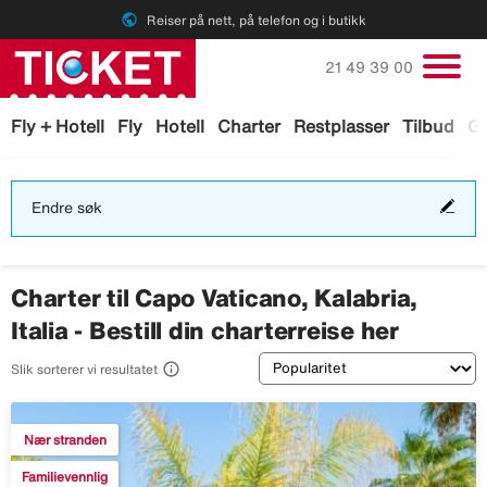
public
Reiser på nett, på telefon og i butikk
Ring oss på
21 49 39 00
Fly + Hotell
Fly
Hotell
Charter
Restplasser
Tilbud
Ga
End
Endre søk
søk
Charter til Capo Vaticano, Kalabria,
Italia - Bestill din charterreise her
Sortering

Slik sorterer vi resultatet
Nær stranden
Familievennlig