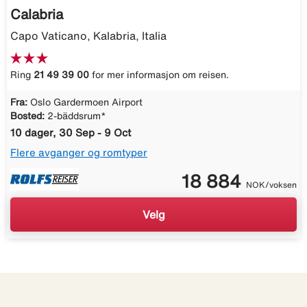
Calabria
Capo Vaticano, Kalabria, Italia
Ring
21 49 39 00
for mer informasjon om reisen.
Fra:
Oslo Gardermoen Airport
Bosted:
2-bäddsrum*
10 dager, 30 Sep - 9 Oct
Flere avganger og romtyper
18 884
NOK/voksen
Velg