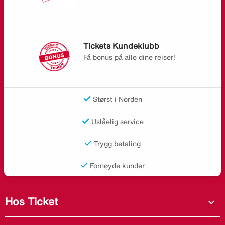
Tickets Kundeklubb
Få bonus på alle dine reiser!
Størst i Norden
Uslåelig service
Trygg betaling
Fornøyde kunder
Hos Ticket
expand_more