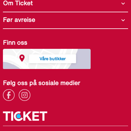
Om Ticket
expand_more
Før avreise
expand_more
Finn oss
Våre butikker
Følg oss på sosiale medier