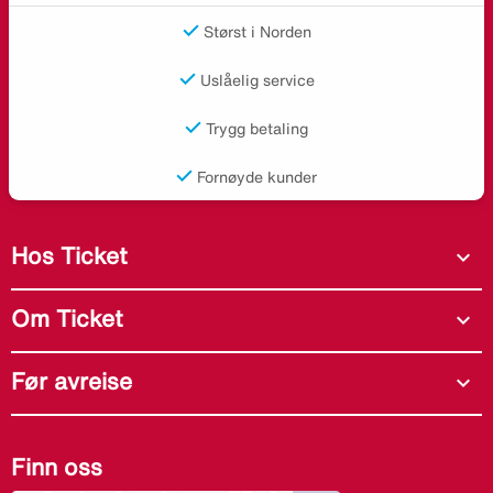
Størst i Norden
Uslåelig service
Trygg betaling
Fornøyde kunder
Hos Ticket
expand_more
Om Ticket
expand_more
Før avreise
expand_more
Finn oss