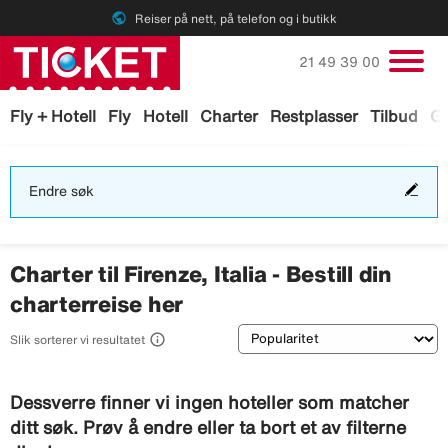
public
Reiser på nett, på telefon og i butikk
Ring oss på
21 49 39 00
Fly + Hotell
Fly
Hotell
Charter
Restplasser
Tilbud
Ga
End
Endre søk
søk
Charter til Firenze, Italia - Bestill din
charterreise her
Sortering

Slik sorterer vi resultatet
Dessverre finner vi ingen hoteller som matcher
ditt søk. Prøv å endre eller ta bort et av filterne