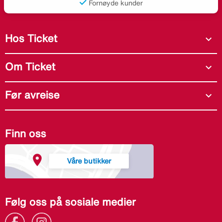
Fornøyde kunder
Hos Ticket
expand_more
Om Ticket
expand_more
Før avreise
expand_more
Finn oss
Våre butikker
Følg oss på sosiale medier