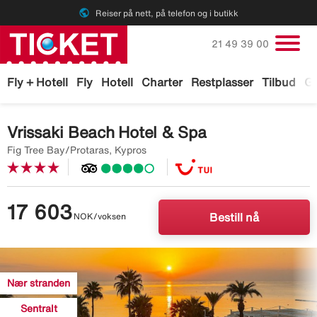
public
Reiser på nett, på telefon og i butikk
Ring oss på
21 49 39 00
Fly + Hotell
Fly
Hotell
Charter
Restplasser
Tilbud
Ga
Vrissaki Beach Hotel & Spa
Fig Tree Bay/Protaras, Kypros
17 603
NOK/voksen
Bestill nå
Image
description
Nær stranden
is
missing
Sentralt