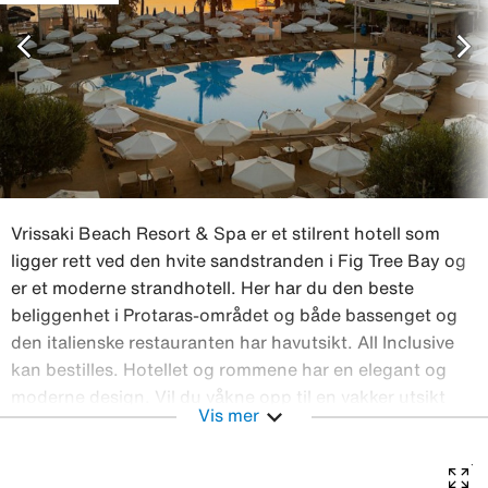
chevron_left
chevron_right
Vrissaki Beach Resort & Spa er et stilrent hotell som
ligger rett ved den hvite sandstranden i Fig Tree Bay og
er et moderne strandhotell. Her har du den beste
beliggenhet i Protaras-området og både bassenget og
den italienske restauranten har havutsikt. All Inclusive
kan bestilles. Hotellet og rommene har en elegant og
moderne design. Vil du våkne opp til en vakker utsikt
expand_more
Vis mer
over havet kan du bestille rom med havutsikt eller et
superiorrom med stor balkong og solsenger på
balkongen. Avkobling ved bassenget På Vrissaki Beach