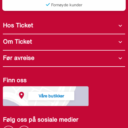
Fornøyde kunder
Hos Ticket
expand_more
Om Ticket
expand_more
Før avreise
expand_more
Finn oss
Våre butikker
Følg oss på sosiale medier