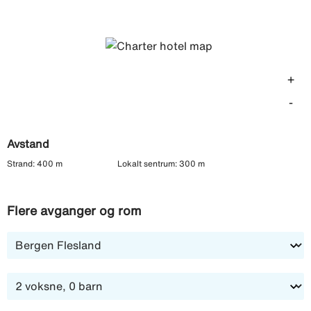
via den vakre venetianske festningen, som er byens
landemerke.
+
-
Avstand
Strand: 400 m
Lokalt sentrum: 300 m
Flere avganger og rom