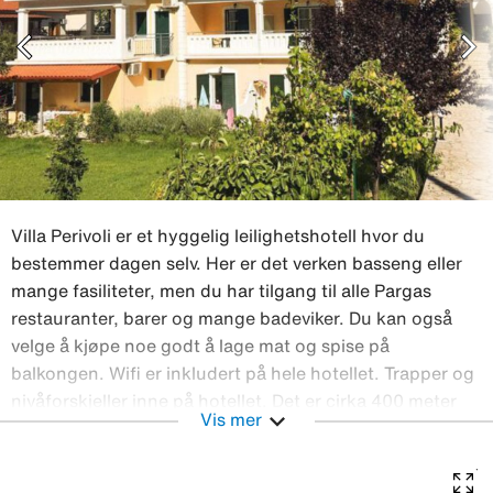
chevron_left
chevron_right
Villa Perivoli er et hyggelig leilighetshotell hvor du
bestemmer dagen selv. Her er det verken basseng eller
mange fasiliteter, men du har tilgang til alle Pargas
restauranter, barer og mange badeviker. Du kan også
velge å kjøpe noe godt å lage mat og spise på
balkongen. Wifi er inkludert på hele hotellet. Trapper og
nivåforskjeller inne på hotellet. Det er cirka 400 meter
expand_more
Vis mer
Krioneri Beach som ligger midt i Parga by. Like utenfor
byen Parga ligger den grovkornede sandstranden
Valtos, som ligger cirka 500 meter unna, og du kan gå