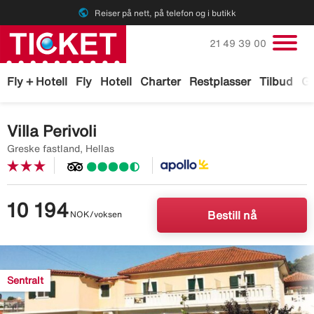
public
Reiser på nett, på telefon og i butikk
Ring oss på
21 49 39 00
Fly + Hotell
Fly
Hotell
Charter
Restplasser
Tilbud
Ga
Villa Perivoli
Greske fastland, Hellas
10 194
NOK/voksen
Bestill nå
Image
description
Sentralt
is
missing