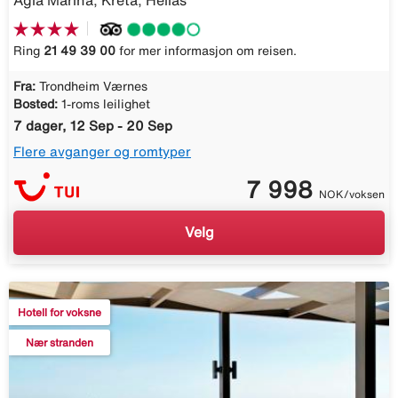
Agia Marina, Kreta, Hellas
Ring
21 49 39 00
for mer informasjon om reisen.
Fra:
Trondheim Værnes
Bosted:
1-roms leilighet
7 dager, 12 Sep - 20 Sep
Flere avganger og romtyper
7 998
NOK/voksen
Velg
Hotell for voksne
Nær stranden