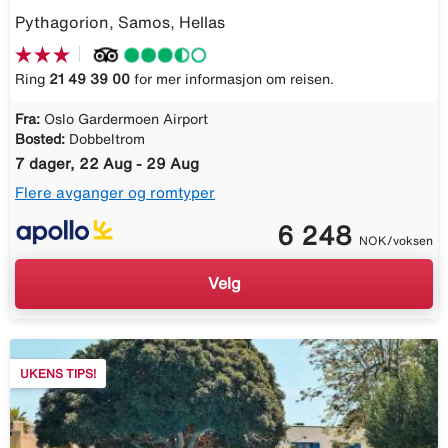
Pythagorion, Samos, Hellas
Ring
21 49 39 00
for mer informasjon om reisen.
Fra:
Oslo Gardermoen Airport
Bosted:
Dobbeltrom
7 dager, 22 Aug - 29 Aug
Flere avganger og romtyper
6 248
NOK/voksen
Velg
UKENS TIPS!