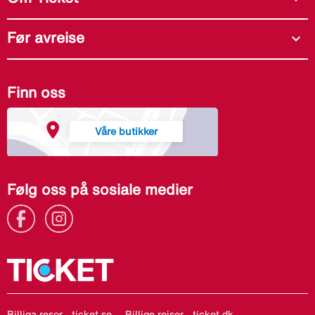
Før avreise
expand_more
Finn oss
Våre butikker
Følg oss på sosiale medier
Billiga resor - ticket.se
Billige rejser - ticket.dk