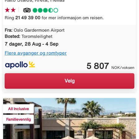
Ring
21 49 39 00
for mer informasjon om reisen.
Fra:
Oslo Gardermoen Airport
Bosted:
Toromsleilighet
7 dager, 28 Aug - 4 Sep
Flere avganger og romtyper
5 807
NOK/voksen
Velg
All Inclusive
Familievennlig