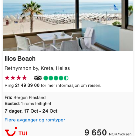
Ilios Beach
Rethymnon by, Kreta, Hellas
Ring
21 49 39 00
for mer informasjon om reisen.
Fra:
Bergen Flesland
Bosted:
1-roms leilighet
7 dager, 17 Oct - 24 Oct
Flere avganger og romtyper
9 650
NOK/voksen