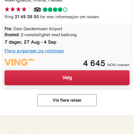
Ring
21 49 39 00
for mer informasjon om reisen.
Fra:
Oslo Gardermoen Airport
Bosted:
2-romsleilighet med balkong
7 dager, 27 Aug - 4 Sep
Flere avganger og romtyper
4 645
NOK/voksen
Velg
Vis flere reiser