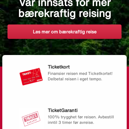
Vår innsats for mer
bærekraftig reising
Les mer om bærekraftig reise
Ticketkort
Finansier reisen med Ticketkortet!
Delbetal reisen i eget tempo.
TicketGaranti
100% trygghet før reisen. Avbestill
inntil 3 timer før avreise.