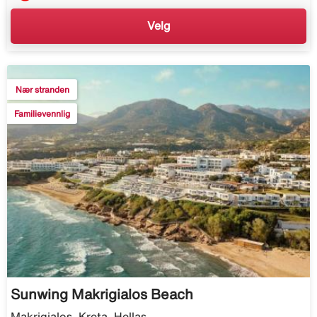
Velg
Nær stranden
Familievennlig
Sunwing Makrigialos Beach
Makrigialos, Kreta, Hellas