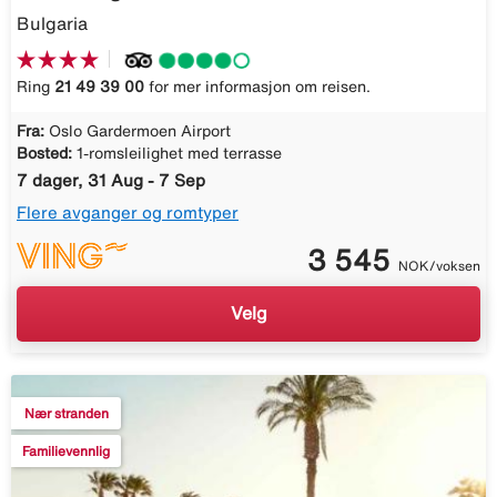
Bulgaria
Ring
21 49 39 00
for mer informasjon om reisen.
Fra:
Oslo Gardermoen Airport
Bosted:
1-romsleilighet med terrasse
7 dager, 31 Aug - 7 Sep
Flere avganger og romtyper
3 545
NOK/voksen
Velg
Nær stranden
Familievennlig