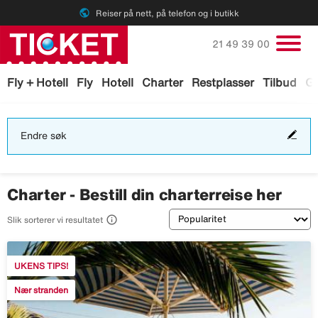
public
Reiser på nett, på telefon og i butikk
Ring oss på
21 49 39 00
Fly + Hotell
Fly
Hotell
Charter
Restplasser
Tilbud
Ga
End
Endre søk
søk
Charter - Bestill din charterreise her
Sortering

Slik sorterer vi resultatet
UKENS TIPS!
Nær stranden