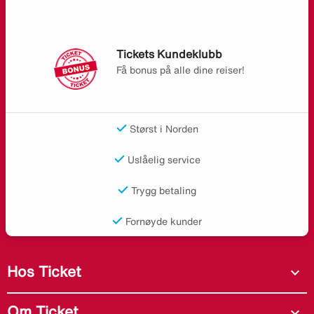
Tickets Kundeklubb
Få bonus på alle dine reiser!
Størst i Norden
Uslåelig service
Trygg betaling
Fornøyde kunder
Hos Ticket
expand_more
Om Ticket
expand_more