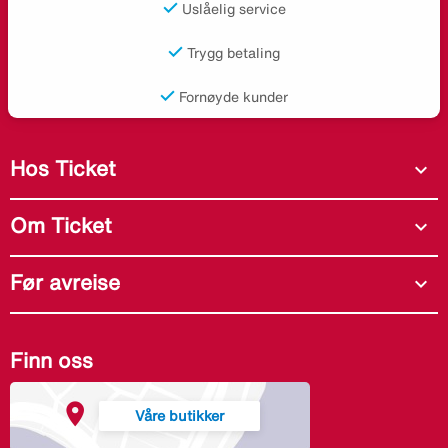
Uslåelig service
Trygg betaling
Fornøyde kunder
Hos Ticket
expand_more
Om Ticket
expand_more
Før avreise
expand_more
Finn oss
Våre butikker