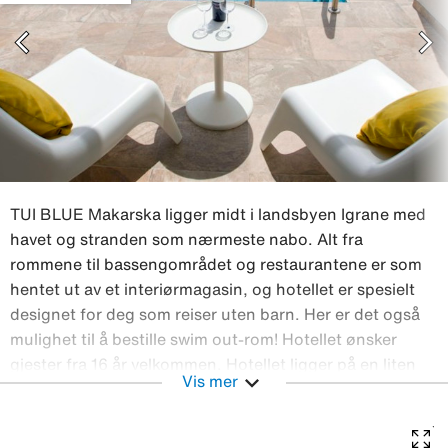
chevron_left
chevron_right
TUI BLUE Makarska ligger midt i landsbyen Igrane med
havet og stranden som nærmeste nabo. Alt fra
rommene til bassengområdet og restaurantene er som
hentet ut av et interiørmagasin, og hotellet er spesielt
designet for deg som reiser uten barn. Her er det også
mulighet til å bestille swim out-rom! Hotellet ønsker
gjester fra 16 år velkommen. Hotellet ligger på en liten
expand_more
Vis mer
odde midt i byen med panoramautsikt over havet og
øyene Hvar og Brac utenfor. På begge sider venter
rullesteinstrender og krystallklart vann. Igranes