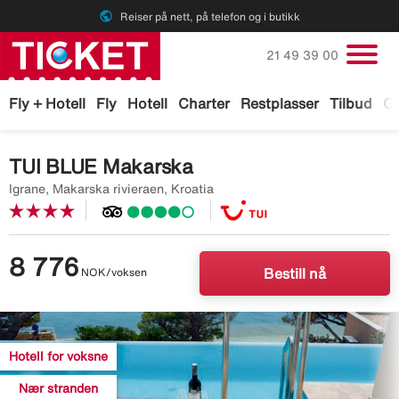
public
Reiser på nett, på telefon og i butikk
Ring oss på
21 49 39 00
Fly + Hotell
Fly
Hotell
Charter
Restplasser
Tilbud
Ga
TUI BLUE Makarska
Igrane, Makarska rivieraen, Kroatia
8 776
NOK/voksen
Bestill nå
Image
description
Hotell for voksne
is
missing
Nær stranden