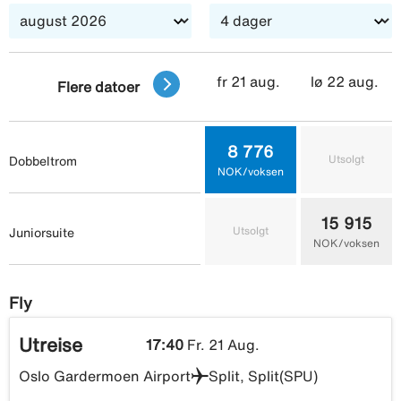
balansen en utfordring og ta en tur! Hotellet har også
spa med dampbadstue, massasje og
skjønnhetsbehandlinger. Kulinariske stunder På TUI
fr 21 aug.
lø 22 aug.
BLUE er det fokus på mat og drikke og kjøkkenet holder
Flere datoer
høy standard. Det serveres en stor frokostbuffé hver
morgen. Du velger selv om du vil spise inne eller under
åpen himmel med en fantastisk utsikt over havet. À la
8 776
Utsolgt
Dobbeltrom
carte-restauranten Culinarium har i tillegg til
NOK/voksen
omtenksomt personale også en innholdsrik vinliste og
bord for to. Martini Lobby Bar, bassengbarer og
15 915
Utsolgt
Juniorsuite
kaffeterrassen er andre valgmuligheter under
NOK/voksen
oppholdet.
Fly
Utreise
17:40
Fr. 21 Aug.
Oslo Gardermoen Airport
Split, Split(SPU)