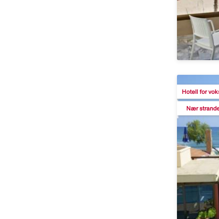
Hotell for vo
Nær strand