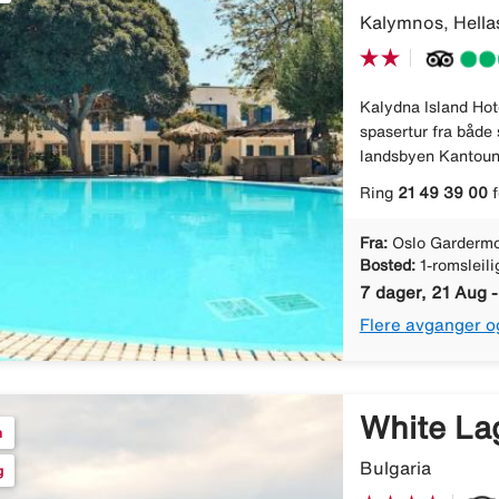
Kalymnos, Hella
Kalydna Island Hote
spasertur fra både 
landsbyen Kantouni,
Ring
21 49 39 00
f
Fra:
Oslo Gardermo
Bosted:
1-romsleil
7 dager, 21 Aug 
Flere avganger o
White La
n
Bulgaria
g