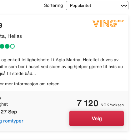
Sortering
e
ta, Hellas
 og enkelt leilighetshotell i Agia Marina. Hotellet drives av
ilie som bor i huset ved siden av og hjelper gjerne til hvis du
så til stede båd...
or mer informasjon om reisen.
a
7 120
ghet
NOK/voksen
- 27 Sep
Velg
g romtyper