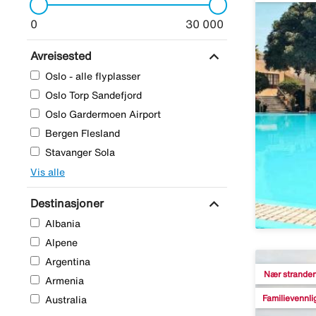
0
30 000
expand_more
Avreisested
Oslo - alle flyplasser
Oslo Torp Sandefjord
Oslo Gardermoen Airport
Bergen Flesland
Stavanger Sola
Vis alle
expand_more
Destinasjoner
Albania
Alpene
Argentina
Nær strande
Armenia
Familievennli
Australia