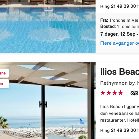
Ring
21 49 39 00
f
Fra:
Trondheim Væ
Bosted:
1-roms leil
7 dager, 12 Sep 
Flere avganger o
Ilios Bea
ksne
Rethymnon by, K
en
Ilios Beach ligger
den venetianske h
restauranter. Hotel
Ring
21 49 39 00
f