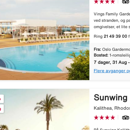
Vings Family Garde
ved stranden, og pas
omgivelser, et lite
Ring
21 49 39 00
f
Fra:
Oslo Gardermo
Bosted:
1-romsleil
7 dager, 31 Aug 
Flere avganger o
Sunwing 
n
Kalithea, Rhodos
g