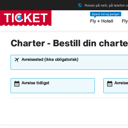
public
Reiser på nett, på telefon o
Spare tid og penger
Fly + Hotell
Fly
Charter - Bestill din chart
Avreisested (ikke obligatorisk)
calendar_month
calendar_month
Avreise tidligst
Avreise