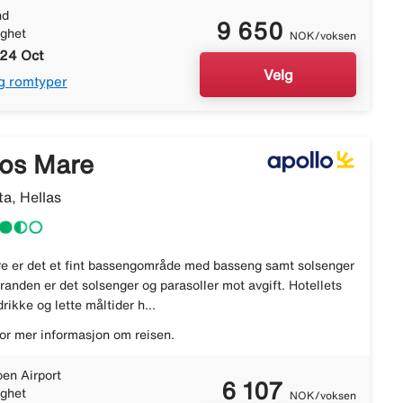
nd
9 650
ighet
NOK/voksen
 24 Oct
Velg
g romtyper
los Mare
ta, Hellas
e er det et fint bassengområde med basseng samt solsenger
tranden er det solsenger og parasoller mot avgift. Hotellets
rikke og lette måltider h...
or mer informasjon om reisen.
en Airport
6 107
ighet
NOK/voksen