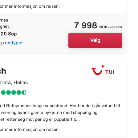
or mer informasjon om reisen.
rnes
7 998
ighet
NOK/voksen
- 20 Sep
Velg
g romtyper
ch
reta, Hellas
 ved Rethymnons lange sandstrand. Her bor du i gåavstand til
avnen og byens gamle bykjerne med shopping og
let retter seg mot par og er populært b...
or mer informasjon om reisen.