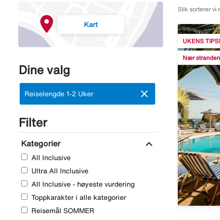
Slik sorterer vi 
Kart
UKENS TIPS!
Nær stranden
Dine valg
close
Fjern:
Reiselengde 1-2 Uker
Filter
expand_more
Kategorier
All Inclusive
Ultra All Inclusive
All Inclusive - høyeste vurdering
Toppkarakter i alle kategorier
Reisemål SOMMER