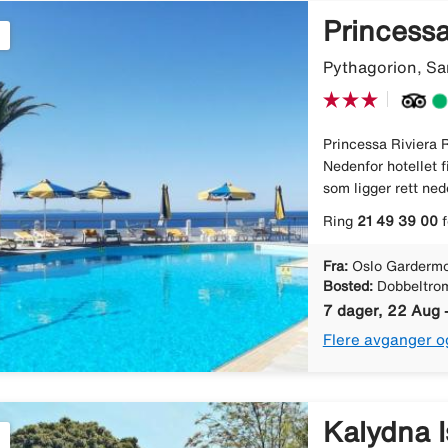
Princessa
Pythagorion, Sa
Princessa Riviera R
Nedenfor hotellet 
som ligger rett ned
Ring
21 49 39 00
f
Fra:
Oslo Gardermo
Bosted:
Dobbeltro
7 dager, 22 Aug 
Flere avganger o
Kalydna I