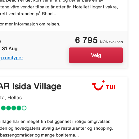
a Beach er det kort vei til alt, og det er bare én av
tene våre vender tilbake år etter år. Hotellet ligger i vakre,
rett ved stranden på Rhod...
or mer informasjon om reisen.
6 795
a
NOK/voksen
- 31 Aug
Velg
g romtyper
R Isida Village
ta, Hellas
lage har en meget fin beliggenhet i rolige omgivelser.
nden og hovedgatens utvalg av restauranter og shopping.
 bassengområder og mange boalterna...