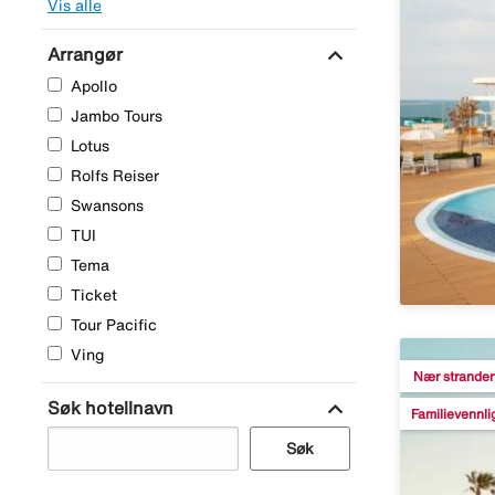
Vis alle
expand_more
Arrangør
Apollo
Jambo Tours
Lotus
Rolfs Reiser
Swansons
TUI
Tema
Ticket
Tour Pacific
Ving
Nær strande
expand_more
Søk hotellnavn
Familievennli
Søk