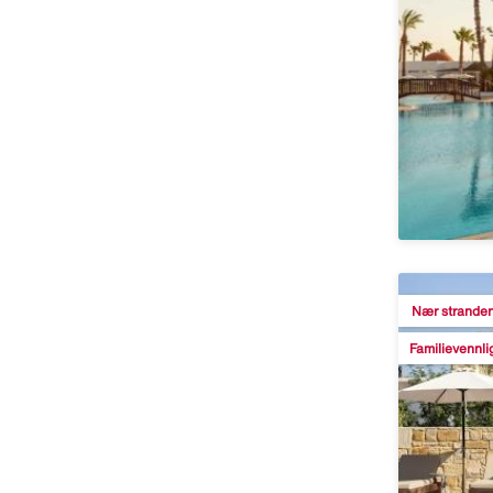
Nær strande
Familievennli