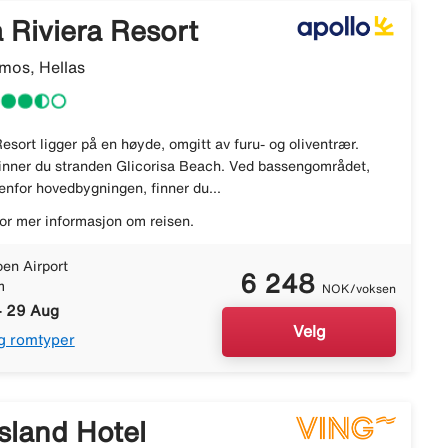
 Riviera Resort
mos, Hellas
esort ligger på en høyde, omgitt av furu- og oliventrær.
finner du stranden Glicorisa Beach. Ved bassengområdet,
enfor hovedbygningen, finner du...
or mer informasjon om reisen.
en Airport
6 248
m
NOK/voksen
- 29 Aug
Velg
g romtyper
sland Hotel