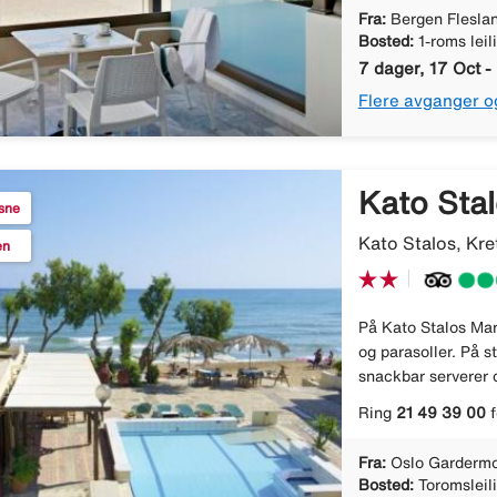
Fra:
Bergen Flesla
Bosted:
1-roms leil
7 dager, 17 Oct -
Flere avganger o
Kato Sta
ksne
Kato Stalos, Kre
en
På Kato Stalos Mar
og parasoller. På s
snackbar serverer d
Ring
21 49 39 00
f
Fra:
Oslo Gardermo
Bosted:
Toromsleil