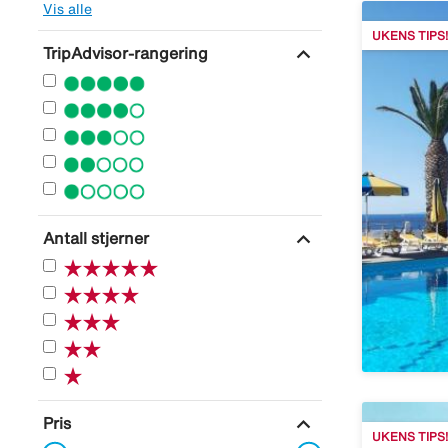
Vis alle
UKENS TIPS!
expand_more
TripAdvisor-rangering
expand_more
Antall stjerner
expand_more
Pris
UKENS TIPS!