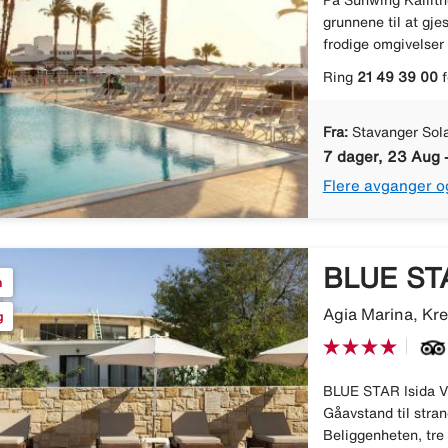
På Sunwing Kallithe
grunnene til at gjes
frodige omgivelser 
Ring
21 49 39 00
f
Fra:
Stavanger Sol
7 dager, 23 Aug 
Flere avganger o
BLUE STA
n
Agia Marina, Kre
g
BLUE STAR Isida Vil
Gåavstand til stra
Beliggenheten, tre