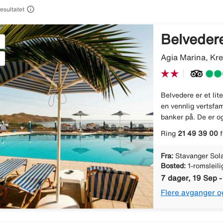

resultatet
Belveder
Agia Marina, Kre
Belvedere er et lite
en vennlig vertsfam
banker på. De er og
Ring
21 49 39 00
f
Fra:
Stavanger Sol
Bosted:
1-romsleili
7 dager, 19 Sep 
Flere avganger o