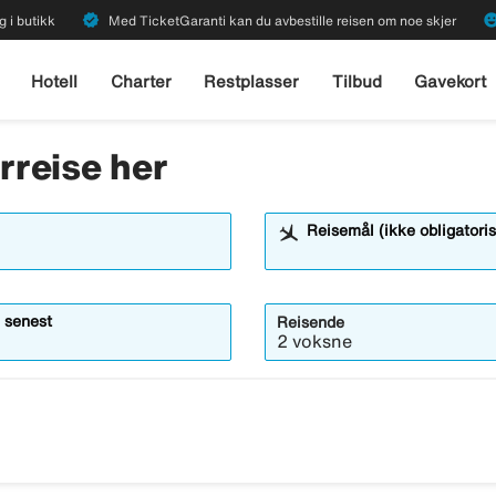
verified
emoji_emot
g i butikk
Med TicketGaranti kan du avbestille reisen om noe skjer
Hotell
Charter
Restplasser
Tilbud
Gavekort
erreise her
Reisemål (ikke obligatoris
 senest
Reisende
2 voksne