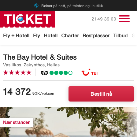
public
Reiser på nett, på telefon og i butikk
Ring oss på
21 49 39 00
Fly + Hotell
Fly
Hotell
Charter
Restplasser
Tilbud
Ga
The Bay Hotel & Suites
Vasilikos, Zakynthos, Hellas
14 372
NOK/voksen
Bestill nå
Image
description
Nær stranden
is
missing