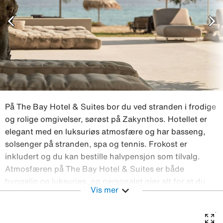
chevron_left
chevron_right
På The Bay Hotel & Suites bor du ved stranden i frodige
og rolige omgivelser, sørøst på Zakynthos. Hotellet er
elegant med en luksuriøs atmosfære og har basseng,
solsenger på stranden, spa og tennis. Frokost er
inkludert og du kan bestille halvpensjon som tilvalg.
Atmosfæren på The Bay Hotel & Suites er både
hyggelig og luksuriøs, og personalet gjør alt for at du
expand_more
Vis mer
skal trives. Sommeren 2024 åpnet en ny
gourmetrestaurant og treningsrom og spa er renovert.
Suiter og dobbeltrom Bay Hotel & Suites har både