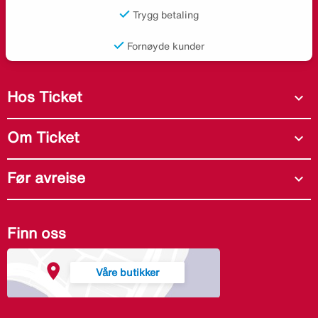
Trygg betaling
Fornøyde kunder
Hos Ticket
expand_more
Om Ticket
expand_more
Før avreise
expand_more
Finn oss
Våre butikker