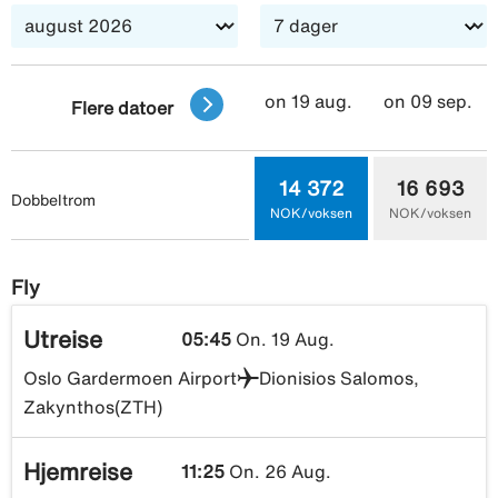
strandbarer. Hovedstripen til Vasilikos som ligger ved
stranden i Agios Nicolaos har også noen lokale
tavernaer og barer. For deg som ønsker å se mer av øya,
on 19 aug.
on 09 sep.
anbefaler vi leiebil i et par dager. Parkering er tilgjengelig
Flere datoer
på hotellet, uten kostnad.
14 372
16 693
Dobbeltrom
NOK/voksen
NOK/voksen
Fly
Utreise
05:45
On. 19 Aug.
Oslo Gardermoen Airport
Dionisios Salomos,
Zakynthos(ZTH)
Hjemreise
11:25
On. 26 Aug.