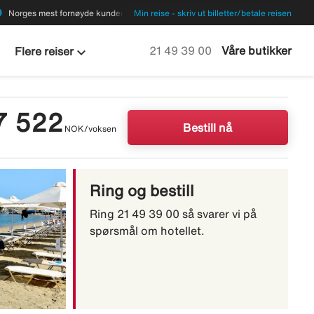
ions
Norges mest fornøyde kunder
Min reise - skriv ut billetter/betale reisen
keyboard_arrow_down
Ring oss på
21 49 39 00
Våre butikker
Flere reiser
7 522
Bestill nå
NOK/voksen
Ring og bestill
Ring 21 49 39 00 så svarer vi på
spørsmål om hotellet.