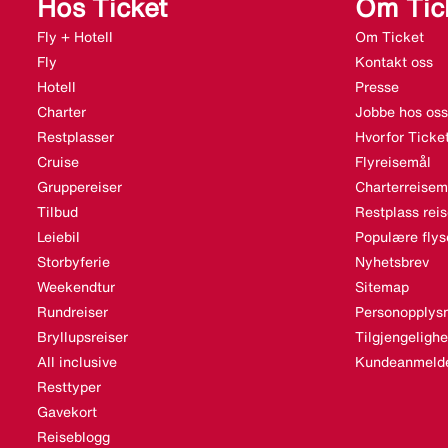
Hos Ticket
Om Tic
Fly + Hotell
Om Ticket
Fly
Kontakt oss
Hotell
Presse
Charter
Jobbe hos oss
Restplasser
Hvorfor Ticke
Cruise
Flyreisemål
Gruppereiser
Charterreisem
Tilbud
Restplass rei
Leiebil
Populære flys
Storbyferie
Nyhetsbrev
Weekendtur
Sitemap
Rundreiser
Personopplysn
Bryllupsreiser
Tilgjengeligh
All inclusive
Kundeanmelde
Resttyper
Gavekort
Reiseblogg