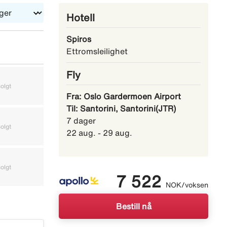
Hotell
Spiros
Ettromsleilighet
Fly
olgt
Utsolgt
Utsolgt
Fra: Oslo Gardermoen Airport
Til: Santorini, Santorini(JTR)
7 dager
olgt
Utsolgt
Utsolgt
22 aug. - 29 aug.
olgt
Utsolgt
Utsolgt
7 522
NOK/voksen
Bestill nå