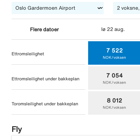
lø 22 aug.
Flere datoer
7 522
Ettromsleilighet
NOK/voksen
7 054
Ettromsleilighet under bakkeplan
NOK/voksen
8 012
Toromsleilighet under bakkeplan
NOK/voksen
Fly