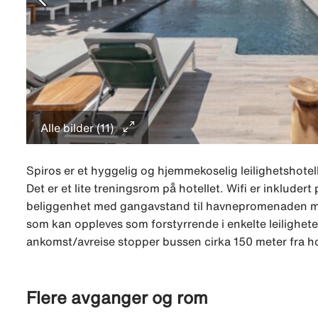
Alle bilder (11)
Spiros er et hyggelig og hjemmekoselig leilighetshote
Det er et lite treningsrom på hotellet. Wifi er inkluder
beliggenhet med gangavstand til havnepromenaden me
som kan oppleves som forstyrrende i enkelte leilighete
ankomst/avreise stopper bussen cirka 150 meter fra hot
Flere avganger og rom