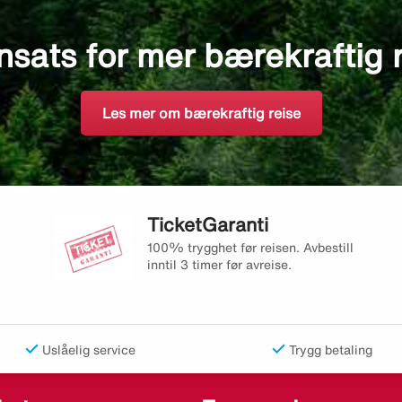
nsats for mer bærekraftig 
Les mer om bærekraftig reise
TicketGaranti
100% trygghet før reisen. Avbestill
inntil 3 timer før avreise.
Uslåelig service
Trygg betaling