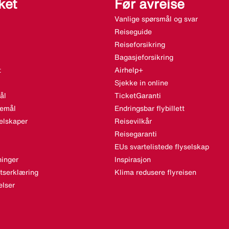
ket
Før avreise
Vanlige spørsmål og svar
Reiseguide
Reiseforsikring
Bagasjeforsikring
t
Airhelp+
Sjekke in online
ål
TicketGaranti
semål
Endringsbar flybillett
elskaper
Reisevilkår
Reisegaranti
EUs svartelistede flyselskap
inger
Inspirasjon
etserklæring
Klima redusere flyreisen
lser