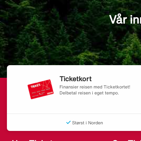
Vår in
Ticketkort
Finansier reisen med Ticketkortet!
Delbetal reisen i eget tempo.
Størst i Norden