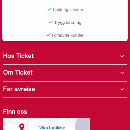
Uslåelig service
Trygg betaling
Fornøyde kunder
Hos Ticket
expand_more
Om Ticket
expand_more
Før avreise
expand_more
Finn oss
Våre butikker