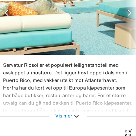
chevron_left
chevron_right
Servatur Riosol er et populært leilighetshotell med
avslappet atmosfære. Det ligger høyt oppe i dalsiden i
Puerto Rico, med vakker utsikt mot Atlanterhavet.
Herfra har du kort vei opp til Europa kjøpesenter som
har både butikker, restauranter og barer. For et større
utvalg kan du gå ned bakken til Puerto Rico kjøpesenter,
hvor du finner både lokale og internasjonale butikker. I
expand_more
Vis mer
et moderne interiør tilbyr hotellets bufférestaurant
hyggelige buffémåltider fra morgen til kveld. Vil du
heller ha noe enkelt å spise, kan du besøke hotellets