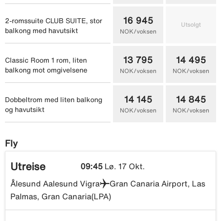
16 945
2-romssuite CLUB SUITE, stor
Utsolgt
balkong med havutsikt
NOK/voksen
13 795
14 495
Classic Room 1 rom, liten
balkong mot omgivelsene
NOK/voksen
NOK/voksen
14 145
14 845
Dobbeltrom med liten balkong
og havutsikt
NOK/voksen
NOK/voksen
Fly
Utreise
09:45
Lø. 17 Okt.
Ålesund Aalesund Vigra
Gran Canaria Airport, Las
Palmas, Gran Canaria(LPA)