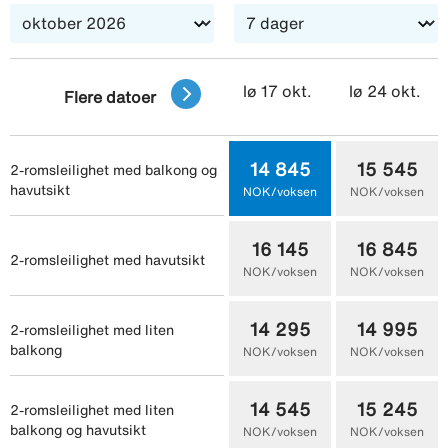
som kan nytes på balkongen, med vakker utsikt mot
havet og omgivelsene. Har du lyst til å se mer av Gran
Canaria, kan du bli med på en av Vings spennende
lø 17 okt.
lø 24 okt.
utflukter eller leie en bil og kjøre rundt på egen hånd.
Flere datoer
14 845
15 545
2-romsleilighet med balkong og
havutsikt
NOK/voksen
NOK/voksen
16 145
16 845
2-romsleilighet med havutsikt
NOK/voksen
NOK/voksen
14 295
14 995
2-romsleilighet med liten
balkong
NOK/voksen
NOK/voksen
14 545
15 245
2-romsleilighet med liten
balkong og havutsikt
NOK/voksen
NOK/voksen