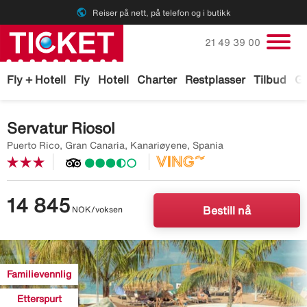
public
Reiser på nett, på telefon og i butikk
Ring oss på
21 49 39 00
Fly + Hotell
Fly
Hotell
Charter
Restplasser
Tilbud
Ga
Servatur Riosol
Puerto Rico, Gran Canaria, Kanariøyene, Spania
14 845
NOK/voksen
Bestill nå
Image
description
Familievennlig
is
missing
Etterspurt