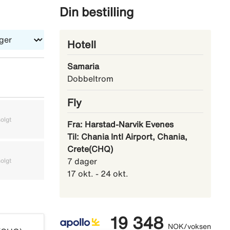
du ta
Din bestilling
Hotell
Samaria
Dobbeltrom
Fly
olgt
Utsolgt
Utsolgt
Fra: Harstad-Narvik Evenes
Til: Chania Intl Airport, Chania,
Crete(CHQ)
olgt
Utsolgt
Utsolgt
7 dager
17 okt. - 24 okt.
19 348
NOK/voksen