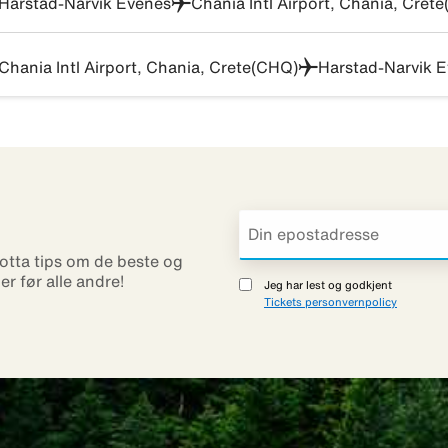
Harstad-Narvik Evenes
Chania Intl Airport, Chania, Cret
Chania Intl Airport, Chania, Crete(CHQ)
Harstad-Narvik 
otta tips om de beste og
ner før alle andre!
Jeg har lest og godkjent
Tickets personvernpolicy