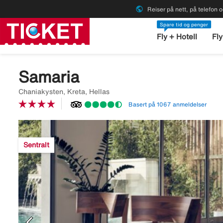
public
Reiser på nett, på telefon o
Spare tid og penger
Fly + Hotell
Fly
Samaria
Chaniakysten, Kreta, Hellas
Basert på 1067 anmeldelser
Image
description
Sentralt
is
missing
chevron_left