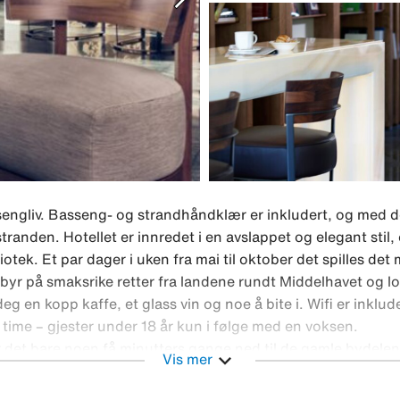
assengliv. Basseng- og strandhåndklær er inkludert, og med 
tranden. Hotellet er innredet i en avslappet og elegant stil,
otek. Et par dager i uken fra mai til oktober det spilles det
, byr på smaksrike retter fra landene rundt Middelhavet og l
g en kopp kaffe, et glass vin og noe å bite i. Wifi er inklud
e time – gjester under 18 år kun i følge med en voksen.
r det bare noen få minutters gange ned til de gamle bydelen
expand_more
Vis mer
nen passerer du torget med den vakre kirken. Vi anbefaler å 
tgjemte butikker, restauranter og barer. Rundt hjørnet vent