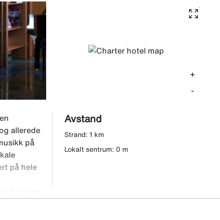
+
-
Avstand
den
 og allerede
Strand: 1 km
 musikk på
Lokalt sentrum: 0 m
okale
ert på hele
e i Chanias
benytte
er Agora,