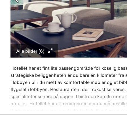
Alle bilder (6)
Hotellet har et fint lite bassengområde for koselig b
strategiske beliggenheten er du bare én kilometer fra s
i lobbyen blir du møtt av komfortable møbler og et bibli
flygelet i lobbyen. Restauranten, der frokost serveres
spesialiteter senere på dagen. I bistroen kan du unne de
hotellet. Hotellet har et treningsrom der du må bestill
Parkeringsservice mot avgift. Bytrafikk. Fra Samaria e
og den venetianske havnen. På vei fra hotellet til hav
anledningen til å ta en tur inn i smugene med små bor