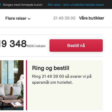
ions
Norges mest fornøyde kunder
Min reise - skriv ut billetter/betale reisen
keyboard_arrow_down
Ring oss på
21 49 39 00
Våre butikker
Flere reiser
19 348
Bestill nå
NOK/voksen
Ring og bestill
Ring 21 49 39 00 så svarer vi på
spørsmål om hotellet.