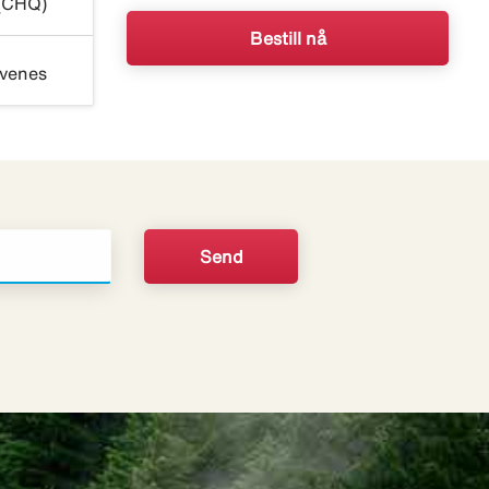
e(CHQ)
Bestill nå
Evenes