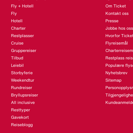
Fly + Hotell
Om Ticket
Fly
Kontakt oss
Hotell
Presse
Charter
Jobbe hos oss
Restplasser
Hvorfor Ticke
Cruise
Flyreisemål
Gruppereiser
Charterreisem
Tilbud
Restplass rei
Leiebil
Populære flys
Storbyferie
Nyhetsbrev
Weekendtur
Sitemap
Rundreiser
Personopplysn
Bryllupsreiser
Tilgjengeligh
All inclusive
Kundeanmelde
Resttyper
Gavekort
Reiseblogg