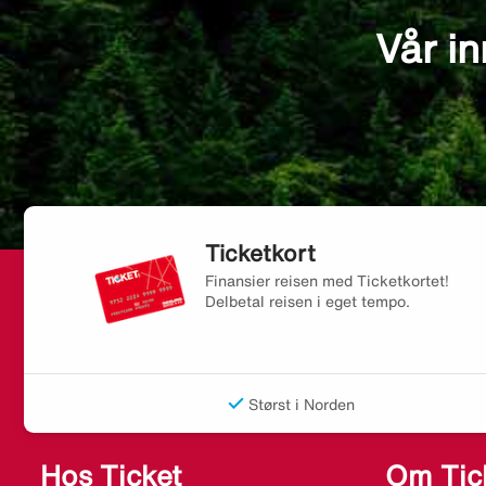
Vår in
Ticketkort
Finansier reisen med Ticketkortet!
Delbetal reisen i eget tempo.
Størst i Norden
Hos Ticket
Om Tic