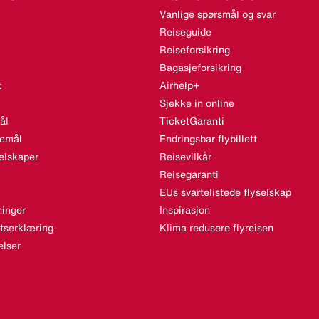
Vanlige spørsmål og svar
Reiseguide
Reiseforsikring
Bagasjeforsikring
t
Airhelp+
Sjekke in online
ål
TicketGaranti
semål
Endringsbar flybillett
elskaper
Reisevilkår
Reisegaranti
EUs svartelistede flyselskap
inger
Inspirasjon
etserklæring
Klima redusere flyreisen
lser