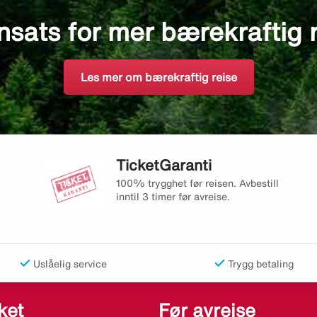
nsats for mer bærekraftig 
Les mer om bærekraftig reise
TicketGaranti
100% trygghet før reisen. Avbestill
inntil 3 timer før avreise.
Uslåelig service
Trygg betaling
ket
Før avreise