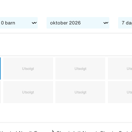
r, fersk frukt og honning. Fra torget rett ved hotellet kan 
ke av badebyer og fine strender.
Utsolgt
Utsolgt
Uts
Utsolgt
Utsolgt
Uts