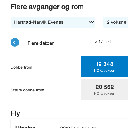
markedshallen, hvor du kan finne lokalt produserte vare
Flere avganger og rom
bussen vestover og oppdage Kretas kyst, med dens rek
lø 17 okt.
Flere datoer
19 348
Dobbeltrom
NOK/voksen
20 562
Større dobbeltrom
NOK/voksen
Fly