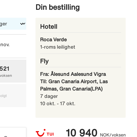
Din bestilling
Hotell
Roca Verde
 nov.
lø 12 des.
lø 19 des.
1-roms leilighet
Fly
 521
Utsolgt
Utsolgt
Fra: Ålesund Aalesund Vigra
voksen
Til: Gran Canaria Airport, Las
Palmas, Gran Canaria(LPA)
9 847
16 683
olgt
7 dager
NOK/voksen
NOK/voksen
10 okt. - 17 okt.
10 940
NOK/voksen