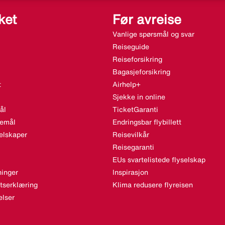
ket
Før avreise
Vanlige spørsmål og svar
Reiseguide
Reiseforsikring
Bagasjeforsikring
t
Airhelp+
Sjekke in online
ål
TicketGaranti
semål
Endringsbar flybillett
elskaper
Reisevilkår
Reisegaranti
EUs svartelistede flyselskap
inger
Inspirasjon
etserklæring
Klima redusere flyreisen
lser