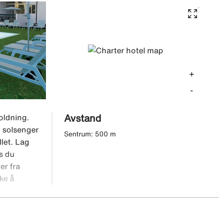
+
-
Avstand
oldning.
 solsenger
Sentrum: 500 m
llet. Lag
is du
er fra
ke å