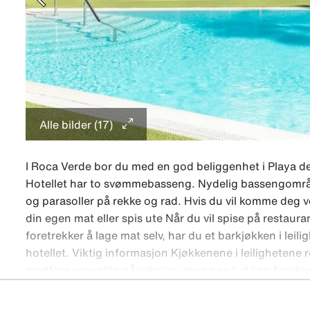
Alle bilder (17)
I Roca Verde bor du med en god beliggenhet i Playa de
Hotellet har to svømmebasseng. Nydelig bassengområ
og parasoller på rekke og rad. Hvis du vil komme deg ve
din egen mat eller spis ute Når du vil spise på restaur
foretrekker å lage mat selv, har du et barkjøkken i leil
hotellet. Viktig informasjon Kjøkkenene i leilighetene
medføre vesentlig påvirkning, men noe lyd kan forek