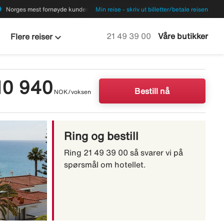
ions
Norges mest fornøyde kunder
Min reise - skriv ut billetter/betale reisen
keyboard_arrow_down
Ring oss på
21 49 39 00
Våre butikker
Flere reiser
10 940
Bestill nå
NOK/voksen
Ring og bestill
Ring 21 49 39 00 så svarer vi på
spørsmål om hotellet.