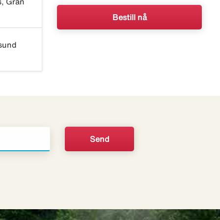
s, Gran
Bestill nå
sund