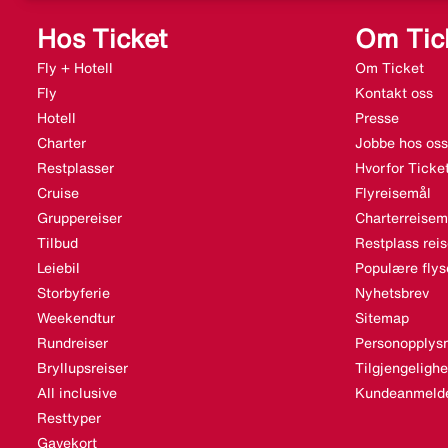
Hos Ticket
Om Tic
Fly + Hotell
Om Ticket
Fly
Kontakt oss
Hotell
Presse
Charter
Jobbe hos oss
Restplasser
Hvorfor Ticke
Cruise
Flyreisemål
Gruppereiser
Charterreisem
Tilbud
Restplass rei
Leiebil
Populære flys
Storbyferie
Nyhetsbrev
Weekendtur
Sitemap
Rundreiser
Personopplysn
Bryllupsreiser
Tilgjengeligh
All inclusive
Kundeanmelde
Resttyper
Gavekort