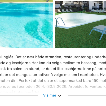
l Inglés. Det er nær både stranden, restauranter og underh
de og lesehjørne Her kan du velge mellom to basseng, med
kk fra solen en stund, er det et lite lesehjørne inne på hote
ant, er det mange alternativer å velge mellom i nærheten. Hv
igheten din. Perfekt at det da er et supermarked bare 150 met
 renoveres i perioden 26.4.–30.9.2026. Arbeidet forventes ik
omme på hotellområdet.
expand_more
Vis mer