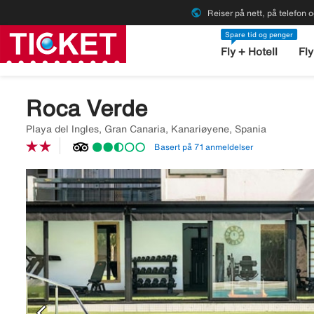
public
Reiser på nett, på telefon o
Spare tid og penger
Fly + Hotell
Fly
Roca Verde
Playa del Ingles, Gran Canaria, Kanariøyene, Spania
Basert på 71 anmeldelser
Image
description
is
missing
chevron_left