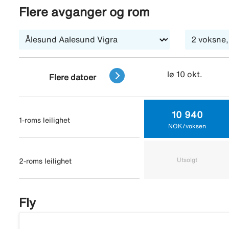
Flere avganger og rom
lø 10 okt.
Flere datoer
10 940
1-roms leilighet
NOK/voksen
Utsolgt
2-roms leilighet
Fly