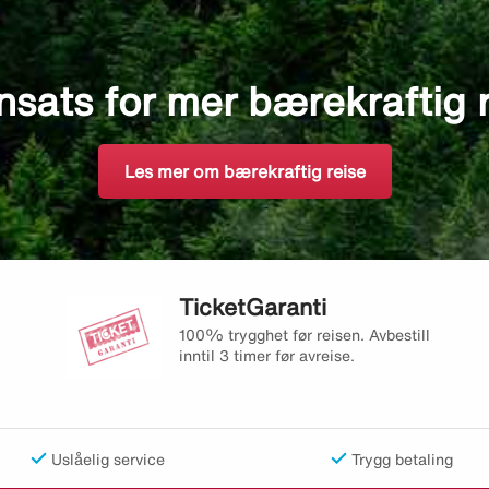
nsats for mer bærekraftig 
Les mer om bærekraftig reise
TicketGaranti
100% trygghet før reisen. Avbestill
inntil 3 timer før avreise.
Uslåelig service
Trygg betaling