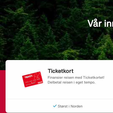
Vår in
Ticketkort
Finansier reisen med Ticketkortet!
Delbetal reisen i eget tempo.
Størst i Norden