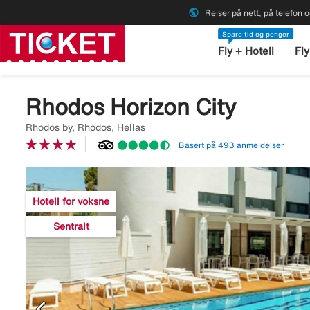
public
Reiser på nett, på telefon o
Spare tid og penger
Fly + Hotell
Fly
Rhodos Horizon City
Rhodos by, Rhodos, Hellas
Basert på 493 anmeldelser
Image
description
Hotell for voksne
is
missing
Sentralt
chevron_left