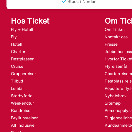
Størst i Norden
Hos Ticket
Om Tic
Fly + Hotell
Om Ticket
Fly
Kontakt oss
Hotell
Presse
Charter
Jobbe hos oss
Restplasser
Hvorfor Ticke
Cruise
Flyreisemål
Gruppereiser
Charterreisem
Tilbud
Restplass rei
Leiebil
Populære flys
Storbyferie
Nyhetsbrev
Weekendtur
Sitemap
Rundreiser
Personopplysn
Bryllupsreiser
Tilgjengeligh
All inclusive
Kundeanmelde