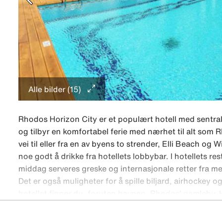
Alle bilder (15)
Rhodos Horizon City er et populært hotell med sentra
og tilbyr en komfortabel ferie med nærhet til alt som
vei til eller fra en av byens to strender, Elli Beach o
noe godt å drikke fra hotellets lobbybar. I hotellets r
middag serveres greske og internasjonale retter fra meny
Det er også muligheter for å spille biljard, airhockey 
hotellet finner du, foruten havnen, Rhodos' gamleby. H
eller spise godt på de lokale tavernaene. Den gamle by
Rhodos Horizons Citys beliggenhet er dessuten et perf