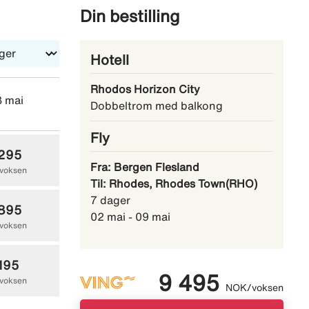
en leiebil
Din bestilling
t har 21-
Hotell
Rhodos Horizon City
3 mai
sø 30 mai
sø 06 juni
Dobbeltrom med balkong
Fly
 295
10 745
11 745
Fra: Bergen Flesland
voksen
NOK/voksen
NOK/voksen
Til: Rhodes, Rhodes Town(RHO)
7 dager
 895
11 395
12 245
02 mai - 09 mai
voksen
NOK/voksen
NOK/voksen
 195
11 695
12 645
9 495
voksen
NOK/voksen
NOK/voksen
NOK/voksen