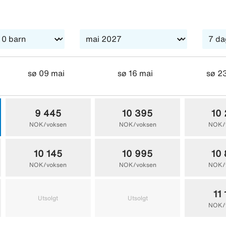
ige byer og gresk sjarme. For ekstra komfort kan du bestille 
kter. De fleste gjestene på hotellet er skandinaviske. Hotelle
sø 09 mai
sø 16 mai
sø 2
9 445
10 395
10
NOK/voksen
NOK/voksen
NOK/
10 145
10 995
10
NOK/voksen
NOK/voksen
NOK/
11
Utsolgt
Utsolgt
NOK/