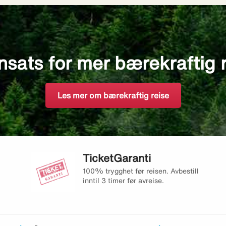
nsats for mer bærekraftig 
Les mer om bærekraftig reise
TicketGaranti
100% trygghet før reisen. Avbestill
inntil 3 timer før avreise.