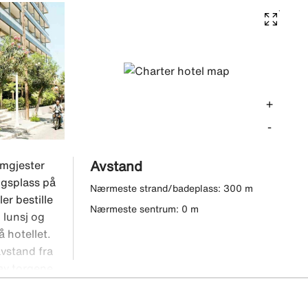
+
-
Avstand
amgjester
ngsplass på
Nærmeste strand/badeplass: 300 m
er bestille
Nærmeste sentrum: 0 m
 lunsj og
å hotellet.
avstand fra
 av torgene
dt besøket.
ere vakre