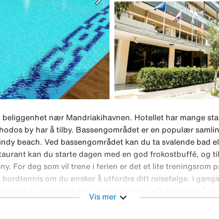
l beliggenhet nær Mandriakihavnen. Hotellet har mange st
 Rhodos by har å tilby. Bassengområdet er en populær samli
g Windy beach. Ved bassengområdet kan du ta svalende bad ell
estaurant kan du starte dagen med en god frokostbuffé, og til
. For deg som vil trene i ferien er det et lite treningsrom p
og bordtennis om du ønsker å utfordre ditt reisefølge. I gang
er kan du rusle omkring i koselige gater, slå deg ned på et
expand_more
Vis mer
kjernen er oppført på Unescos verdensarvliste og er vel ver
ekt utgangspunkt for å se mer av Rhodos. På øya er det fl