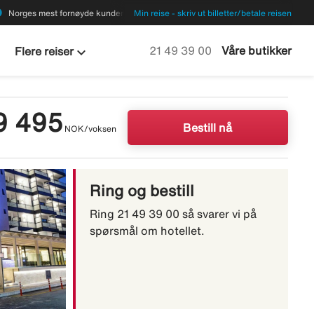
ions
Norges mest fornøyde kunder
Min reise - skriv ut billetter/betale reisen
keyboard_arrow_down
Ring oss på
21 49 39 00
Våre butikker
Flere reiser
9 495
Bestill nå
NOK/voksen
Ring og bestill
Ring 21 49 39 00 så svarer vi på
spørsmål om hotellet.