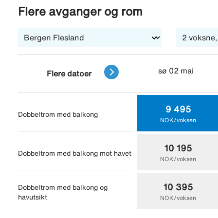
strender og badeviker, historiske severdigheter, hyggel
Flere avganger og rom
via Ving, eller bli med på noen av våre arrangerte utflu
årsgrense.
sø 02 mai
Flere datoer
9 495
Dobbeltrom med balkong
NOK/voksen
10 195
Dobbeltrom med balkong mot havet
NOK/voksen
10 395
Dobbeltrom med balkong og
havutsikt
NOK/voksen