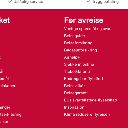
Uslåelig service
Trygg betaling
ket
Før avreise
Vanlige spørsmål og svar
Reiseguide
Reiseforsikring
Bagasjeforsikring
t
Airhelp+
Sjekke in online
ål
TicketGaranti
semål
Endringsbar flybillett
elskaper
Reisevilkår
Reisegaranti
EUs svartelistede flyselskap
inger
Inspirasjon
etserklæring
Klima redusere flyreisen
lser