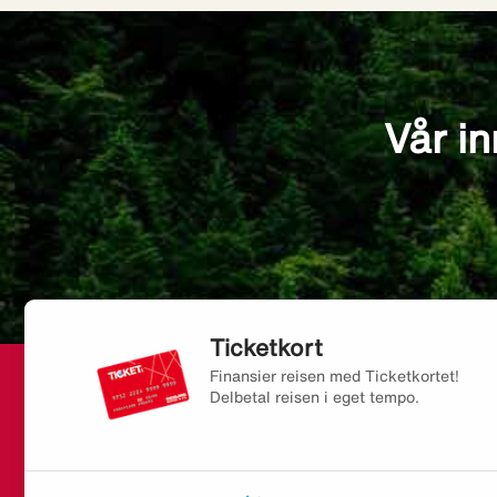
Vår in
Ticketkort
Finansier reisen med Ticketkortet!
Delbetal reisen i eget tempo.