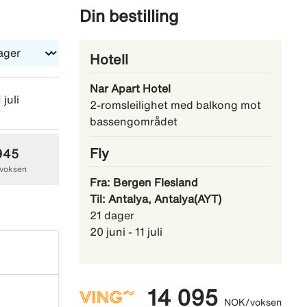
randen
Din bestilling
gen. Den
v hotell,
Hotell
 eller til
Nar Apart Hotel
 juli
sø 18 juli
sø 25 juli
2-romsleilighet med balkong mot
bassengområdet
Fly
945
8 545
8 145
voksen
NOK/voksen
NOK/voksen
Fra: Bergen Flesland
Til: Antalya, Antalya(AYT)
21 dager
20 juni - 11 juli
14 095
NOK/voksen