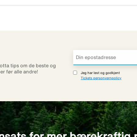
otta tips om de beste og
ner før alle andre!
Jeg har lest og godkjent
Tickets personvernpolicy
nsats for mer bærekraftig 