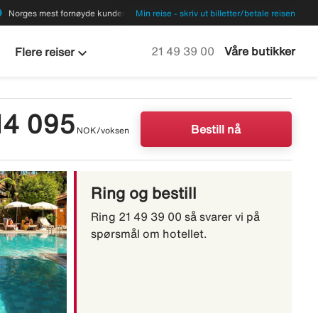
ions
Norges mest fornøyde kunder
Min reise - skriv ut billetter/betale reisen
keyboard_arrow_down
Ring oss på
21 49 39 00
Våre butikker
Flere reiser
14 095
Bestill nå
NOK/voksen
Ring og bestill
Ring 21 49 39 00 så svarer vi på
spørsmål om hotellet.