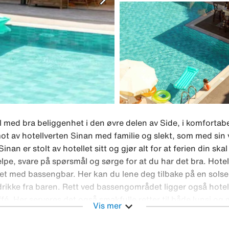
 med bra beliggenhet i den øvre delen av Side, i komfortab
imot av hotellverten Sinan med familie og slekt, som med sin
an er stolt av hotellet sitt og gjør alt for at ferien din skal 
hjelpe, svare på spørsmål og sørge for at du har det bra. Hotel
t med bassengbar. Her kan du lene deg tilbake på en solse
 drikke fra baren. Rett ved bassengområdet ligger også hotel
é. Her serveres det også smakfulle retter til både lunsj og
expand_more
Vis mer
komfortable og romslige leiligheter med klassisk innredning 
tider med ferske ingredienser fra de nærliggende bakeriene,