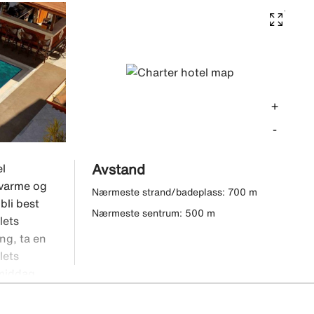
+
-
Avstand
el
 varme og
Nærmeste strand/badeplass: 700 m
bli best
Nærmeste sentrum: 500 m
lets
ng, ta en
lets
 middag,
og balkong.
 butikkene