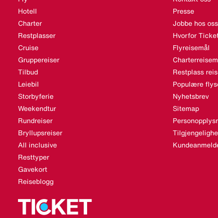
Hotell
Presse
Charter
Jobbe hos oss
Restplasser
Hvorfor Ticke
Cruise
Flyreisemål
Gruppereiser
Charterreisem
Tilbud
Restplass rei
Leiebil
Populære flys
Storbyferie
Nyhetsbrev
Weekendtur
Sitemap
Rundreiser
Personopplysn
Bryllupsreiser
Tilgjengeligh
All inclusive
Kundeanmelde
Resttyper
Gavekort
Reiseblogg