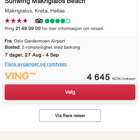
Sunwing Makrigialos Beach
Makrigialos, Kreta, Hellas
Ring
21 49 39 00
for mer informasjon om reisen.
Fra:
Oslo Gardermoen Airport
Bosted:
2-romsleilighet med balkong
7 dager, 27 Aug - 4 Sep
Flere avganger og romtyper
4 645
NOK/voksen
Velg
Vis flere reiser