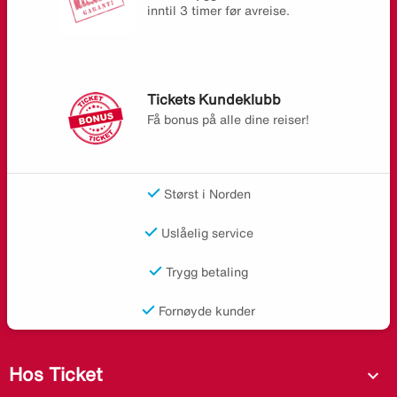
inntil 3 timer før avreise.
Tickets Kundeklubb
Få bonus på alle dine reiser!
Størst i Norden
Uslåelig service
Trygg betaling
Fornøyde kunder
Hos Ticket
expand_more