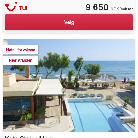
9 650
NOK/voksen
Velg
Hotell for voksne
Nær stranden