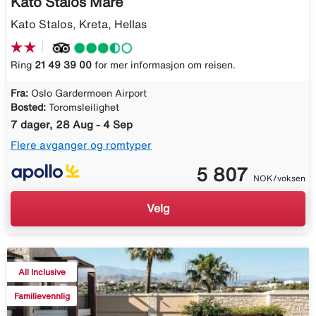
Kato Stalos Mare
Kato Stalos, Kreta, Hellas
Ring
21 49 39 00
for mer informasjon om reisen.
Fra:
Oslo Gardermoen Airport
Bosted:
Toromsleilighet
7 dager, 28 Aug - 4 Sep
Flere avganger og romtyper
5 807
NOK/voksen
Velg
All Inclusive
Familievennlig