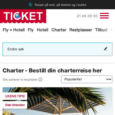
public
Reiser på nett, på telefon og i butikk
Ring oss på
21 49 39 00
Fly + Hotell
Fly
Hotell
Charter
Restplasser
Tilbud
Ga
End
Endre søk
søk
Charter - Bestill din charterreise her
Sortering

Slik sorterer vi resultatet
UKENS TIPS!
Nær stranden