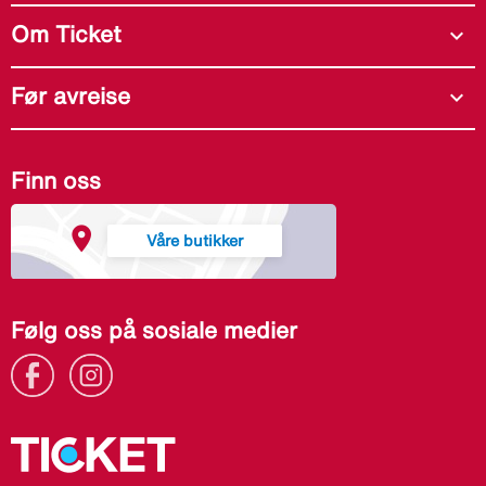
Om Ticket
expand_more
Før avreise
expand_more
Finn oss
Våre butikker
Følg oss på sosiale medier