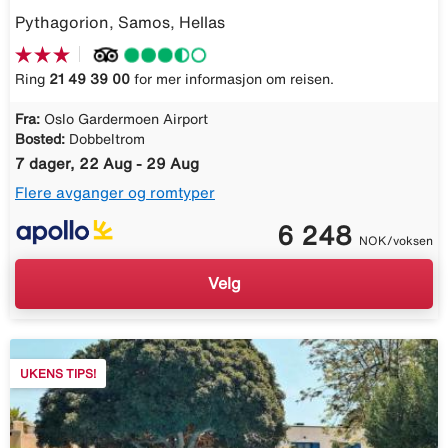
Pythagorion, Samos, Hellas
Ring
21 49 39 00
for mer informasjon om reisen.
Fra:
Oslo Gardermoen Airport
Bosted:
Dobbeltrom
7 dager, 22 Aug - 29 Aug
Flere avganger og romtyper
6 248
NOK/voksen
Velg
UKENS TIPS!