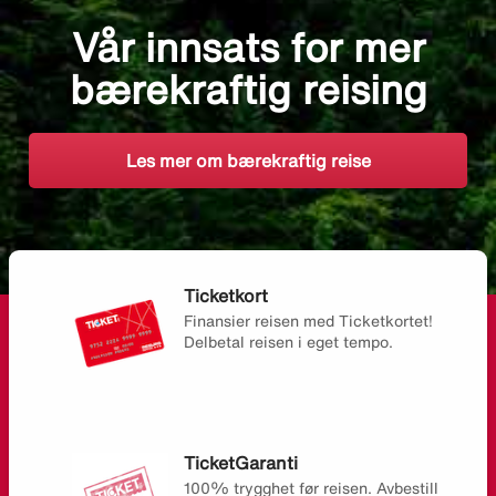
Vår innsats for mer
bærekraftig reising
Les mer om bærekraftig reise
Ticketkort
Finansier reisen med Ticketkortet!
Delbetal reisen i eget tempo.
TicketGaranti
100% trygghet før reisen. Avbestill