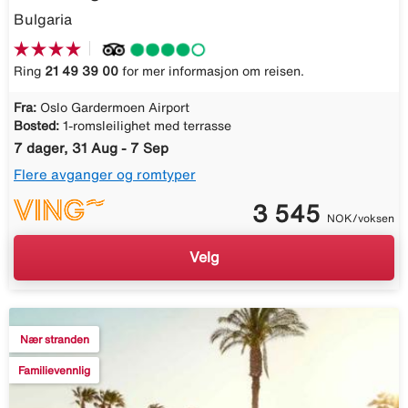
Bulgaria
Ring
21 49 39 00
for mer informasjon om reisen.
Fra:
Oslo Gardermoen Airport
Bosted:
1-romsleilighet med terrasse
7 dager, 31 Aug - 7 Sep
Flere avganger og romtyper
3 545
NOK/voksen
Velg
Nær stranden
Familievennlig