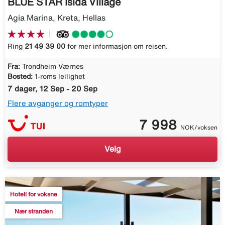
BLUE STAR Isida Village
Agia Marina, Kreta, Hellas
Ring
21 49 39 00
for mer informasjon om reisen.
Fra:
Trondheim Værnes
Bosted:
1-roms leilighet
7 dager, 12 Sep - 20 Sep
Flere avganger og romtyper
7 998
NOK/voksen
Velg
Hotell for voksne
Nær stranden