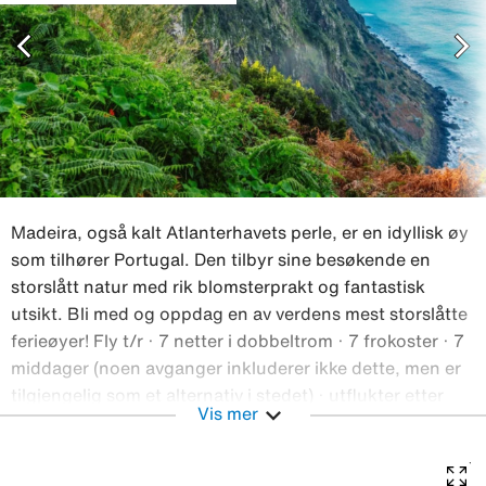
chevron_left
chevron_right
Madeira, også kalt Atlanterhavets perle, er en idyllisk øy
som tilhører Portugal. Den tilbyr sine besøkende en
storslått natur med rik blomsterprakt og fantastisk
utsikt. Bli med og oppdag en av verdens mest storslåtte
ferieøyer! Fly t/r · 7 netter i dobbeltrom · 7 frokoster · 7
middager (noen avganger inkluderer ikke dette, men er
tilgjengelig som et alternativ i stedet) · utflukter etter
expand_more
Vis mer
program · skandinavisk reiseleder