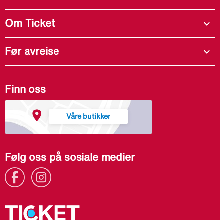
Om Ticket
expand_more
Før avreise
expand_more
Finn oss
Våre butikker
Følg oss på sosiale medier