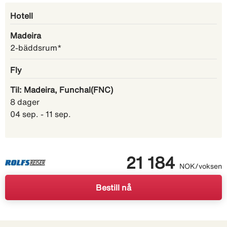
Hotell
Madeira
2-bäddsrum*
Fly
Til: Madeira, Funchal(FNC)
8 dager
04 sep. - 11 sep.
21 184
NOK/voksen
Bestill nå