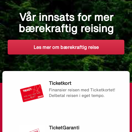
Vår innsats for mer
bærekraftig reising
Les mer om bærekraftig reise
Ticketkort
Finansier reisen med Ticketkortet!
Delbetal reisen i eget tempo.
TicketGaranti