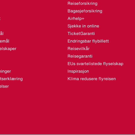
Reiseforsikring
Bagasjeforsikring
t
Airhelp+
Sjekke in online
ål
TicketGaranti
semål
Endringsbar flybillett
elskaper
Reisevilkår
Reisegaranti
EUs svartelistede flyselskap
inger
Inspirasjon
etserklæring
Klima redusere flyreisen
lser