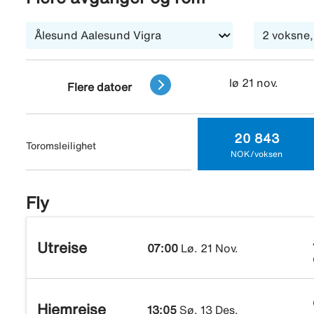
lø 21 nov.
Flere datoer
20 843
Toromsleilighet
NOK/voksen
Fly
Utreise
07:00
Lø. 21 Nov.
Hjemreise
13:05
Sø. 13 Des.