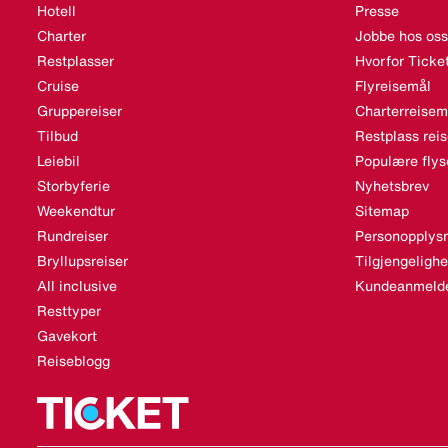
Hotell
Presse
Charter
Jobbe hos oss
Restplasser
Hvorfor Ticke
Cruise
Flyreisemål
Gruppereiser
Charterreisem
Tilbud
Restplass rei
Leiebil
Populære flys
Storbyferie
Nyhetsbrev
Weekendtur
Sitemap
Rundreiser
Personopplysn
Bryllupsreiser
Tilgjengeligh
All inclusive
Kundeanmelde
Resttyper
Gavekort
Reiseblogg