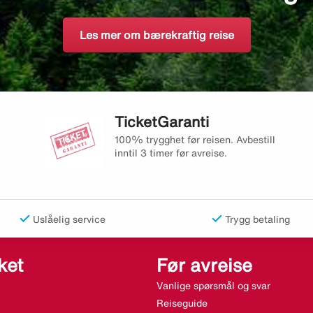
Les mer om bærekraftig reise
TicketGaranti
100% trygghet før reisen. Avbestill
inntil 3 timer før avreise.
Uslåelig service
Trygg betaling
ket
Før avreise
Vanlige spørsmål og svar
Reiseguide