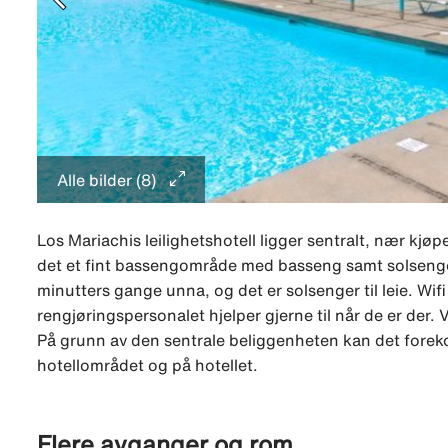
Alle bilder (8)
Los Mariachis leilighetshotell ligger sentralt, nær kj
det et fint bassengområde med basseng samt solsenger
minutters gange unna, og det er solsenger til leie. Wif
rengjøringspersonalet hjelper gjerne til når de er der.
På grunn av den sentrale beliggenheten kan det forekom
hotellområdet og på hotellet.
Flere avganger og rom