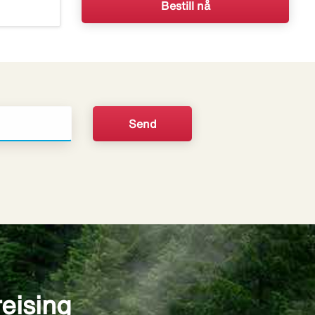
Bestill nå
reising