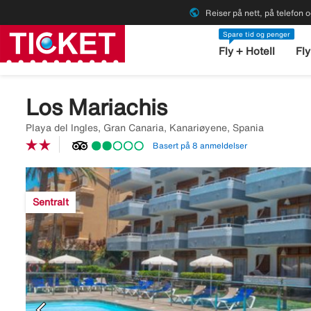
public
Reiser på nett, på telefon o
Spare tid og penger
Fly + Hotell
Fly
Los Mariachis
Playa del Ingles, Gran Canaria, Kanariøyene, Spania
Basert på 8 anmeldelser
Image
description
Sentralt
is
missing
chevron_left