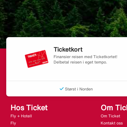
Ticketkort
Finansier reisen med Ticketkortet!
Delbetal reisen i eget tempo.
Størst i Norden
Hos Ticket
Om Tic
Fly + Hotell
Om Ticket
Fly
Kontakt oss