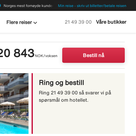
ions
Norges mest fornøyde kunder
Min reise - skriv ut billetter/betale reisen
keyboard_arrow_down
Ring oss på
21 49 39 00
Våre butikker
Flere reiser
20 843
Bestill nå
NOK/voksen
Ring og bestill
Ring 21 49 39 00 så svarer vi på
spørsmål om hotellet.