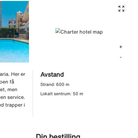
+
-
Avstand
ria. Her er
oen få
Strand: 600 m
let, men
Lokalt sentrum: 50 m
en service.
d trapper i
Din bestilling