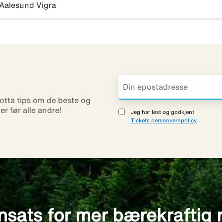
Aalesund Vigra
otta tips om de beste og
ner før alle andre!
Jeg har lest og godkjent
Tickets personvernpolicy
nsats for mer bærekraftig 