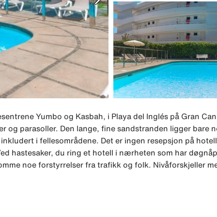
øpesentrene Yumbo og Kasbah, i Playa del Inglés på Gran Cana
 og parasoller. Den lange, fine sandstranden ligger bare n
i inkludert i fellesområdene. Det er ingen resepsjon på hotel
 Ved hastesaker, du ring et hotell i nærheten som har døgnåp
me noe forstyrrelser fra trafikk og folk. Nivåforskjeller me