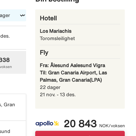
Hotell
Los Mariachis
 des.
lø 12 des.
lø 19 des.
Toromsleilighet
Fly
 338
27 555
16 175
Fra: Ålesund Aalesund Vigra
voksen
NOK/voksen
NOK/voksen
Til: Gran Canaria Airport, Las
Palmas, Gran Canaria(LPA)
22 dager
21 nov. - 13 des.
s, Gran
20 843
NOK/voksen
sund