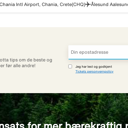
Chania Intl Airport, Chania, Crete(CHQ)
Ålesund Aalesun
otta tips om de beste og
ner før alle andre!
Jeg har lest og godkjent
Tickets personvernpolicy
nsats for mer bærekraftig 