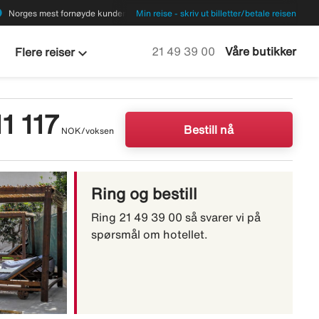
ions
Norges mest fornøyde kunder
Min reise - skriv ut billetter/betale reisen
keyboard_arrow_down
Ring oss på
21 49 39 00
Våre butikker
Flere reiser
11 117
Bestill nå
NOK/voksen
Ring og bestill
Ring 21 49 39 00 så svarer vi på
spørsmål om hotellet.