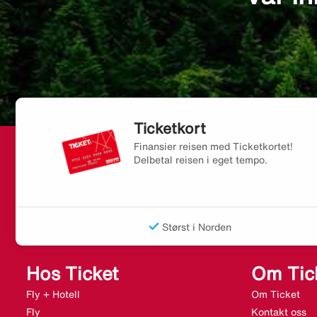
Ticketkort
Finansier reisen med Ticketkortet!
Delbetal reisen i eget tempo.
Størst i Norden
Hos Ticket
Om Tic
Fly + Hotell
Om Ticket
Fly
Kontakt oss