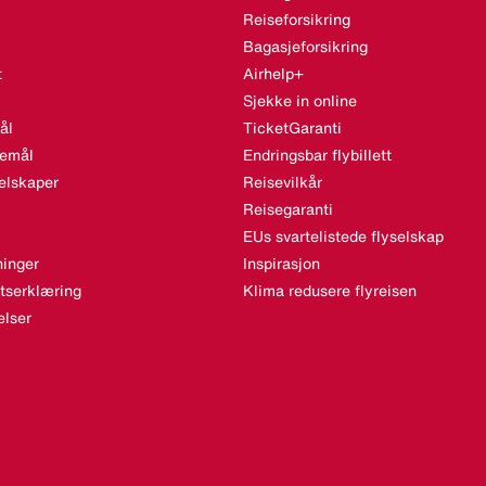
Reiseforsikring
Bagasjeforsikring
t
Airhelp+
Sjekke in online
ål
TicketGaranti
semål
Endringsbar flybillett
elskaper
Reisevilkår
Reisegaranti
EUs svartelistede flyselskap
inger
Inspirasjon
etserklæring
Klima redusere flyreisen
lser