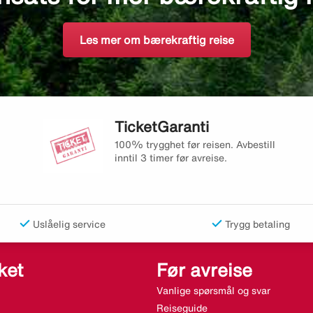
Les mer om bærekraftig reise
TicketGaranti
100% trygghet før reisen. Avbestill
inntil 3 timer før avreise.
Uslåelig service
Trygg betaling
ket
Før avreise
Vanlige spørsmål og svar
Reiseguide