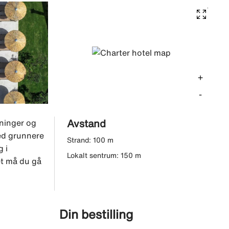
+
-
Avstand
gninger og
med grunnere
Strand: 100 m
 i
Lokalt sentrum: 150 m
et må du gå
Din bestilling