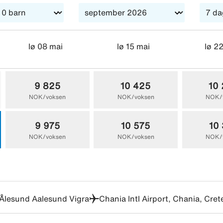
lø 08 mai
lø 15 mai
lø 2
9 825
10 425
10
NOK/voksen
NOK/voksen
NOK/
9 975
10 575
10
NOK/voksen
NOK/voksen
NOK/
Ålesund Aalesund Vigra
Chania Intl Airport, Chania, Cre