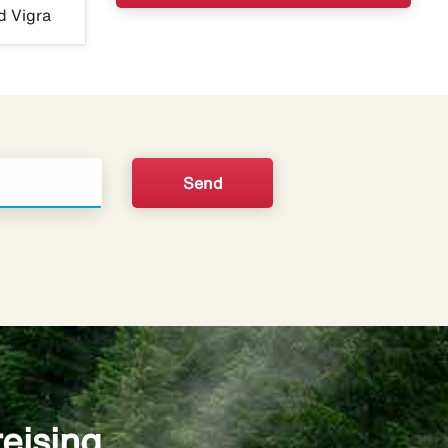
d Vigra
reising