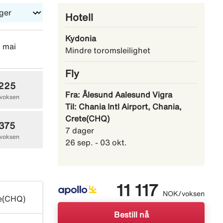
Hotell
Kydonia
2 mai
lø 29 mai
lø 05 juni
Mindre toromsleilighet
Fly
 225
10 825
11 387
Fra: Ålesund Aalesund Vigra
voksen
NOK/voksen
NOK/voksen
Til: Chania Intl Airport, Chania,
Crete(CHQ)
 375
10 975
11 710
7 dager
voksen
NOK/voksen
NOK/voksen
26 sep. - 03 okt.
11 117
NOK/voksen
te(CHQ)
Bestill nå