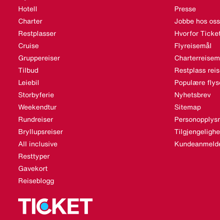
Hotell
Presse
Charter
Jobbe hos oss
Restplasser
Hvorfor Ticke
Cruise
Flyreisemål
Gruppereiser
Charterreisem
Tilbud
Restplass rei
Leiebil
Populære flys
Storbyferie
Nyhetsbrev
Weekendtur
Sitemap
Rundreiser
Personopplysn
Bryllupsreiser
Tilgjengeligh
All inclusive
Kundeanmelde
Resttyper
Gavekort
Reiseblogg