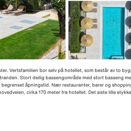
er. Vertsfamilien bor selv på hotellet, som består av to by
e stranden. Stort deilig bassengområde med stort basseng 
r begrenset åpningstid. Nær restauranter, barer og shopping
edveien, cirka 170 meter fra hotellet. Det siste lille stykk