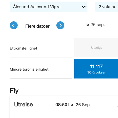
lø 26 sep.
Flere datoer
Utsolgt
Ettromsleilighet
11 117
Mindre toromsleilighet
NOK/voksen
Fly
Utreise
08:50
Lø. 26 Sep.