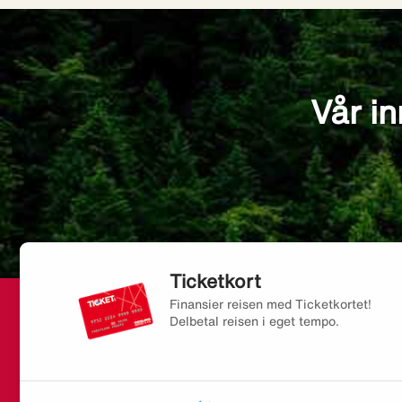
Vår in
Ticketkort
Finansier reisen med Ticketkortet!
Delbetal reisen i eget tempo.