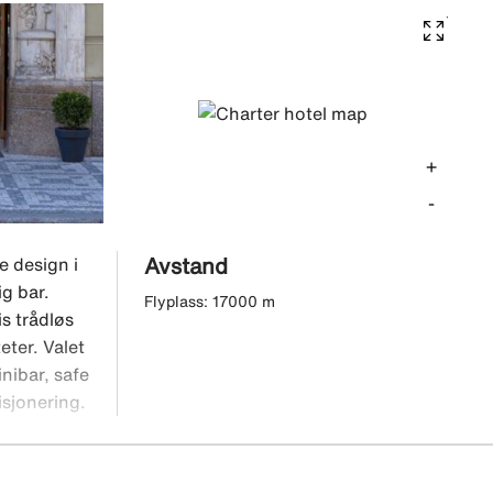
+
-
Avstand
e design i
g bar.
Flyplass: 17000 m
is trådløs
ter. Valet
nibar, safe
isjonering.