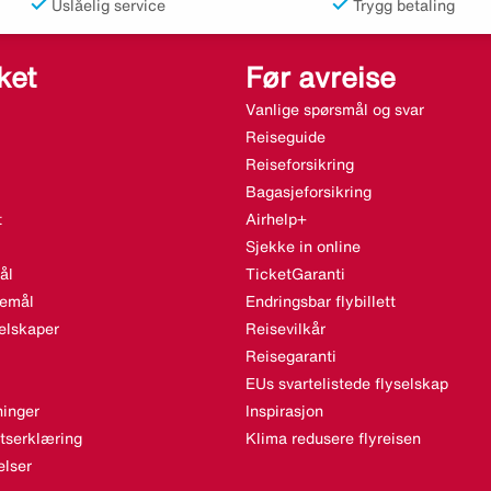
Uslåelig service
Trygg betaling
ket
Før avreise
Vanlige spørsmål og svar
Reiseguide
Reiseforsikring
Bagasjeforsikring
t
Airhelp+
Sjekke in online
ål
TicketGaranti
semål
Endringsbar flybillett
elskaper
Reisevilkår
Reisegaranti
EUs svartelistede flyselskap
inger
Inspirasjon
etserklæring
Klima redusere flyreisen
lser