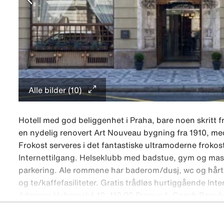
Alle bilder (10)
Hotell med god beliggenhet i Praha, bare noen skritt 
en nydelig renovert Art Nouveau bygning fra 1910, med 
Frokost serveres i det fantastiske ultramoderne frokost
Internettilgang. Helseklubb med badstue, gym og mass
parkering. Ale rommene har baderom/dusj, wc og hårtør
og te/kaffefasiliteter. Gratis trådløs hurtiggående Int
Adresse: Hybernská 10, 110 00 Prague 1, Czech Repub