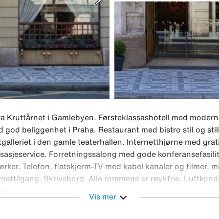
fra Kruttårnet i Gamlebyen. Førsteklassashotell med modern
god beliggenhet i Praha. Restaurant med bistro stil og stili
galleriet i den gamle teaterhallen. Internetthjørne med grat
asjeservice. Forretningssalong med gode konferansefasilite
ker. Telefon, flatskjerm-TV med kabel kanaler og filmer, mi
ernettilgang. Skrivebord. Alle rommene er røykfrie. Luftkond
lic
expand_more
Vis mer