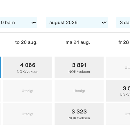
to 20 aug.
ma 24 aug.
fr 28
4 066
3 891
Uts
NOK/voksen
NOK/voksen
3 
Utsolgt
Utsolgt
NOK/
3 323
Utsolgt
Uts
NOK/voksen