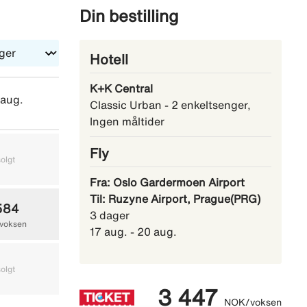
Din bestilling
Hotell
K+K Central
 aug.
ma 31 aug.
to 03 sep.
Classic Urban - 2 enkeltsenger,
Ingen måltider
Fly
3 833
5 568
olgt
NOK/voksen
NOK/voksen
Fra: Oslo Gardermoen Airport
Til: Ruzyne Airport, Prague(PRG)
584
Utsolgt
Utsolgt
3 dager
voksen
17 aug. - 20 aug.
olgt
Utsolgt
Utsolgt
3 447
NOK/voksen