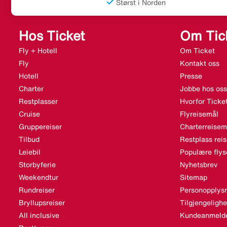
Størst i Norden
Hos Ticket
Om Tic
Fly + Hotell
Om Ticket
Fly
Kontakt oss
Hotell
Presse
Charter
Jobbe hos oss
Restplasser
Hvorfor Ticke
Cruise
Flyreisemål
Gruppereiser
Charterreisem
Tilbud
Restplass rei
Leiebil
Populære flys
Storbyferie
Nyhetsbrev
Weekendtur
Sitemap
Rundreiser
Personopplysn
Bryllupsreiser
Tilgjengeligh
All inclusive
Kundeanmelde