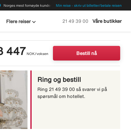
ions
Norges mest fornøyde kunder
Min reise - skriv ut billetter/betale reisen
keyboard_arrow_down
Ring oss på
21 49 39 00
Våre butikker
Flere reiser
3 447
Bestill nå
NOK/voksen
Ring og bestill
Ring 21 49 39 00 så svarer vi på
spørsmål om hotellet.