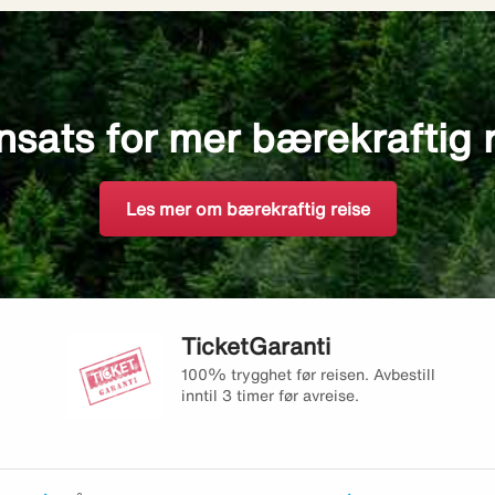
nsats for mer bærekraftig 
Les mer om bærekraftig reise
TicketGaranti
100% trygghet før reisen. Avbestill
inntil 3 timer før avreise.