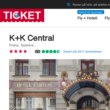
public
Reiser på nett, på telefon o
Spare tid og penger
Fly + Hotell
Fly
K+K Central
Praha, Tsjekkia
Basert på 3617 anmeldelser
Image
description
is
missing
chevron_left