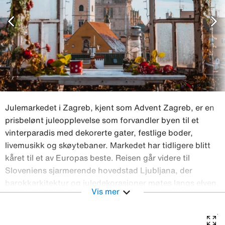
chevron_left
chevron_right
Julemarkedet i Zagreb, kjent som Advent Zagreb, er en
prisbelønt juleopplevelse som forvandler byen til et
vinterparadis med dekorerte gater, festlige boder,
livemusikk og skøytebaner. Markedet har tidligere blitt
kåret til et av Europas beste. Reisen går videre til
Sloveniens sjarmerende hovedstad Ljubljana, der
barokkarkitektur og juledekorasjoner møtes langs elven.
expand_more
Vis mer
Til slutt venter den elegante kystbyen Opatija med sin
magiske adventspromenade ved havet. Bli med på en
reise fylt av kultur, tradisjon, smaker og juleglede. Fly t/r