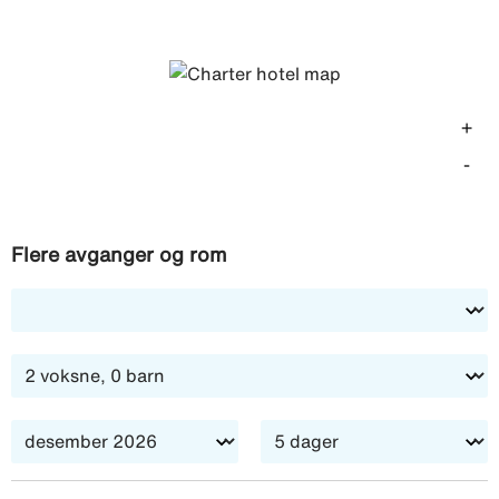
· 4 netter i dobbeltrom · 4 frokoster · 1 middag ·
utflukter etter program · skandinavisk reiseleder
+
-
Flere avganger og rom