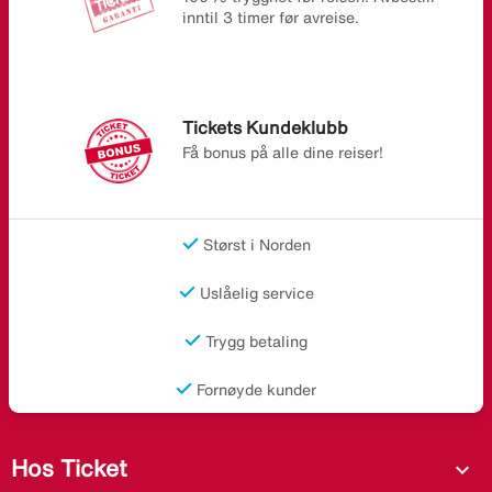
inntil 3 timer før avreise.
Tickets Kundeklubb
Få bonus på alle dine reiser!
Størst i Norden
Uslåelig service
Trygg betaling
Fornøyde kunder
Hos Ticket
expand_more