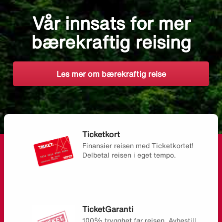
Vår innsats for mer
bærekraftig reising
Les mer om bærekraftig reise
Ticketkort
Finansier reisen med Ticketkortet!
Delbetal reisen i eget tempo.
TicketGaranti
100% trygghet før reisen. Avbestill