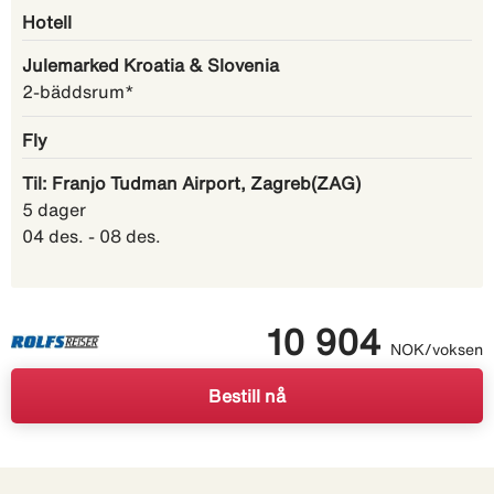
Hotell
Julemarked Kroatia & Slovenia
2-bäddsrum*
Fly
Til: Franjo Tudman Airport, Zagreb(ZAG)
5 dager
04 des. - 08 des.
10 904
NOK/voksen
Bestill nå