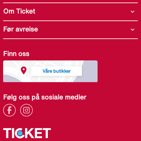
Om Ticket
expand_more
Før avreise
expand_more
Finn oss
Våre butikker
Følg oss på sosiale medier