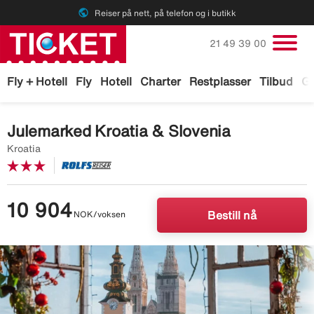
public
Reiser på nett, på telefon og i butikk
Ring oss på
21 49 39 00
Fly + Hotell
Fly
Hotell
Charter
Restplasser
Tilbud
Ga
Julemarked Kroatia & Slovenia
Kroatia
10 904
NOK/voksen
Bestill nå
Image
description
is
missing