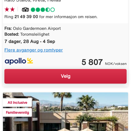
Ring
21 49 39 00
for mer informasjon om reisen.
Fra:
Oslo Gardermoen Airport
Bosted:
Toromsleilighet
7 dager, 28 Aug - 4 Sep
Flere avganger og romtyper
5 807
NOK/voksen
Velg
All Inclusive
Familievennlig