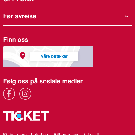
Før avreise
expand_more
Finn oss
Våre butikker
Følg oss på sosiale medier
Billiga resor - ticket.se
Billige rejser - ticket.dk