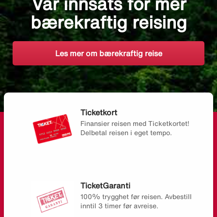
Vår innsats for mer
bærekraftig reising
Les mer om bærekraftig reise
Ticketkort
Finansier reisen med Ticketkortet!
Delbetal reisen i eget tempo.
TicketGaranti
100% trygghet før reisen. Avbestill
inntil 3 timer før avreise.