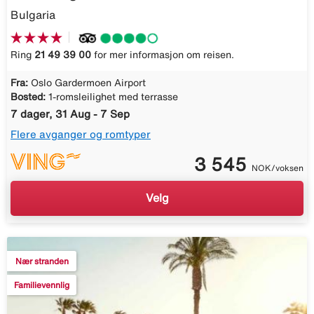
Bulgaria
Ring
21 49 39 00
for mer informasjon om reisen.
Fra:
Oslo Gardermoen Airport
Bosted:
1-romsleilighet med terrasse
7 dager, 31 Aug - 7 Sep
Flere avganger og romtyper
3 545
NOK/voksen
Velg
Nær stranden
Familievennlig