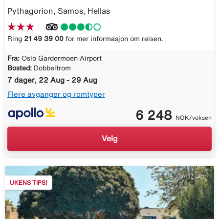
Pythagorion, Samos, Hellas
Ring
21 49 39 00
for mer informasjon om reisen.
Fra:
Oslo Gardermoen Airport
Bosted:
Dobbeltrom
7 dager, 22 Aug - 29 Aug
Flere avganger og romtyper
6 248
NOK/voksen
Velg
UKENS TIPS!