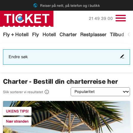
public
Reiser på nett, på telefon og i butikk
Ring oss på
21 49 39 00
Fly + Hotell
Fly
Hotell
Charter
Restplasser
Tilbud
Ga
End
Endre søk
søk
Charter - Bestill din charterreise her
Sortering

Slik sorterer vi resultatet
UKENS TIPS!
Nær stranden