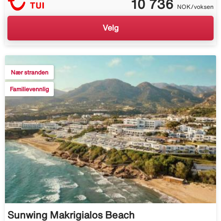
10 736
NOK/voksen
Velg
Nær stranden
Familievennlig
Sunwing Makrigialos Beach