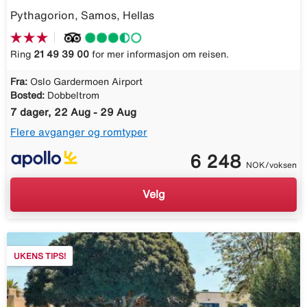
Pythagorion, Samos, Hellas
Ring
21 49 39 00
for mer informasjon om reisen.
Fra:
Oslo Gardermoen Airport
Bosted:
Dobbeltrom
7 dager, 22 Aug - 29 Aug
Flere avganger og romtyper
6 248
NOK/voksen
Velg
UKENS TIPS!