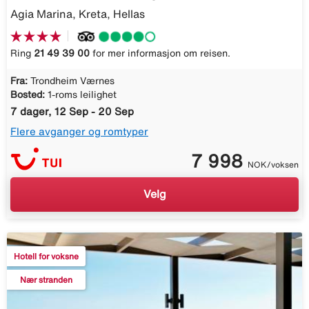
Agia Marina, Kreta, Hellas
Ring
21 49 39 00
for mer informasjon om reisen.
Fra:
Trondheim Værnes
Bosted:
1-roms leilighet
7 dager, 12 Sep - 20 Sep
Flere avganger og romtyper
7 998
NOK/voksen
Velg
Hotell for voksne
Nær stranden