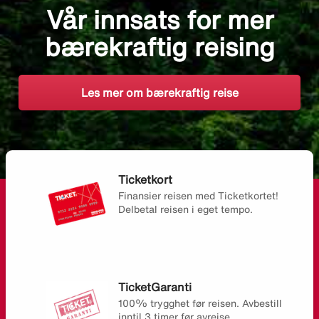
Vår innsats for mer
bærekraftig reising
Les mer om bærekraftig reise
Ticketkort
Finansier reisen med Ticketkortet!
Delbetal reisen i eget tempo.
TicketGaranti
100% trygghet før reisen. Avbestill
inntil 3 timer før avreise.