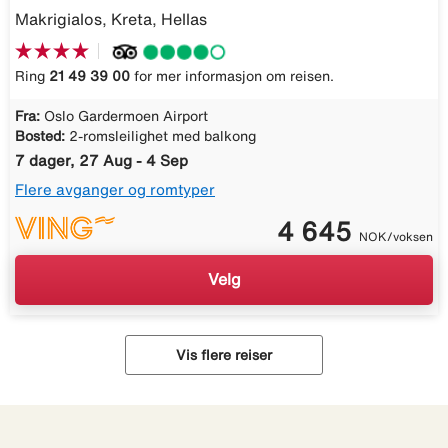
Makrigialos, Kreta, Hellas
Ring
21 49 39 00
for mer informasjon om reisen.
Fra:
Oslo Gardermoen Airport
Bosted:
2-romsleilighet med balkong
7 dager, 27 Aug - 4 Sep
Flere avganger og romtyper
4 645
NOK/voksen
Velg
Vis flere reiser