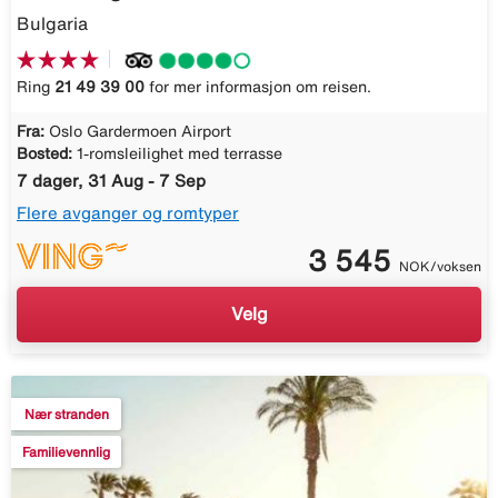
Bulgaria
Ring
21 49 39 00
for mer informasjon om reisen.
Fra:
Oslo Gardermoen Airport
Bosted:
1-romsleilighet med terrasse
7 dager, 31 Aug - 7 Sep
Flere avganger og romtyper
3 545
NOK/voksen
Velg
Nær stranden
Familievennlig