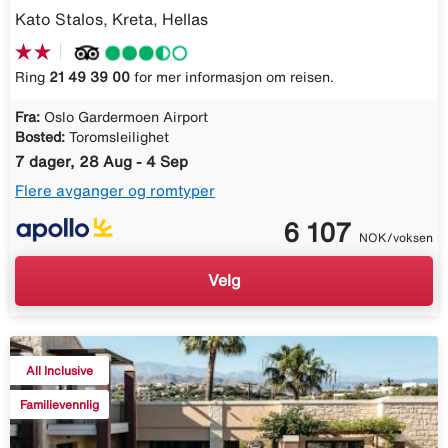
Kato Stalos, Kreta, Hellas
Ring
21 49 39 00
for mer informasjon om reisen.
Fra:
Oslo Gardermoen Airport
Bosted:
Toromsleilighet
7 dager, 28 Aug - 4 Sep
Flere avganger og romtyper
6 107
NOK/voksen
Velg
All Inclusive
Familievennlig