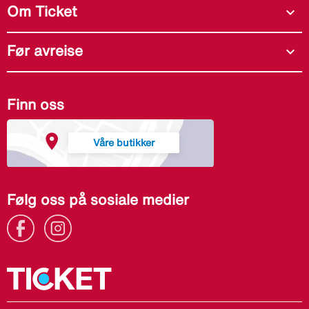
Om Ticket
expand_more
Før avreise
expand_more
Finn oss
Våre butikker
Følg oss på sosiale medier