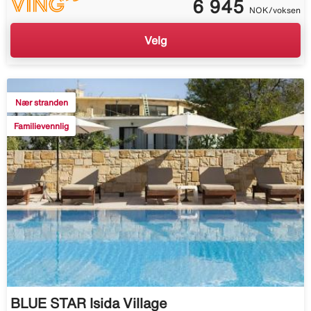
6 945
NOK/voksen
Velg
Nær stranden
Familievennlig
BLUE STAR Isida Village