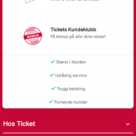
Tickets Kundeklubb
Få bonus på alle dine reiser!
Størst i Norden
Uslåelig service
Trygg betaling
Fornøyde kunder
Hos Ticket
expand_more