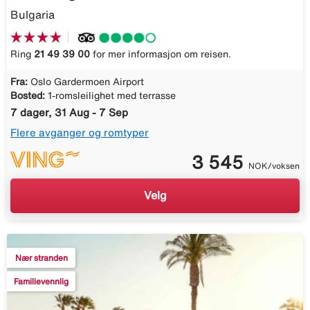
Bulgaria
Ring
21 49 39 00
for mer informasjon om reisen.
Fra:
Oslo Gardermoen Airport
Bosted:
1-romsleilighet med terrasse
7 dager, 31 Aug - 7 Sep
Flere avganger og romtyper
3 545
NOK/voksen
Velg
Nær stranden
Familievennlig