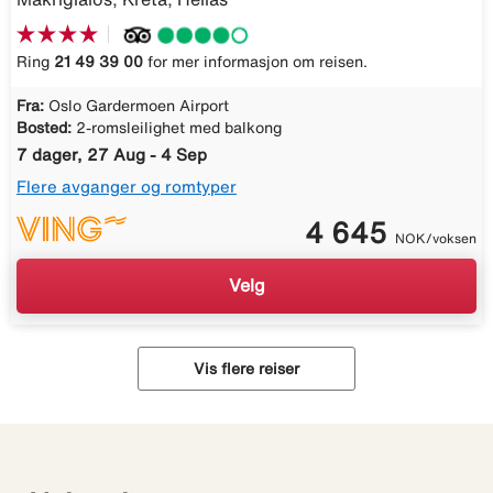
Ring
21 49 39 00
for mer informasjon om reisen.
Fra:
Oslo Gardermoen Airport
Bosted:
2-romsleilighet med balkong
7 dager, 27 Aug - 4 Sep
Flere avganger og romtyper
4 645
NOK/voksen
Velg
Vis flere reiser