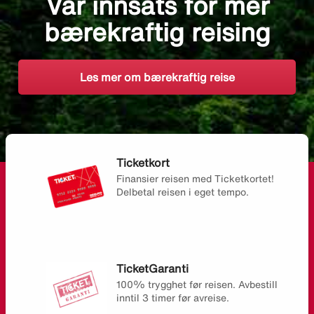
Vår innsats for mer
bærekraftig reising
Les mer om bærekraftig reise
Ticketkort
Finansier reisen med Ticketkortet!
Delbetal reisen i eget tempo.
TicketGaranti
100% trygghet før reisen. Avbestill
inntil 3 timer før avreise.