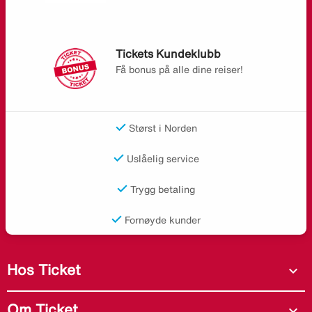
Tickets Kundeklubb
Få bonus på alle dine reiser!
Størst i Norden
Uslåelig service
Trygg betaling
Fornøyde kunder
Hos Ticket
expand_more
Om Ticket
expand_more