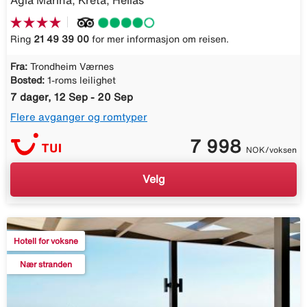
Agia Marina, Kreta, Hellas
Ring
21 49 39 00
for mer informasjon om reisen.
Fra:
Trondheim Værnes
Bosted:
1-roms leilighet
7 dager, 12 Sep - 20 Sep
Flere avganger og romtyper
7 998
NOK/voksen
Velg
Hotell for voksne
Nær stranden