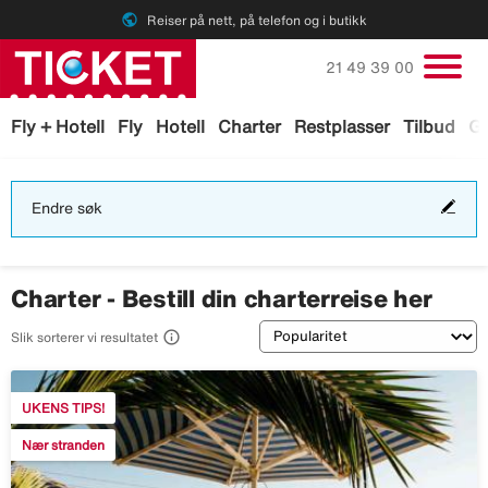
public
Reiser på nett, på telefon og i butikk
Ring oss på
21 49 39 00
Fly + Hotell
Fly
Hotell
Charter
Restplasser
Tilbud
Ga
End
Endre søk
søk
Charter - Bestill din charterreise her
Sortering

Slik sorterer vi resultatet
UKENS TIPS!
Nær stranden