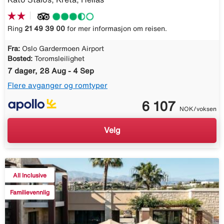
Ring
21 49 39 00
for mer informasjon om reisen.
Fra:
Oslo Gardermoen Airport
Bosted:
Toromsleilighet
7 dager, 28 Aug - 4 Sep
Flere avganger og romtyper
6 107
NOK/voksen
Velg
All Inclusive
Familievennlig