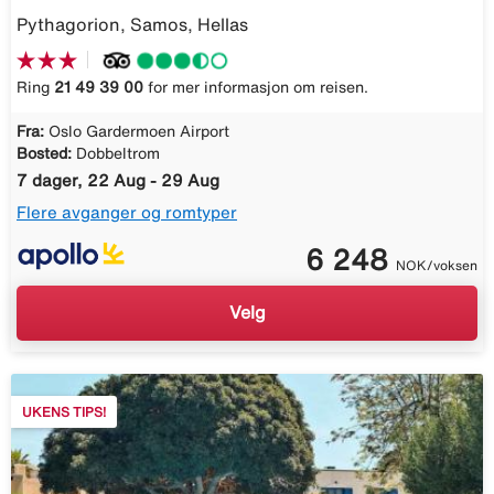
Pythagorion, Samos, Hellas
Ring
21 49 39 00
for mer informasjon om reisen.
Fra:
Oslo Gardermoen Airport
Bosted:
Dobbeltrom
7 dager, 22 Aug - 29 Aug
Flere avganger og romtyper
6 248
NOK/voksen
Velg
UKENS TIPS!