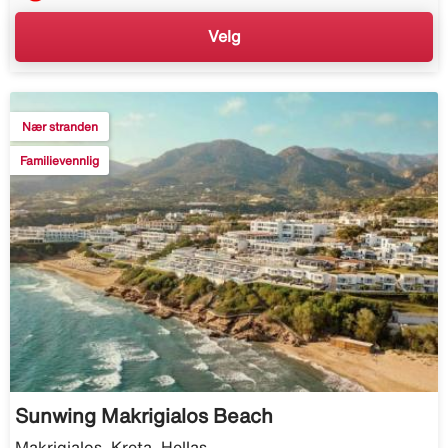
Velg
Nær stranden
Familievennlig
Sunwing Makrigialos Beach
Makrigialos, Kreta, Hellas