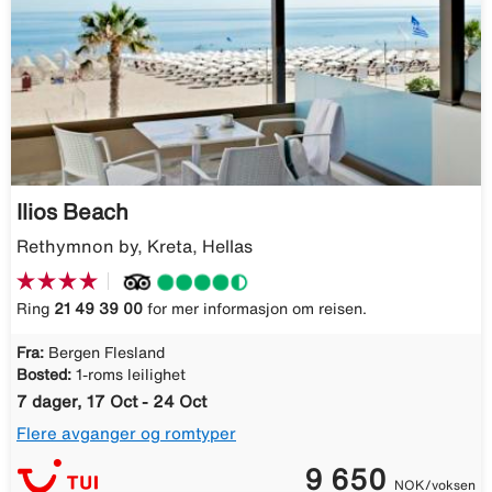
Ilios Beach
Rethymnon by, Kreta, Hellas
Ring
21 49 39 00
for mer informasjon om reisen.
Fra:
Bergen Flesland
Bosted:
1-roms leilighet
7 dager, 17 Oct - 24 Oct
Flere avganger og romtyper
9 650
NOK/voksen