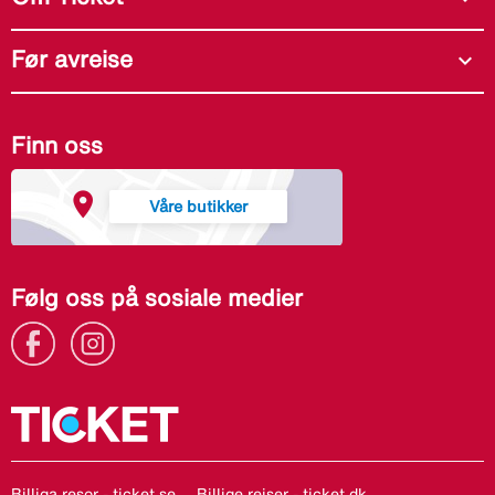
Før avreise
expand_more
Finn oss
Våre butikker
Følg oss på sosiale medier
Billiga resor - ticket.se
Billige rejser - ticket.dk