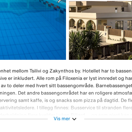
ggenhet mellom Tsilivi og Zakynthos by. Hotellet har to bass
usive er inkludert. Alle rom på Filoxenia er lyst innredet og h
r av to deler med hvert sitt bassengområde. Barnebassenge
ingen. Det andre bassengområdet har en roligere atmosfæ
rservering samt kaffe, is og snacks som pizza på dagtid. De fl
ktivitetsledere. I tillegg finnes: Busservice til stranden fle
rholdning flere kvelder i uken Biljard … og som gjest kan 
expand_more
Vis mer
. Bestill leiebil gjennom oss hjemmefra og opplev Zakyntho