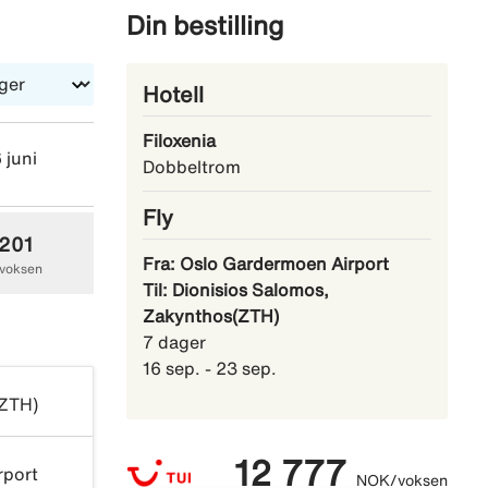
Din bestilling
Hotell
Filoxenia
 juni
on 23 juni
on 30 juni
Dobbeltrom
Fly
 201
18 162
17 098
Fra: Oslo Gardermoen Airport
voksen
NOK/voksen
NOK/voksen
Til: Dionisios Salomos,
Zakynthos(ZTH)
7 dager
16 sep. - 23 sep.
(ZTH)
12 777
rport
NOK/voksen