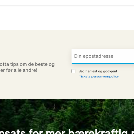
otta tips om de beste og
ner før alle andre!
Jeg har lest og godkjent
Tickets personvernpolicy
nsats for mer bærekraftig 