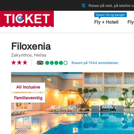
public
Reiser på nett, på telefon o
Spare tid og penger
Fly + Hotell
Fly
Filoxenia
Zakynthos, Hellas
Basert på 1544 anmeldelser
Image
description
All Inclusive
is
missing
Familievennlig
chevron_left