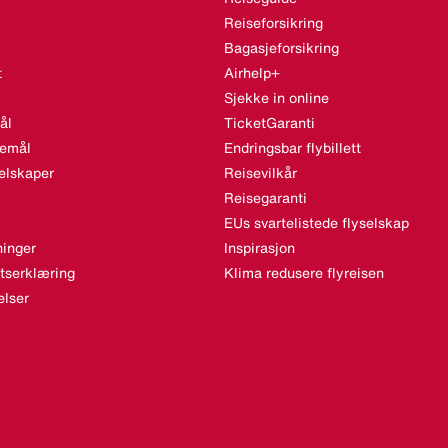
Reiseforsikring
Bagasjeforsikring
t
Airhelp+
Sjekke in online
ål
TicketGaranti
semål
Endringsbar flybillett
elskaper
Reisevilkår
Reisegaranti
EUs svartelistede flyselskap
inger
Inspirasjon
etserklæring
Klima redusere flyreisen
lser