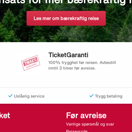
Les mer om bærekraftig reise
TicketGaranti
100% trygghet før reisen. Avbestill
inntil 3 timer før avreise.
Uslåelig service
Trygg betaling
ket
Før avreise
Vanlige spørsmål og svar
Reiseguide