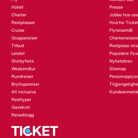
Hotell
Presse
Charter
Jobbe hos oss
Restplasser
Hvorfor Ticke
Cruise
Flyreisemål
Gruppereiser
Charterreisem
Tilbud
Restplass rei
Leiebil
Populære flys
Storbyferie
Nyhetsbrev
Weekendtur
Sitemap
Rundreiser
Personopplysn
Bryllupsreiser
Tilgjengeligh
All inclusive
Kundeanmelde
Resttyper
Gavekort
Reiseblogg