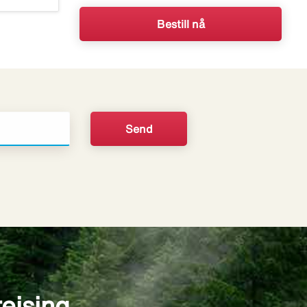
Bestill nå
reising