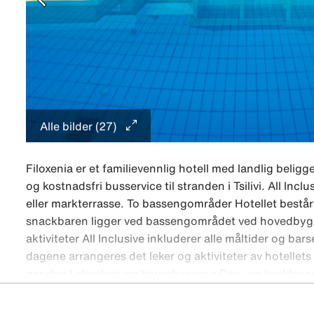
Alle bilder (27)
Filoxenia er et familievennlig hotell med landlig beli
og kostnadsfri busservice til stranden i Tsilivi. All Incl
eller markterrasse. To bassengområder Hotellet bestå
snackbaren ligger ved bassengområdet ved hovedbygn
aktiviteter All Inclusive inkluderer alle måltider og ba
dagene arrangeres det leker og aktiviteter av hotellets a
per dag Lekeplass og barnebasseng Dag- og kveldsunde
under oliventrærne på hotellets bakside uten kostnad
hånd.