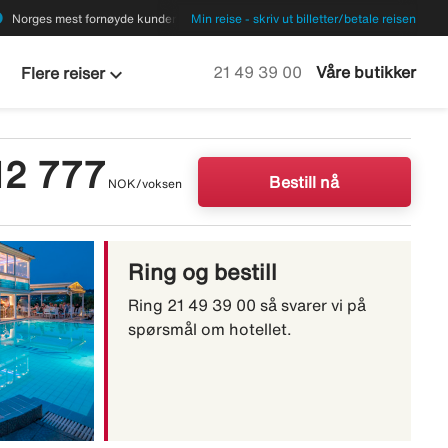
ions
Norges mest fornøyde kunder
Min reise - skriv ut billetter/betale reisen
keyboard_arrow_down
Ring oss på
21 49 39 00
Våre butikker
Flere reiser
12 777
Bestill nå
NOK/voksen
Ring og bestill
Ring 21 49 39 00 så svarer vi på
spørsmål om hotellet.