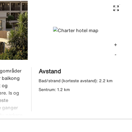
+
-
Avstand
engområder
ar balkong
Bad/strand (korteste avstand): 2.2 km
t og
Sentrum: 1.2 km
re. Is og
este
re ganger
du parkere
s på egen