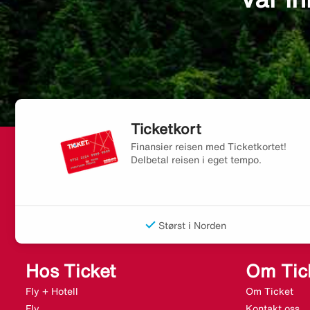
Ticketkort
Finansier reisen med Ticketkortet!
Delbetal reisen i eget tempo.
Størst i Norden
Hos Ticket
Om Tic
Fly + Hotell
Om Ticket
Fly
Kontakt oss