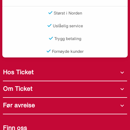
Størst i Norden
Uslåelig service
Trygg betaling
Fornøyde kunder
Hos Ticket
expand_more
Om Ticket
expand_more
Før avreise
expand_more
Finn oss