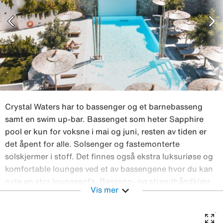
chevron_left
chevron_right
Crystal Waters har to bassenger og et barnebasseng
samt en swim up-bar. Bassenget som heter Sapphire
pool er kun for voksne i mai og juni, resten av tiden er
det åpent for alle. Solsenger og fastemonterte
solskjermer i stoff. Det finnes også ekstra luksuriøse og
komfortable lounges ved et av bassengene hvor du kan
nyte en stor loungesofa. Basseng- og strandhåndklær
expand_more
Vis mer
mot depositum. Hotellets restaurant Emerald serverer
frokostbuffé samt lunsj og middag fra en meny. À la
carte-restauranten Jade serverer frokostbuffé, lunsj og