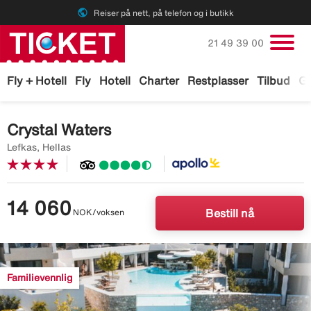
public
Reiser på nett, på telefon og i butikk
Ring oss på
21 49 39 00
Fly + Hotell
Fly
Hotell
Charter
Restplasser
Tilbud
Ga
Crystal Waters
Lefkas, Hellas
14 060
NOK/voksen
Bestill nå
Image
description
Familievennlig
is
missing