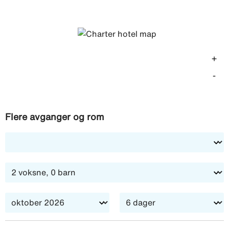
er inkludert, unntatt de som finnes på spesiallisten ·
velkomstdrink · utflukter etter program · skandinavisk
reiseleder
+
-
Flere avganger og rom