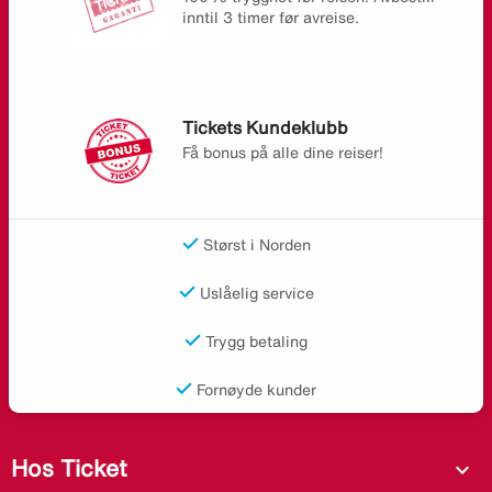
inntil 3 timer før avreise.
Tickets Kundeklubb
Få bonus på alle dine reiser!
Størst i Norden
Uslåelig service
Trygg betaling
Fornøyde kunder
Hos Ticket
expand_more