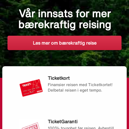
Vår innsats for mer
bærekraftig reising
Les mer om bærekraftig reise
Ticketkort
Finansier reisen med Ticketkortet!
Delbetal reisen i eget tempo.
TicketGaranti
100% trygghet før reisen. Avbestill