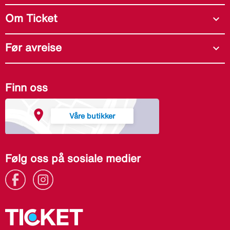
Om Ticket
expand_more
Før avreise
expand_more
Finn oss
Våre butikker
Følg oss på sosiale medier