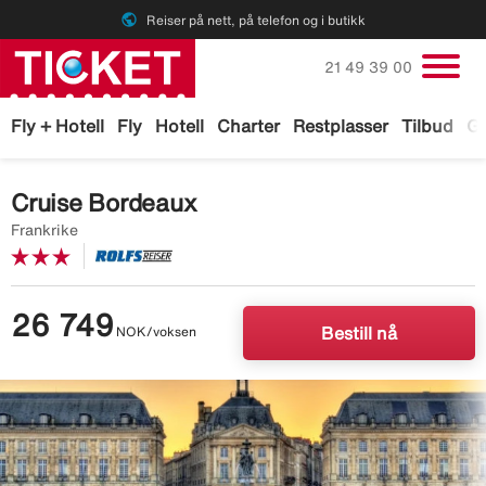
public
Reiser på nett, på telefon og i butikk
Ring oss på
21 49 39 00
Fly + Hotell
Fly
Hotell
Charter
Restplasser
Tilbud
Ga
Cruise Bordeaux
Frankrike
26 749
NOK/voksen
Bestill nå
Image
description
is
missing