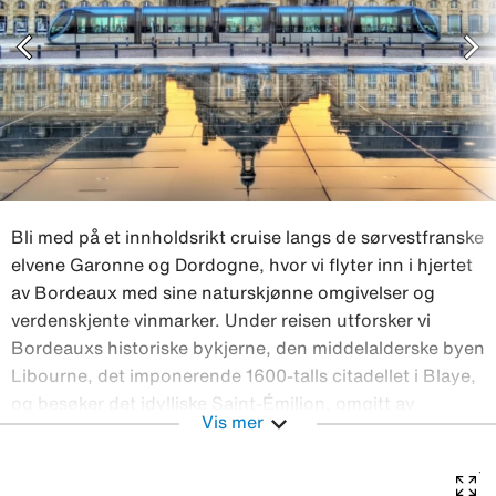
chevron_left
chevron_right
Bli med på et innholdsrikt cruise langs de sørvestfranske
elvene Garonne og Dordogne, hvor vi flyter inn i hjertet
av Bordeaux med sine naturskjønne omgivelser og
verdenskjente vinmarker. Under reisen utforsker vi
Bordeauxs historiske bykjerne, den middelalderske byen
Libourne, det imponerende 1600-talls citadellet i Blaye,
og besøker det idylliske Saint-Émilion, omgitt av
expand_more
Vis mer
bølgende vinmarker hvor druene til noen av verdens
beste viner dyrkes og høstes. Fly t/r · 5 netter i dobbel
lugar på hoveddekk · helpensjon om bord · drikkevarer