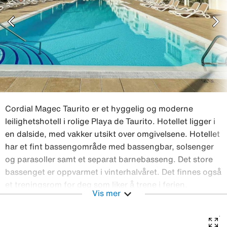
chevron_left
chevron_right
Cordial Magec Taurito er et hyggelig og moderne
leilighetshotell i rolige Playa de Taurito. Hotellet ligger i
en dalside, med vakker utsikt over omgivelsene. Hotellet
har et fint bassengområde med bassengbar, solsenger
og parasoller samt et separat barnebasseng. Det store
bassenget er oppvarmet i vinterhalvåret. Det finnes også
et treningsrom for deg som liker å trene i ferien.
expand_more
Vis mer
Leilighetene er romslige og innredet i lyse farger. Her
har du mulighet til å lage litt mat selv hvis du ønsker,
eller du kan kjøpe til frokost eller halvpensjon, som