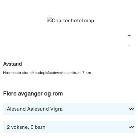
serveres i hotellets bufférestaurant. Fra Cordial Magec
Taurito kan du gå ned til stranden der du finner flere
strandrestauranter. For et litt større utvalg av
restauranter og butikker er det enkelt å komme seg til
+
Puerto Rico med buss. I Playa de Taurito og i nærheten
av hotellet ligger også Gran Canarias nest største
-
vannpark med vannsklier som sørger for lek og moro for
hele familien.
Avstand
Nærmeste strand/badeplass: 1 km
Nærmeste sentrum: 7 km
Flere avganger og rom