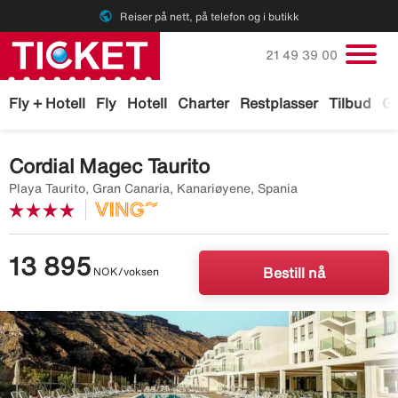
public
Reiser på nett, på telefon og i butikk
Ring oss på
21 49 39 00
Fly + Hotell
Fly
Hotell
Charter
Restplasser
Tilbud
Ga
Cordial Magec Taurito
Playa Taurito, Gran Canaria, Kanariøyene, Spania
13 895
NOK/voksen
Bestill nå
Image
description
is
missing