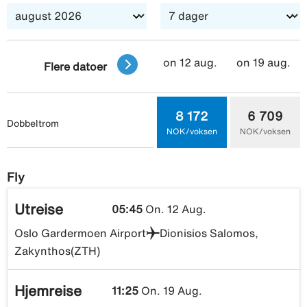
on 12 aug.
on 19 aug.
Flere datoer
8 172
6 709
Dobbeltrom
NOK/voksen
NOK/voksen
Fly
Utreise
05:45
On. 12 Aug.
Oslo Gardermoen Airport
Dionisios Salomos,
Zakynthos(ZTH)
Hjemreise
11:25
On. 19 Aug.