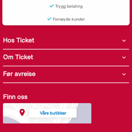
Trygg betaling
Fornøyde kunder
Hos Ticket
expand_more
Om Ticket
expand_more
Før avreise
expand_more
Finn oss
Våre butikker