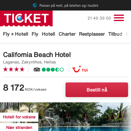
public
Reiser på nett, på telefon og i butikk
Ring oss på
21 49 39 00
Fly + Hotell
Fly
Hotell
Charter
Restplasser
Tilbud
Ga
California Beach Hotel
Laganas, Zakynthos, Hellas
8 172
NOK/voksen
Bestill nå
Image
description
Hotell for voksne
is
missing
Nær stranden