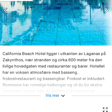
chevron_left
chevron_right
California Beach Hotel ligger i utkanten av Laganas på
Zakynthos, nær stranden og cirka 600 meter fra den
livlige hovedgaten med restauranter og barer. Hotellet
har en voksen atmosfære med basseng,
frokostrestaurant og bassengbar. Frokost er inkludert.
Rommene har romslige balkonger og vil du bo ekstra
luksuriøst i ferien, kan du bestille rom med privat
expand_more
Vis mer
basseng. Slapp av ved bassengområdet eller på
stranden Bassengområdet har en rolig atmosfære, og
når du blir litt småsulten kan du bestille noe i