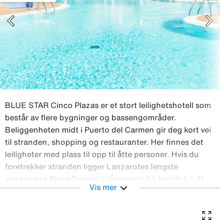
chevron_left
chevron_right
BLUE STAR Cinco Plazas er et stort leilighetshotell som
består av flere bygninger og bassengområder.
Beliggenheten midt i Puerto del Carmen gir deg kort vei
til stranden, shopping og restauranter. Her finnes det
leiligheter med plass til opp til åtte personer. Hvis du
foretrekker stranden ligger Lanzarotes lengste
sandstrand Playa Grande i gåavstand fra hotellet. Litt
expand_more
Vis mer
lengre, men fortsatt innen gåavstand, er det til den
brede sandstranden Playa Pocillos. På BLUE STAR
Cinco Plazas finner du: To basseng og hovedbassenget