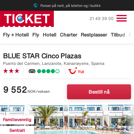
public
Reiser på nett, på telefon og i butikk
Ring oss på
21 49 39 00
Fly + Hotell
Fly
Hotell
Charter
Restplasser
Tilbud
Ga
BLUE STAR Cinco Plazas
Puerto del Carmen, Lanzarote, Kanariøyene, Spania
9 552
NOK/voksen
Bestill nå
Image
description
Familievennlig
is
missing
Sentralt