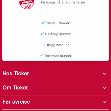
Få bonus på alle dine reiser!
Størst i Norden
Uslåelig service
Trygg betaling
Fornøyde kunder
Hos Ticket
expand_more
Om Ticket
expand_more
Før avreise
expand_more