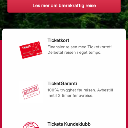
Les mer om bærekraftig reise
Ticketkort
Finansier reisen med Ticketkortet!
Delbetal reisen i eget tempo.
TicketGaranti
100% trygghet før reisen. Avbestill
inntil 3 timer før avreise.
Tickets Kundeklubb