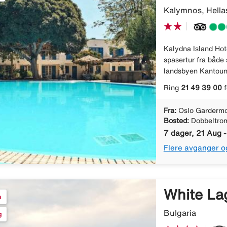
Kalymnos, Hella
Kalydna Island Hote
spasertur fra både 
landsbyen Kantouni,
Ring
21 49 39 00
f
Fra:
Oslo Gardermo
Bosted:
Dobbeltrom
7 dager, 21 Aug 
Flere avganger o
White La
n
Bulgaria
g