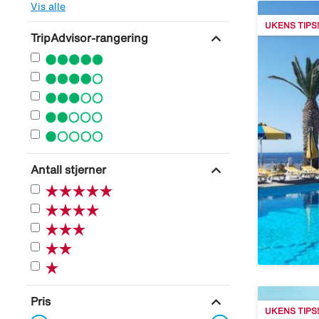
Vis alle
UKENS TIPS!
expand_more
TripAdvisor-rangering
expand_more
Antall stjerner
expand_more
Pris
UKENS TIPS!