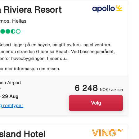
 Riviera Resort
mos, Hellas
esort ligger på en høyde, omgitt av furu- og oliventrær.
finner du stranden Glicorisa Beach. Ved bassengområdet,
enfor hovedbygningen, finner du...
or mer informasjon om reisen.
en Airport
6 248
m
NOK/voksen
- 29 Aug
Velg
g romtyper
sland Hotel