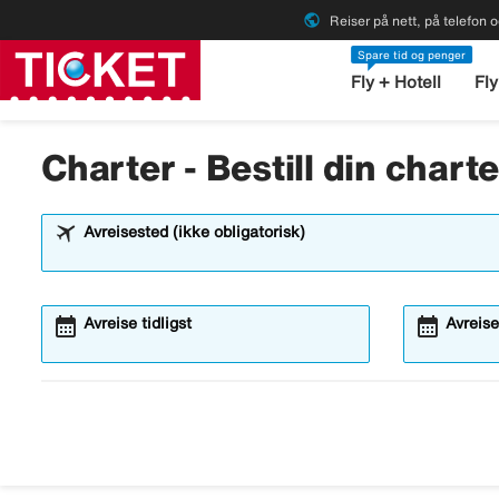
public
Reiser på nett, på telefon o
Spare tid og penger
Fly + Hotell
Fly
Charter - Bestill din chart
Avreisested (ikke obligatorisk)
calendar_month
calendar_month
Avreise tidligst
Avreise