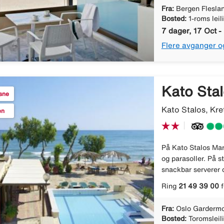
Fra:
Bergen Flesla
Bosted:
1-roms leil
7 dager, 17 Oct -
Flere avganger o
Kato Sta
ksne
Kato Stalos, Kre
en
På Kato Stalos Mar
og parasoller. På s
snackbar serverer d
Ring
21 49 39 00
f
Fra:
Oslo Gardermo
Bosted:
Toromsleil