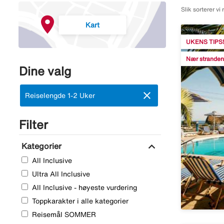
Slik sorterer vi 
Kart
UKENS TIPS!
Nær stranden
Dine valg
close
Fjern:
Reiselengde 1-2 Uker
Filter
expand_more
Kategorier
All Inclusive
Ultra All Inclusive
All Inclusive - høyeste vurdering
Toppkarakter i alle kategorier
Reisemål SOMMER