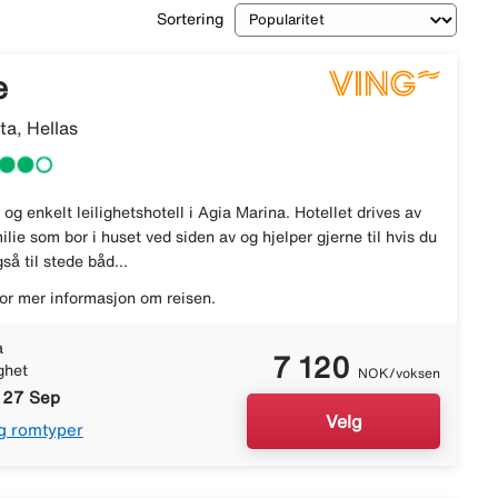
Sortering
e
ta, Hellas
 og enkelt leilighetshotell i Agia Marina. Hotellet drives av
ilie som bor i huset ved siden av og hjelper gjerne til hvis du
så til stede båd...
or mer informasjon om reisen.
a
7 120
ghet
NOK/voksen
- 27 Sep
Velg
g romtyper