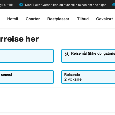
verified
emoji_emot
g i butikk
Med TicketGaranti kan du avbestille reisen om noe skjer
Hotell
Charter
Restplasser
Tilbud
Gavekort
erreise her
Reisemål (ikke obligatoris
 senest
Reisende
2 voksne