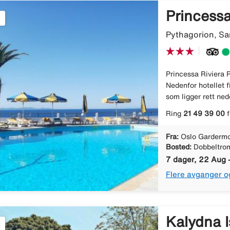
Princessa
Pythagorion, Sa
Princessa Riviera R
Nedenfor hotellet 
som ligger rett ned
Ring
21 49 39 00
f
Fra:
Oslo Gardermo
Bosted:
Dobbeltro
7 dager, 22 Aug 
Flere avganger o
Kalydna I