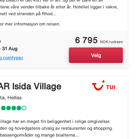
a Beach er det kort vei til alt, og det er bare én av
tene våre vender tilbake år etter år. Hotellet ligger i vakre,
rett ved stranden på Rhod...
or mer informasjon om reisen.
6 795
a
NOK/voksen
- 31 Aug
Velg
g romtyper
R Isida Village
ta, Hellas
lage har en meget fin beliggenhet i rolige omgivelser.
nden og hovedgatens utvalg av restauranter og shopping.
 bassengområder og mange boalterna...