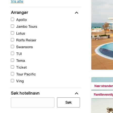
Vis alle
expand_more
Arrangør
Apollo
Jambo Tours
Lotus
Rolfs Reiser
Swansons
TUI
Tema
Ticket
Tour Pacific
Ving
Nær strande
expand_more
Søk hotellnavn
Familievennli
Søk