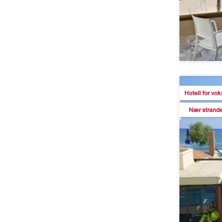
Hotell for vo
Nær strand