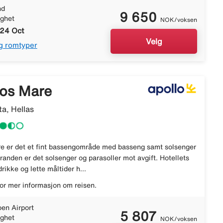
nd
9 650
ighet
NOK/voksen
 24 Oct
Velg
g romtyper
los Mare
ta, Hellas
e er det et fint bassengområde med basseng samt solsenger
tranden er det solsenger og parasoller mot avgift. Hotellets
rikke og lette måltider h...
or mer informasjon om reisen.
en Airport
5 807
ighet
NOK/voksen