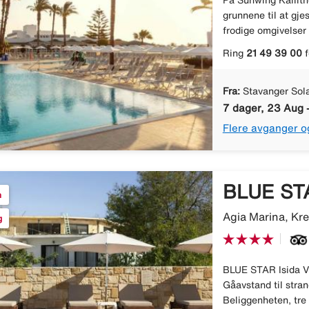
På Sunwing Kallithe
grunnene til at gjes
frodige omgivelser 
Ring
21 49 39 00
f
Fra:
Stavanger Sol
7 dager, 23 Aug 
Flere avganger o
BLUE STA
n
Agia Marina, Kre
g
BLUE STAR Isida Vil
Gåavstand til stra
Beliggenheten, tre