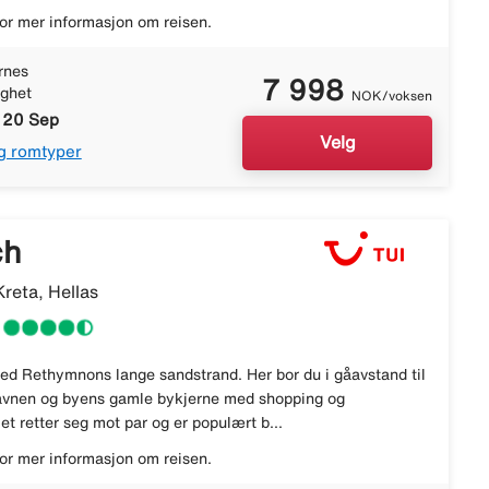
or mer informasjon om reisen.
rnes
7 998
ighet
NOK/voksen
- 20 Sep
Velg
g romtyper
ch
reta, Hellas
 ved Rethymnons lange sandstrand. Her bor du i gåavstand til
avnen og byens gamle bykjerne med shopping og
let retter seg mot par og er populært b...
or mer informasjon om reisen.