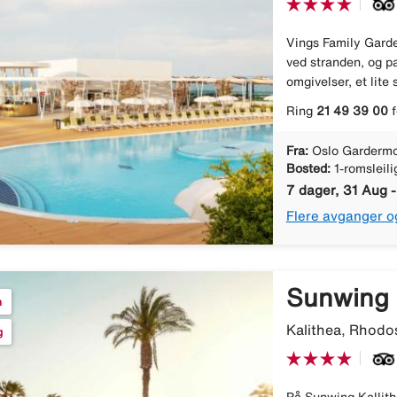
Vings Family Garde
ved stranden, og pas
omgivelser, et lite
Ring
21 49 39 00
f
Fra:
Oslo Gardermo
Bosted:
1-romsleil
7 dager, 31 Aug 
Flere avganger o
Sunwing 
n
Kalithea, Rhodos
g