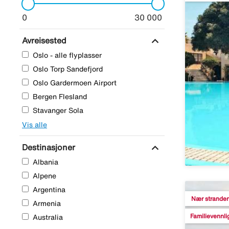
0
30 000
expand_more
Avreisested
Oslo - alle flyplasser
Oslo Torp Sandefjord
Oslo Gardermoen Airport
Bergen Flesland
Stavanger Sola
Vis alle
expand_more
Destinasjoner
Albania
Alpene
Argentina
Nær strande
Armenia
Familievennli
Australia