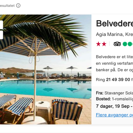

resultatet
Belveder
Agia Marina, Kre
Belvedere er et lite
en vennlig vertsfam
banker på. De er og
Ring
21 49 39 00
f
Fra:
Stavanger Sol
Bosted:
1-romsleili
7 dager, 19 Sep 
Flere avganger o