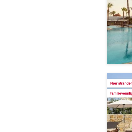
Nær strande
Familievennli