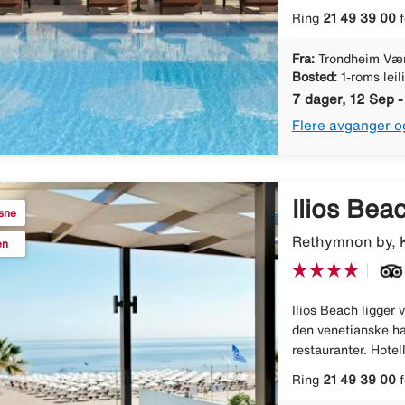
Ring
21 49 39 00
f
Fra:
Trondheim Væ
Bosted:
1-roms leil
7 dager, 12 Sep 
Flere avganger o
Ilios Bea
ksne
Rethymnon by, K
en
Ilios Beach ligger
den venetianske h
restauranter. Hotel
Ring
21 49 39 00
f