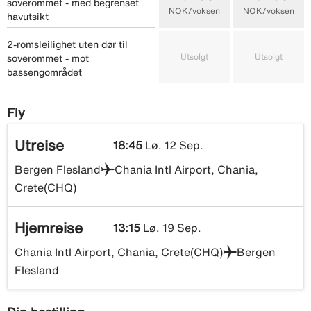
soverommet - med begrenset
NOK/voksen
NOK/voksen
havutsikt
2-romsleilighet uten dør til
Utsolgt
Utsolgt
soverommet - mot
bassengområdet
Fly
Utreise
18:45
Lø. 12 Sep.
Bergen Flesland
Chania Intl Airport, Chania,
Crete(CHQ)
Hjemreise
13:15
Lø. 19 Sep.
Chania Intl Airport, Chania, Crete(CHQ)
Bergen
Flesland