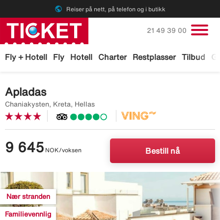
public
Reiser på nett, på telefon og i butikk
Ring oss på
21 49 39 00
Fly + Hotell
Fly
Hotell
Charter
Restplasser
Tilbud
Ga
Apladas
Chaniakysten, Kreta, Hellas
9 645
NOK/voksen
Bestill nå
Image
description
Nær stranden
is
missing
Familievennlig