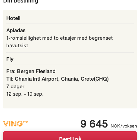
Din bestilling
Hotell
Apladas
1-romsleilighet med to etasjer med begrenset
havutsikt
Fly
Fra: Bergen Flesland
Til: Chania Intl Airport, Chania, Crete(CHQ)
7 dager
12 sep. - 19 sep.
9 645
NOK/voksen
Bestill nå