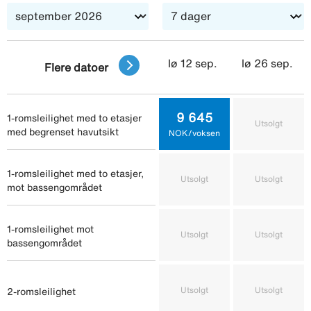
lø 12 sep.
lø 26 sep.
Flere datoer
9 645
1-romsleilighet med to etasjer
Utsolgt
med begrenset havutsikt
NOK/voksen
1-romsleilighet med to etasjer,
Utsolgt
Utsolgt
mot bassengområdet
1-romsleilighet mot
Utsolgt
Utsolgt
bassengområdet
Utsolgt
Utsolgt
2-romsleilighet