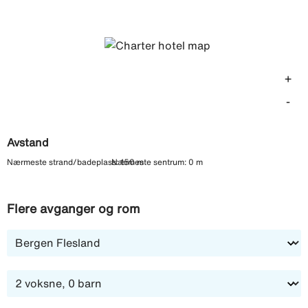
lek og plasking. Foretrekker dere å bade i havet, ligger
stranden bare en kort spasertur unna. Her tilbys også
ulike vannsporter for den eventyrlystne. Hotellet har
også et treningsrom for deg som ønsker å holde deg
+
aktiv i ferien. Apladas tilbyr enkle og stilrene leiligheter i
lys, skandinavisk stil med plass til opptil fire personer.
-
Fra sommeren 2027 vil hotellet ha klassifisering 3+.
Avstand
Nærmeste strand/badeplass: 150 m
Nærmeste sentrum: 0 m
Flere avganger og rom