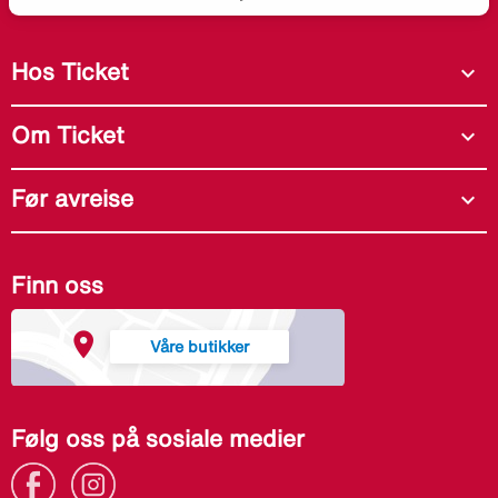
Hos Ticket
expand_more
Om Ticket
expand_more
Før avreise
expand_more
Finn oss
Våre butikker
Følg oss på sosiale medier