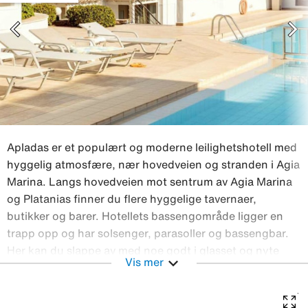
chevron_left
chevron_right
Apladas er et populært og moderne leilighetshotell med
hyggelig atmosfære, nær hovedveien og stranden i Agia
Marina. Langs hovedveien mot sentrum av Agia Marina
og Platanias finner du flere hyggelige tavernaer,
butikker og barer. Hotellets bassengområde ligger en
trapp opp og har solsenger, parasoller og bassengbar.
Her kan du slappe av med noe godt i glasset og nyte
expand_more
Vis mer
den vakre utsikten over havet og øya Theodorou. Når
solen blir for varm, kan du ta et forfriskende bad i
bassenget, og for barna er det en egen, grunnere del for