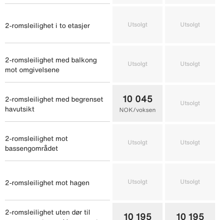
Utsolgt
Utsolgt
2-romsleilighet i to etasjer
2-romsleilighet med balkong
Utsolgt
Utsolgt
mot omgivelsene
10 045
2-romsleilighet med begrenset
Utsolgt
havutsikt
NOK/voksen
2-romsleilighet mot
Utsolgt
Utsolgt
bassengområdet
Utsolgt
Utsolgt
2-romsleilighet mot hagen
2-romsleilighet uten dør til
10 195
10 195