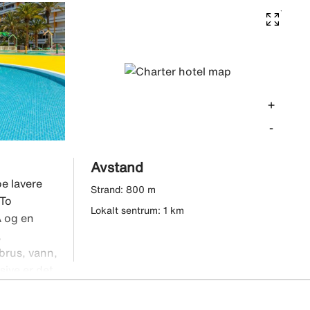
+
-
Avstand
e lavere
Strand: 800 m
 To
Lokalt sentrum: 1 km
A og en
,
brus, vann,
sive er det
nkludert på