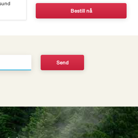
sund
Bestill nå