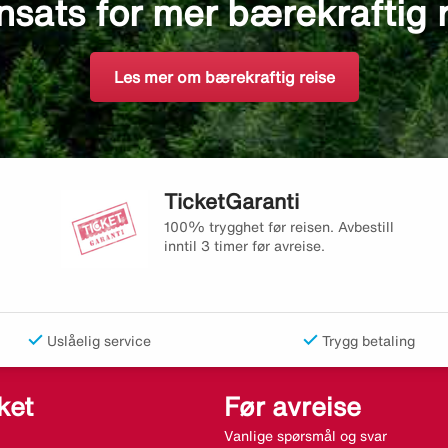
nsats for mer bærekraftig 
Les mer om bærekraftig reise
TicketGaranti
100% trygghet før reisen. Avbestill
inntil 3 timer før avreise.
Uslåelig service
Trygg betaling
ket
Før avreise
Vanlige spørsmål og svar