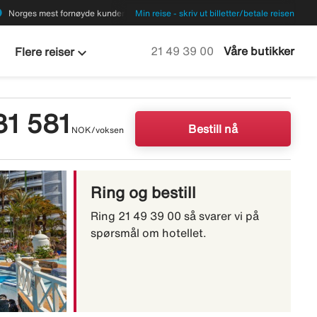
ions
Norges mest fornøyde kunder
Min reise - skriv ut billetter/betale reisen
keyboard_arrow_down
Ring oss på
21 49 39 00
Våre butikker
Flere reiser
31 581
Bestill nå
NOK/voksen
Ring og bestill
Ring 21 49 39 00 så svarer vi på
spørsmål om hotellet.