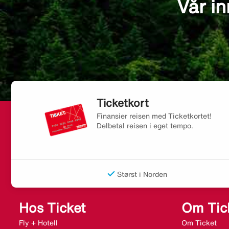
Vår in
Ticketkort
Finansier reisen med Ticketkortet!
Delbetal reisen i eget tempo.
Størst i Norden
Hos Ticket
Om Tic
Fly + Hotell
Om Ticket