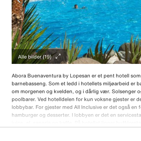
Alle bilder (19)
Abora Buenaventura by Lopesan er et pent hotell som l
barnebasseng. Som et ledd i hotellets miljøarbeid er
om morgenen og kvelden, og i dårlig vær. Solsenger o
poolbarer. Ved hotelldelen for kun voksne gjester er 
lobbybar. For gjester med All Inclusive er det også en
hamburger og desserter. I lobbyen er det en servicest
juice, øl, sangria og kaffe. På hotellet ligger buffére
også en food court, Snack & Go, som tilbyr enklere re
servicestasjon, 24/7 by Abora, som er åpen døgnet rundt