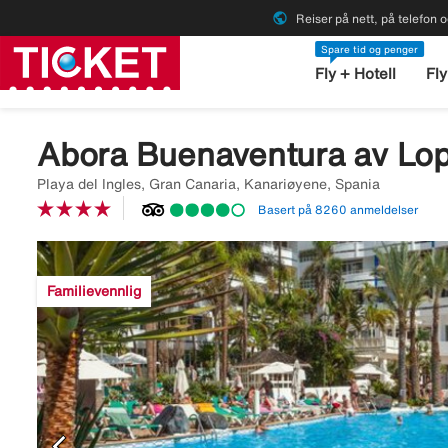
public
Reiser på nett, på telefon o
Spare tid og penger
Fly + Hotell
Fly
Abora Buenaventura av Lo
Playa del Ingles, Gran Canaria, Kanariøyene, Spania
Basert på 8260 anmeldelser
Image
description
Familievennlig
is
missing
chevron_left