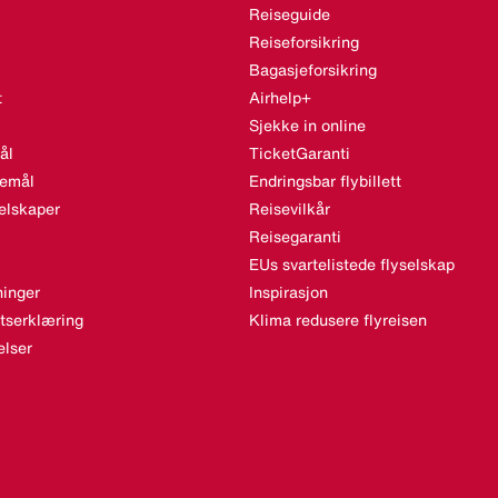
Reiseguide
Reiseforsikring
Bagasjeforsikring
t
Airhelp+
Sjekke in online
ål
TicketGaranti
semål
Endringsbar flybillett
elskaper
Reisevilkår
Reisegaranti
EUs svartelistede flyselskap
inger
Inspirasjon
etserklæring
Klima redusere flyreisen
lser