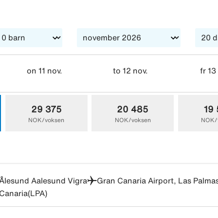
nde i noen rom.
on 11 nov.
to 12 nov.
fr 13
29 375
20 485
19
NOK/voksen
NOK/voksen
NOK/
Ålesund Aalesund Vigra
Gran Canaria Airport, Las Palma
Canaria(LPA)