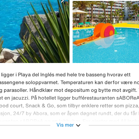
igger i Playa del Inglés med hele tre basseng hvorav ett
 bassengene soloppvarmet. Temperaturen kan derfor være no
g parasoller. Håndklær mot depositum og bytte mot avgift.
det en jacuzzi. På hotellet ligger bufférestauranten sABORe
 food court, Snack & Go, som tilbyr enklere retter som pizza
asjon, 24/7 by Abora, som er åpen døgnet rundt, der du får 
stauranten sABOReA og en lobbybar. For gjester med All Inclu
expand_more
Vis mer
tter som pizza, hamburger og desserter. I lobbyen er det en
, der du får brus, vann, juice, øl, sangria og kaffe. Wifi i