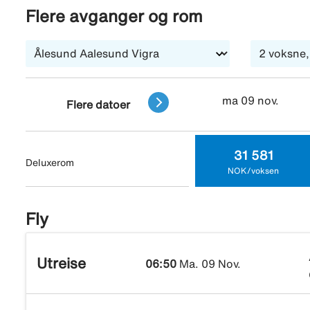
hele hotellet. Trafikk som kan oppfattes som forstyrre
Flere avganger og rom
ma 09 nov.
Flere datoer
31 581
Deluxerom
NOK/voksen
Fly
Utreise
06:50
Ma. 09 Nov.