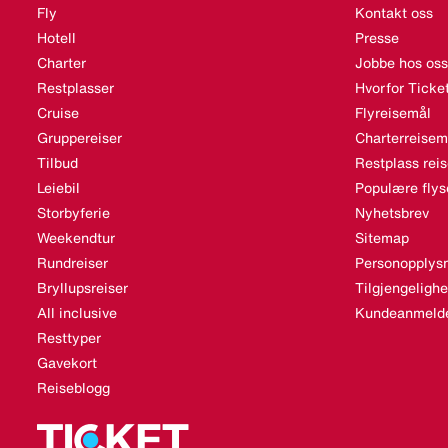
Fly
Kontakt oss
Hotell
Presse
Charter
Jobbe hos oss
Restplasser
Hvorfor Ticke
Cruise
Flyreisemål
Gruppereiser
Charterreisem
Tilbud
Restplass rei
Leiebil
Populære flys
Storbyferie
Nyhetsbrev
Weekendtur
Sitemap
Rundreiser
Personopplysn
Bryllupsreiser
Tilgjengeligh
All inclusive
Kundeanmelde
Resttyper
Gavekort
Reiseblogg