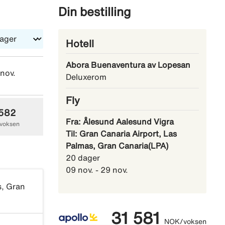
Din bestilling
Hotell
Abora Buenaventura av Lopesan
 nov.
lø 14 nov.
sø 15 nov.
Deluxerom
Fly
 582
25 666
24 025
Fra: Ålesund Aalesund Vigra
voksen
NOK/voksen
NOK/voksen
Til: Gran Canaria Airport, Las
Palmas, Gran Canaria(LPA)
20 dager
09 nov. - 29 nov.
s, Gran
31 581
NOK/voksen