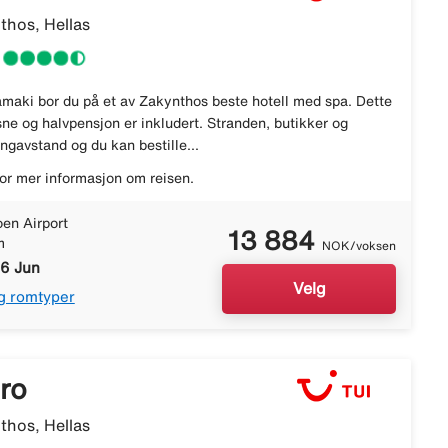
thos, Hellas
maki bor du på et av Zakynthos beste hotell med spa. Dette
ksne og halvpensjon er inkludert. Stranden, butikker og
angavstand og du kan bestille...
or mer informasjon om reisen.
en Airport
13 884
m
NOK/voksen
16 Jun
Velg
g romtyper
ro
thos, Hellas