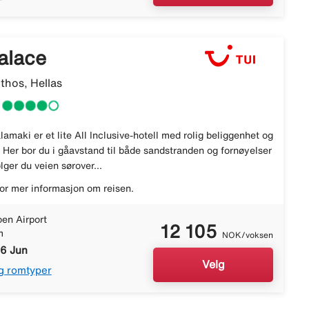
alace
thos, Hellas
lamaki er et lite All Inclusive-hotell med rolig beliggenhet og
Her bor du i gåavstand til både sandstranden og fornøyelser
ger du veien sørover...
or mer informasjon om reisen.
en Airport
12 105
m
NOK/voksen
16 Jun
Velg
g romtyper