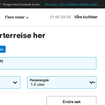
ions
Norges mest fornøyde kunder
Min reise - skriv ut billetter/betale reisen
keyboard_arrow_down
Ring oss på
21 49 39 00
Våre butikker
Flere reiser
rterreise her
las
k)
Reiselengde
Endre søk