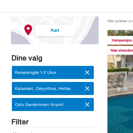
Slik sorterer vi 
Kart
Halvpensjon
Nær stranden
Dine valg
close
Fjern:
Reiselengde 1-2 Uker
close
Fjern:
Kalamaki, Zakynthos, Hellas
close
Fjern:
Oslo Gardermoen Airport
Filter