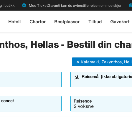
verified
emoji_emot
g i butikk
Med TicketGaranti kan du avbestille reisen om noe skjer
Hotell
Charter
Restplasser
Tilbud
Gavekort
thos, Hellas - Bestill din cha
Kalamaki, Zakynthos, Hel
Reisemål (ikke obligatoris
 senest
Reisende
2 voksne