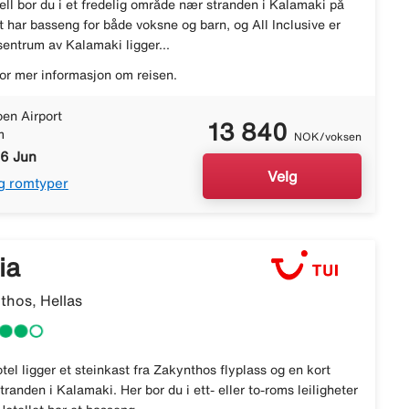
ll bor du i et fredelig område nær stranden i Kalamaki på
 har basseng for både voksne og barn, og All Inclusive er
 sentrum av Kalamaki ligger...
or mer informasjon om reisen.
en Airport
13 840
m
NOK/voksen
16 Jun
Velg
g romtyper
ia
thos, Hellas
l ligger et steinkast fra Zakynthos flyplass og en kort
tranden i Kalamaki. Her bor du i ett- eller to-roms leiligheter