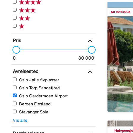
All Inclusive
expand_more
Pris
0
30 000
expand_more
Avreisested
Oslo - alle flyplasser
Oslo Torp Sandefjord
Oslo Gardermoen Airport
Bergen Flesland
Stavanger Sola
Vis alle
Halvpensjo