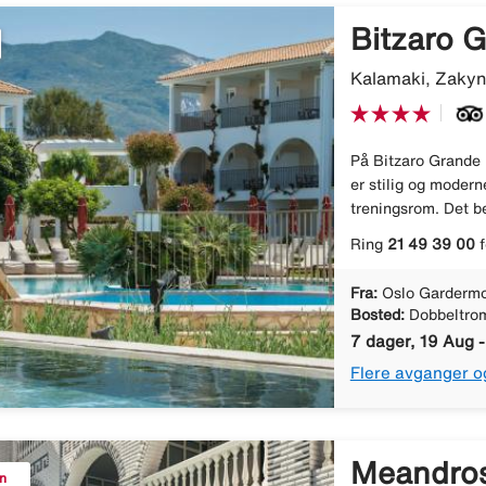
Bitzaro 
Kalamaki, Zakyn
På Bitzaro Grande H
er stilig og modern
treningsrom. Det be
Ring
21 49 39 00
f
Fra:
Oslo Gardermo
Bosted:
Dobbeltro
7 dager, 19 Aug 
Flere avganger o
Meandro
n