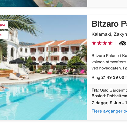
Bitzaro P
ksne
Kalamaki, Zakyn
e
Bitzaro Palace i Ka
voksen atmosfære. 
ved hovedgaten. Føl
Ring
21 49 39 00
f
Fra:
Oslo Gardermo
Bosted:
Dobbeltro
7 dager, 9 Jun - 
Flere avganger o