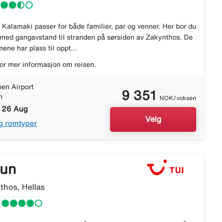
 Kalamaki passer for både familier, par og venner. Her bor du
r med gangavstand til stranden på sørsiden av Zakynthos. De
ene har plass til oppt...
or mer informasjon om reisen.
en Airport
9 351
m
NOK/voksen
- 26 Aug
Velg
g romtyper
Sun
thos, Hellas