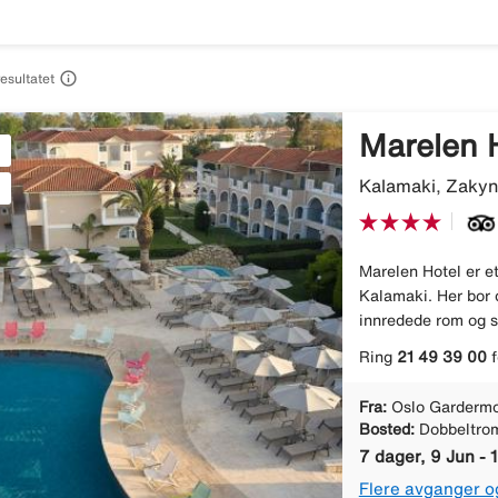

resultatet
Marelen 
Kalamaki, Zakyn
Marelen Hotel er et
Kalamaki. Her bor d
innredede rom og su
Ring
21 49 39 00
f
Fra:
Oslo Gardermo
Bosted:
Dobbeltro
7 dager, 9 Jun - 
Flere avganger o