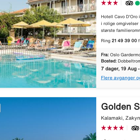
Hotell Cavo D'Oro i
i rolige omgivelse
største familieromm
Ring
21 49 39 00
f
Fra:
Oslo Gardermo
Bosted:
Dobbeltro
7 dager, 19 Aug 
Flere avganger o
Golden 
Kalamaki, Zakyn