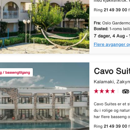
med kjøkkenkrok. Ho
Ring
21 49 39 00
f
Fra:
Oslo Gardermo
Bosted:
1-roms leil
7 dager, 4 Aug - 
Flere avganger o
Cavo Sui
g / bassengtilgang
Kalamaki, Zakyn
Cavo Suites er et s
du i rolige og natu
har flere basseng o
Ring
21 49 39 00
f