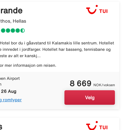
Grande
thos, Hellas
otel bor du i gåavstand til Kalamakis lille sentrum. Hotellet
e innredet i jordfarger. Hotellet har basseng, tennisbane og
ste av alt er kanskj...
or mer informasjon om reisen.
en Airport
8 669
m
NOK/voksen
- 26 Aug
Velg
g romtyper
s