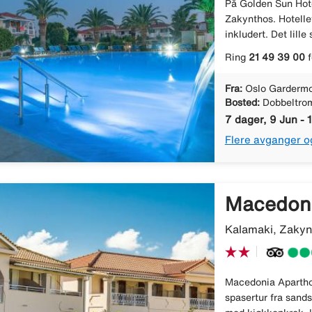
På Golden Sun Hote
Zakynthos. Hotellet
inkludert. Det lille
Ring
21 49 39 00
f
Fra:
Oslo Gardermo
Bosted:
Dobbeltro
7 dager, 9 Jun - 
Flere avganger o
Macedon
Kalamaki, Zakyn
Macedonia Aparthote
spasertur fra sands