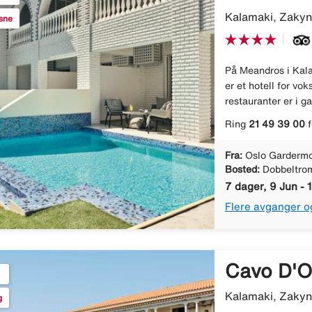
Kalamaki, Zakyn
ksne
På Meandros i Kala
er et hotell for vo
restauranter er i g
Ring
21 49 39 00
f
Fra:
Oslo Gardermo
Bosted:
Dobbeltro
7 dager, 9 Jun - 
Flere avganger o
Cavo D'O
Kalamaki, Zakyn
g