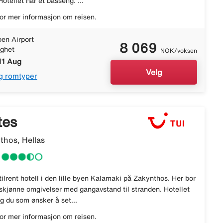
tellet har et basseng. ...
or mer informasjon om reisen.
en Airport
8 069
ighet
NOK/voksen
11 Aug
Velg
g romtyper
tes
thos, Hellas
tilrent hotell i den lille byen Kalamaki på Zakynthos. Her bor
rskjønne omgivelser med gangavstand til stranden. Hotellet
g du som ønsker å set...
or mer informasjon om reisen.