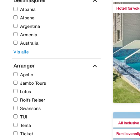
expand_more
Destinasjoner
Hotell for vo
Albania
Alpene
Argentina
Armenia
Australia
Vis alle
expand_more
Arrangør
Apollo
Jambo Tours
Lotus
Rolfs Reiser
Swansons
TUI
All Inclusive
Tema
Familievennli
Ticket