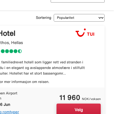
Sortering
Hotel
thos, Hellas
 familiedrevet hotell som ligger rett ved stranden i
u i en elegant og avslappende atmosfære i stilfullt
iter. Hotellet har et stort bassengomr...
or mer informasjon om reisen.
en Airport
11 960
m
NOK/voksen
16 Jun
Velg
g romtyper