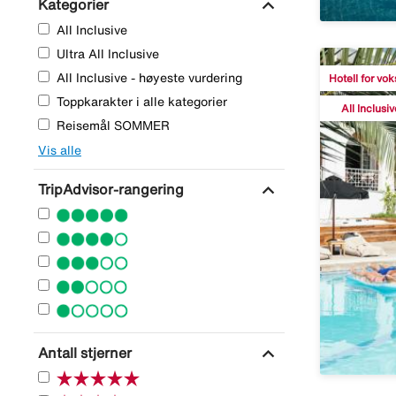
expand_more
Kategorier
All Inclusive
Ultra All Inclusive
All Inclusive - høyeste vurdering
Hotell for vo
Toppkarakter i alle kategorier
All Inclusiv
Reisemål SOMMER
Vis alle
expand_more
TripAdvisor-rangering
expand_more
Antall stjerner