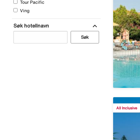
Tour Pacific
Ving
expand_more
Søk hotellnavn
Søk
All Inclusive