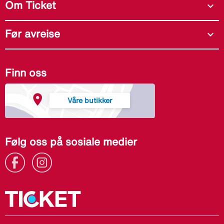
Om Ticket
expand_more
Før avreise
expand_more
Finn oss
Våre butikker
Følg oss på sosiale medier