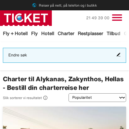
public
Reiser på nett, på telefon og i butikk
Ring oss på
21 49 39 00
Fly + Hotell
Fly
Hotell
Charter
Restplasser
Tilbud
Ga
End
Endre søk
søk
Charter til Alykanas, Zakynthos, Hellas
- Bestill din charterreise her
Sortering

Slik sorterer vi resultatet