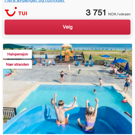
3 751
NOK/voksen
Velg
Halvpensjon
Nær stranden