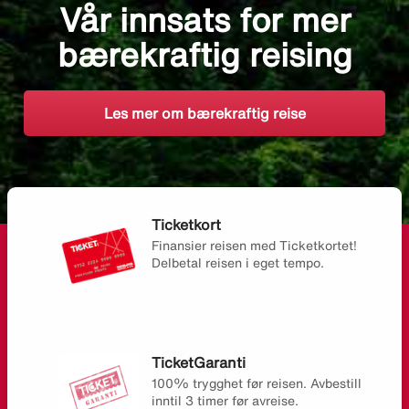
Vår innsats for mer
bærekraftig reising
Les mer om bærekraftig reise
Ticketkort
Finansier reisen med Ticketkortet!
Delbetal reisen i eget tempo.
TicketGaranti
100% trygghet før reisen. Avbestill
inntil 3 timer før avreise.