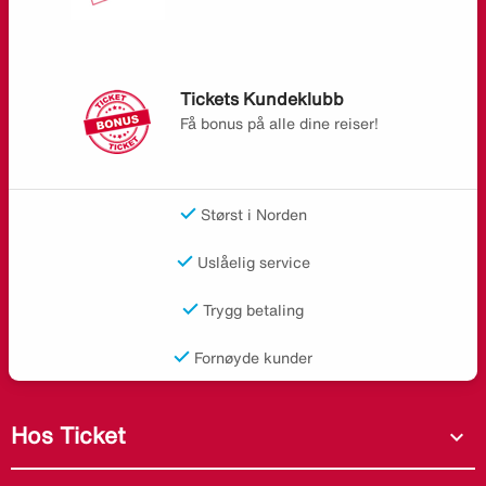
Tickets Kundeklubb
Få bonus på alle dine reiser!
Størst i Norden
Uslåelig service
Trygg betaling
Fornøyde kunder
Hos Ticket
expand_more