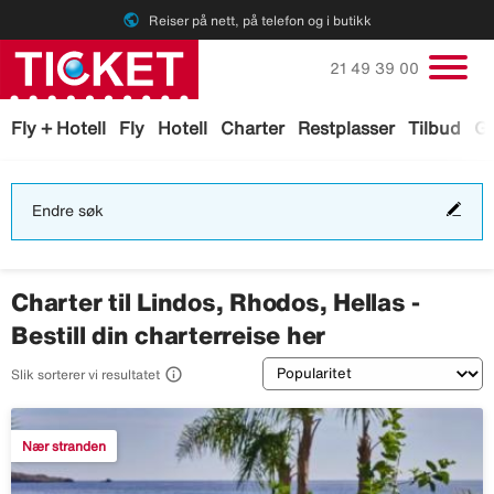
public
Reiser på nett, på telefon og i butikk
Ring oss på
21 49 39 00
Fly + Hotell
Fly
Hotell
Charter
Restplasser
Tilbud
Ga
End
Endre søk
søk
Charter til Lindos, Rhodos, Hellas -
Bestill din charterreise her
Sortering

Slik sorterer vi resultatet
Nær stranden