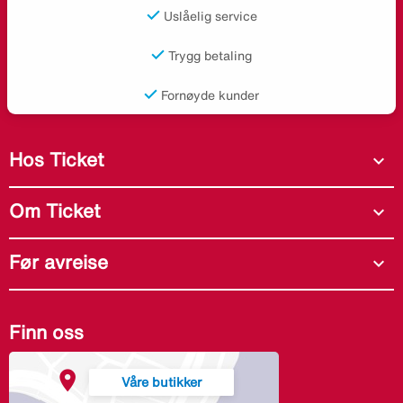
Uslåelig service
Trygg betaling
Fornøyde kunder
Hos Ticket
expand_more
Om Ticket
expand_more
Før avreise
expand_more
Finn oss
Våre butikker