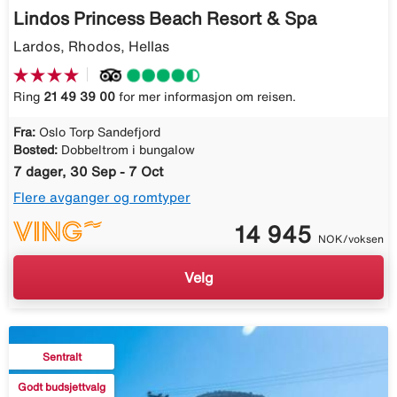
Lindos Princess Beach Resort & Spa
Lardos, Rhodos, Hellas
Ring
21 49 39 00
for mer informasjon om reisen.
Fra:
Oslo Torp Sandefjord
Bosted:
Dobbeltrom i bungalow
7 dager, 30 Sep - 7 Oct
Flere avganger og romtyper
14 945
NOK/voksen
Velg
Sentralt
Godt budsjettvalg