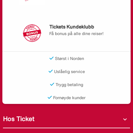
Tickets Kundeklubb
Få bonus på alle dine reiser!
Størst i Norden
Uslåelig service
Trygg betaling
Fornøyde kunder
Hos Ticket
expand_more