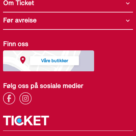
Om Ticket
expand_more
Før avreise
expand_more
Finn oss
Våre butikker
Følg oss på sosiale medier