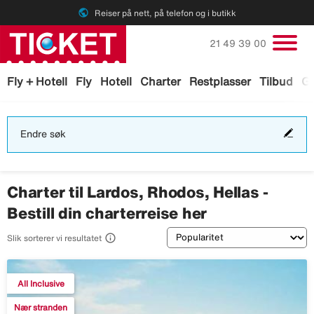
public
Reiser på nett, på telefon og i butikk
Ring oss på
21 49 39 00
Fly + Hotell
Fly
Hotell
Charter
Restplasser
Tilbud
Ga
End
Endre søk
søk
Charter til Lardos, Rhodos, Hellas -
Bestill din charterreise her
Sortering

Slik sorterer vi resultatet
All Inclusive
Nær stranden