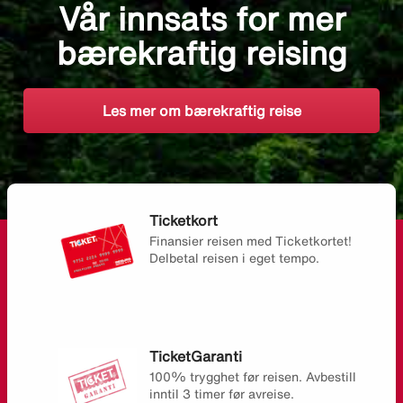
Vår innsats for mer
bærekraftig reising
Les mer om bærekraftig reise
Ticketkort
Finansier reisen med Ticketkortet!
Delbetal reisen i eget tempo.
TicketGaranti
100% trygghet før reisen. Avbestill
inntil 3 timer før avreise.